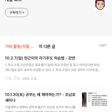
구독하기
더보기
기타 활동/각종 후기
의 다른 글
10.2.7(일) 현근이의 자기주도 학습법 - 강연
글 내용
1. 학교 수업 시간만큼은 절대 졸지 말라! 학교 수업만 잘 듣고 따라간다면 학원,
과외 필요 없이 공부에 성공할 수 있다. 2. 학교 수업이 모든 공부의 시작과 끝
3. 학교 선생님을 자주 찾아가라! 이점 : 몰랐던 것을 이해할 수 있음, 학교 시험
0
0
2010. 2. 8.
에 대한 정보가 쌓임 4. 모든 필기를 교과서에 하라! 노트를 따로 마련하면 노트
따로 교과서 따로인듯한 기분에 두가지를 공부해야한다는 부담감이 생길 수 있
음 시험공부할때 좀 더 유기적으로 다가옴. 5. 시험치기 전에 반드시 5번 이상
10.1.30(토) 공부는 왜 해야하는가? - 조남호
교과서를 정독하라 글자를 읽어내는 것이 아니라 학교 수업을 5번이상 연상하
라는 의미 학교 수업을 열심히 들은 사람은 교과서를 볼때 뭐가 중요한지 뭐가
세미나
글 내용
중요하지 않은지를 한눈에 알 수 있음 놀거 다 놀고 볼거 다 보면서 공부를 ..
서울대학교 컴퓨터 공학과 출신의 조남호 코치의 세미나를