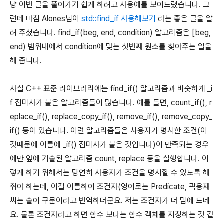
냥 이번 글을 풀어가기 쉽게 하려고 사용예를 보여드렸습니다. 그
런데 마침 Alones님이
std::find_if 사용해보기
라는 좋은 글을 알
려 주셨습니다. find_if(beg, end, condition) 알고리즘은 [beg,
end) 범위내에서 condition에 맞는 첫번째 원소를 찾아주는 일을
해 줍니다.
사실 C++ 표준 라이브러리에는 find_if() 알고리즘과 비슷하게 _i
f 접미사가 붙은 알고리즘들이 많습니다. 예를 들면, count_if(), r
eplace_if(), replace_copy_if(), remove_if(), remove_copy_
if() 등이 있습니다. 이런 알고리즘들은 사용자가 명시한 조건(이
것때문에 이름에 _if() 접미사가 붙은 것입니다)이 만족되는 경우
에만 앞에 기술된 알고리즘 count, replace 등을 실행합니다. 이
렇게 하기 위해서는 당연히 사용자가 조건을 명시할 수 있도록 해
줘야 하는데, 이걸 이름하여 조건자(영어로는 Predicate, 곽용재
씨는 술어 구문이라고 번역하더군요. 저는 조건자가 더 맘에 드네
요. 물론 조건자라고 하면 함수 보다는 함수 객체를 지칭하는 것 같