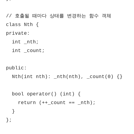
// 호출될 때마다 상태를 변경하는 함수 객체
class Nth {
private:
int _nth;
int _count;
public:
Nth(int nth): _nth(nth), _count(0) {}
bool operator() (int) {
return (++_count == _nth);
}
};