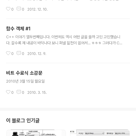
미칠 수 있는 문제입니다. 따라서 똑같은 기능의 프로그램을 작성하더라도 메모
0
0
2012. 12. 10.
리 거짓 공유를 어느 정도 고려한 것과 그렇지 않은 것은 프로그램의 질에 큰 차
이가 나타날 수 있습니다. 일종의 최적화와 동일한 테마일 수도 있겠네요. 일단
먼저 간단히 캐시라인에 대해서 알아봅시다. 단일 프로세싱에서 다음과 같은 두
함수 객체 #1
코드가 있다고 하죠. 코드1 int temp[1000][1000]; for( int i = 0; i < 100
글 내용
0; ++i ) { for( int j = 0; j < 1000; ++j ) { temp[ i ][ j ] = i * j; // 인덱싱 i,
C++ 이야기 열두번째입니다. 이번에도 역시 어떤 글을 쓸까 고민 고민했습니
j..
다. 갈수록 제 내공이 바닥나다 보니 퍼낼 밑천이 없어서... ㅎㅎㅎ 그러다가 C+
+ 표준 함수 객체부터 시작해서 Boost 에 포함되어 있는 lambda 템플릿을
0
0
2010. 12. 9.
소개하기로 맘을 먹었습니다. 왜냐구요 ? 그건 다음 글을 읽으면서 한 번 느껴보
시죠. 그럼 제일 먼저 함수 객체가 무엇인지 알아 보죠. 이 글을 읽으시는 독자
대부분이 함수 객체가 무엇인지를 대강 아실듯 하지만... 그래도 기본을 다시 짚
비트 수료식 소감문
어 본다는 의미에서 설명해 보도록 하겠습니다. '함수 객체란 무엇인가 ?' 그 이
글 내용
름에서 뜻을 유추해 본다면 함수처럼 작동하는 객체다라고 말씀드릴 수 있겠네
2010년 3월 15일 월요일
요. 그럼 일단은 객체라고 했으니, class 나 struct 로 정의를 해야하는..
0
0
2010. 3. 15.
이 블로그 인기글