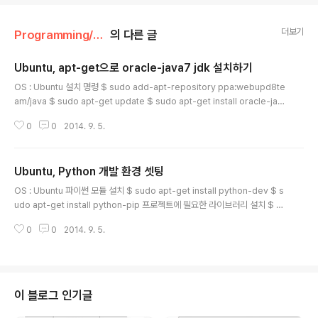
더보기
Programming/Linux (Ubuntu)
의 다른 글
Ubuntu, apt-get으로 oracle-java7 jdk 설치하기
글 내용
OS : Ubuntu 설치 명령 $ sudo add-apt-repository ppa:webupd8te
am/java $ sudo apt-get update $ sudo apt-get install oracle-jav
a7-installer
0
0
2014. 9. 5.
Ubuntu, Python 개발 환경 셋팅
글 내용
OS : Ubuntu 파이썬 모듈 설치 $ sudo apt-get install python-dev $ s
udo apt-get install python-pip 프로젝트에 필요한 라이브러리 설치 $ su
do pip install uwsgi $ sudo pip install web2py $ sudo pip install p
0
0
2014. 9. 5.
ymysql $ sudo pip install redis $ sudo pip install nose $ sudo ap
t-get install python-protobuf $ sudo pip install python-dateutil $
sudo pip install flask
이 블로그 인기글