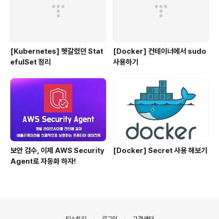
[Kubernetes] 헷갈렸던 Stat
[Docker] 컨테이너에서 sudo
efulSet 정리
사용하기
보안 검수, 이제 AWS Security
[Docker] Secret 사용 해보기
Agent로 자동화 하자!
의안내
티스토리
로그인
고객센터