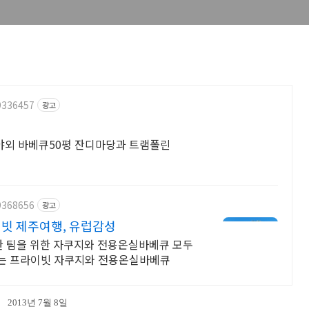
9336457
광고
 야외 바베큐50평 잔디마당과 트램폴린
9368656
광고
빗 제주여행, 유럽감성
한 팀을 위한 자쿠지와 전용온실바베큐 모두
기는 프라이빗 자쿠지와 전용온실바베큐
2013년 7월 8일