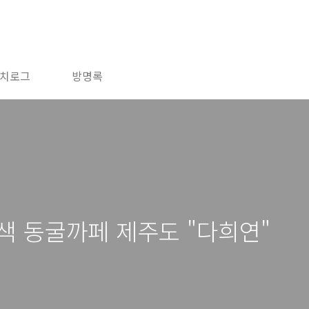
치로그
방명록
 이색 동굴까페 제주도 "다희연"