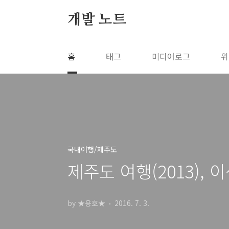
본문 바로가기
개발 노트
홈
태그
미디어로그
위
국내여행/제주도
제주도 여행(2013),
by ★용호★
2016. 7. 3.