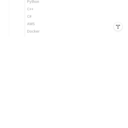
Python
C++
C#
AWS
Docker
Zookeeper
검색엔진
Node.js
Linux (Ubuntu)
Performance
Modeling
Unity3D
Hacking & Security
Education
Bit 18th
대학 수업
대학생활 중 프로젝트