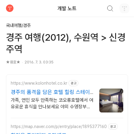
검색하기
개발 노트
티스토리
국내여행/경주
경주 여행(2012), 수원역 > 신경
주역
★용호★
2016. 7. 3. 03:35
https://www.kolonhotel.co.kr
광고
경주의 품격을 담은 호텔 힐링 스테이,
코오롱호텔
가족, 연인 모두 만족하는 코오롱호텔에서 여
유로운 휴식을 만나보세요 야외 수영장부터
골프, 조식까지 한 번에 즐기는 경주 호캉스
를 경험하세요
https://map.naver.com/p/entry/place/1895377160
광고