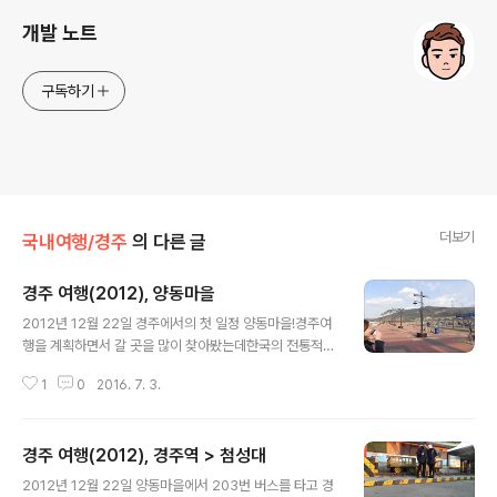
개발 노트
구독하기
더보기
국내여행/경주
의 다른 글
경주 여행(2012), 양동마을
글 내용
2012년 12월 22일 경주에서의 첫 일정 양동마을!경주여
행을 계획하면서 갈 곳을 많이 찾아봤는데한국의 전통적인
분위기가 물씬 풍기는 양동마을이 너무 좋아보여서첫 행선
1
0
2016. 7. 3.
지로 결정했다. ▲ 휑한 신경주역 바로 앞 버스 정류소 ▲
양동마을로 가는 203번 버스 우리가 탈 버스는 203번 버
스! 거의 1시간 간격으로 운행된다.버스 기사 아저씨는 엄
경주 여행(2012), 경주역 > 첨성대
청 불친절했다. 경주 사람들 말투가 원래 그런지는 모르겠
글 내용
지만 엄청 별로였다. 네이버 길찾기에서는 신경주역에서
2012년 12월 22일 양동마을에서 203번 버스를 타고 경