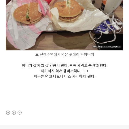
▲ 신경주역에서 먹은 롯데리아 햄버거
햄버거 값이 밥 값 만큼 나왔다. ㅋㅋ 사먹고 쫌 후회했다.
여기까지 와서 햄버거라니 ㅋㅋ
아무튼 먹고 나오니 버스 시간이 다 됐다.
(새창열림)
로그 정보