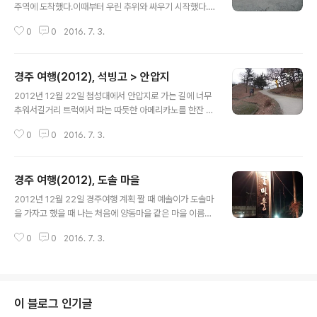
양동마을까지 1시간 30분 정도 걸린다고 나와있었는데막
주역에 도착했다.이때부터 우린 추위와 싸우기 시작했다.
상 버스타고 가보니 딱 1시간 걸렸다.멀미가 살짝 나서 자
경주역에서 첨성대, 안압지는 걸어가도 될 정도의 거리라
다 깨다 하며 양동마을에 도착했다. 버스에서 내리면 바로
0
0
2016. 7. 3.
서춥지만 참고 걸어보기로 했다. 우선 경주역에 들러 화장
앞에 스타벅스와는 다르게 허름하지만양동 Bucks라고 매
실도 들리고 스탬프 종이도 챙기고! ▲ 경주역 앞 간이 철
점 비슷한 가게가 있다.여기에 양동마..
도 경주 역 앞에 사진찍으면 재밌을 것 같아보이는 곳이 있
경주 여행(2012), 석빙고 > 안압지
어서사진 좀 찍으며 놀았다 ㅋ그대로 올리면 혼날거 같아
글 내용
서 예솔이 얼굴 가림 ㅋㅋ ▲ 안압지 연꽃 단지 원래는 연
2012년 12월 22일 첨성대에서 안압지로 가는 길에 너무
꽃이 쫙 펴 있어야 하는데겨울이라 휑~~연꽃 핀 계절에 오
추워서길거리 트럭에서 파는 따듯한 아메리카노를 한잔 마
면 정말 이쁠 것 같다. ▲ 저 멀리 보이는 첨성대 ▲ 첨성대
셨다.일하시는 분들이 우리 또래 되보이는 젊은 분들이었
로 가는 길 첨성대 가는길에 이렇게 이쁜 길이 있었다.뭔가
0
0
2016. 7. 3.
는데추운데 고생이 많으시다. 가는 길에 선덕여왕과 동이
아기자기하고 미로같기도 하고 ㅋ이런 길을 우리가 그냥
촬영지가 있었다! 예솔이가 선덕여왕을 즐겨 봤다고 해서
지나칠 수 없지! 드디어 첨성대 ..
춥지만 그래도 한번 올라가보기로 했다. 어렸을 때 후레쉬
경주 여행(2012), 도솔 마을
로 장난쳤던 기억이나서... ㅋ 언덕 올라가고 나니 허허벌판
글 내용
이었다.안으로 쭉 들어가면 한옥집 같은 것들이 있다고 지
2012년 12월 22일 경주여행 계획 짤 때 예솔이가 도솔마
도에 표시되어 있는데거기서 선덕여왕 촬영을 한 듯 했다.
을 가자고 했을 때 나는 처음에 양동마을 같은 마을 이름인
우리는 너무 추워서 거기까진 못가고 앞에 뭐가 있길래 가
줄 알았다.근데 알고보니 한정식집! ㅋ경주에 한정식으로
봤더니만석빙고 였다!!! 알고 찾아서 갔던건 아니었고 가보
0
0
2016. 7. 3.
맛집 검색하면 제일 많이 나오는 집이기도 하다. 안압지에
니까 있었다 ㅋ우연찮게 석빙고를 왔네수학여행 때 잠깐
서 택시를 타고 오니 금방 도착했다. 음악회 같은 것도 하나
들러서 봤던 기억이 난다. ▲ 석빙고 앞에서..
보다."다함께 노래부르기" 일반 음식점에서 보기 힘든 행사
인것 같다.뭔가 정감 있는 음식점 인 듯.. 우리는 "수리산 정
식"과 "도솔주(동동주)"를 시켰다. ▲ 계란인 줄 알았는데
이 블로그 인기글
두부였다. 반찬들이 다 맛있었다.많이 돌아다녀서 안그래