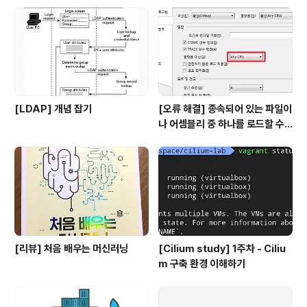
도 배고팠는데 반찬까지 맛있으니둘 다 감탄사를 연발하며
먹었다.나는 특히 나물이 너무 맛있었다.막걸리 맛도 굳굳!
다 먹고 나와보니 구수한 냄새와 함께아궁이에서 나는 연
기로 가득차 있었다..
[LDAP] 개념 잡기
[오류 해결] 종속되어 있는 파일이
나 어셈블리 중 하나를 로드할 수
없습니다
[리뷰] 처음 배우는 머신러닝
[Cilium study] 1주차 - Ciliu
m 구축 환경 이해하기