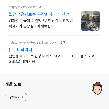
http://plckorea.kr
광고
월정액유지보수 공장화재처리 산업자
동화 장비판매수리보수
컴파일 긴급대응 월정액종합점검 공장장비
화재처리 공장설비화재보험
http://www.dytechnology.co.kr
광고
(주) 디와이티
산업용 레이드 백업장치 제조.SCSI, IDE HDD를 SATA
SSD로 대치사용
로그 정보
개발 노트
구독하기