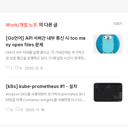
더보기
Work/개발 노트
의 다른 글
[Go언어] API 서버간 내부 통신 시 too ma
ny open files 문제
글 내용
다수의 API 서버를 실행 중이고, 각 서버간에는 주기적으
로 상호 통신을 실행하고 있다. 이 때 일정 시간이 경과하면
아래와 같은 오류가 발생하면서 먹통이 되는 현상이 발생
1
0
2020. 12. 5.
하였다. dial tcp: lookup 127.0.0.1: too many open f
iles 먼저 메시지 내용 처럼 현재 얼마만큼의 파일이 Ope
n 되었는지 확인해보기 위해 아래와 같이 lsof 명령을 사용
[k8s] kube-prometheus #1 - 설치
하였다. lsof | wc -l 문제가 발생한 대상 API 서버에서 to
글 내용
o many open files 발생 시 file open 수는 17141개
Amazon EKS를 사용하면서 초기에 Kubernetes 모니
였는데 재시작 후 6994로 감소하였다. 이로 인해 프로세
터링을 위해 Container Insights를 사용하였으나 500
스 실행 후 문제가 발생한 시점까지 대략 10147개의 file
개 이상의 Custom Metric이 CloudWatch에 추가되면
open이 추가된 것으로 추정되는 상황이다. (다른 프로세
0
0
2020. 11. 18.
서 많은 비용이 발생하게 되었다. 비용 절감을 위해 Conta
스로 ..
iner Insights에서 현재는 Prometheus로 변경을 진행
하였고, Prometheus를 간단하게 설치 할 수 있는 Core