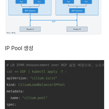
IP Pool 생성
# LB IPAM Announcement over BGP 설정 예정으로, 
cat
<<
EOF
|
kubectl
apply
-f
-
apiVersion:
"cilium.io/v2"
kind:
CiliumLoadBalancerIPPool
metadata:
name:
"cilium-pool"
spec: