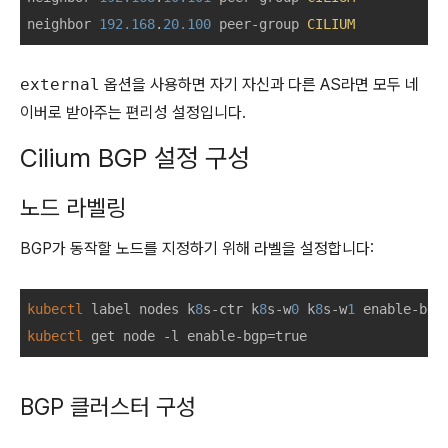
neighbor 
192.168
.
20.100
 peer
-
group 
CILIUM
external
옵션을 사용하면 자기 자신과 다른 AS라면 모두 네
이버로 받아주는 편리성 설정입니다.
Cilium BGP 설정 구성
노드 라벨링
BGP가 동작할 노드를 지정하기 위해 라벨을 설정합니다:
kubectl
 label nodes k
8
s-ctr k
8
s-w
0
 k
8
s-w
1
kubectl
 get node -l enable-bgp=true
BGP 클러스터 구성