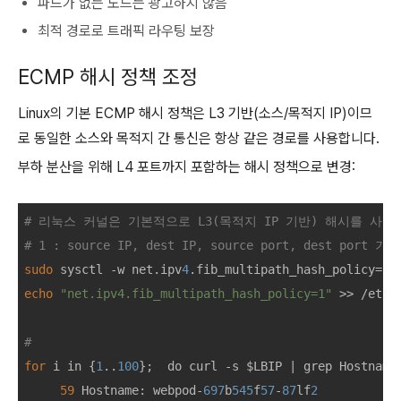
파드가 없는 노드는 광고하지 않음
최적 경로로 트래픽 라우팅 보장
ECMP 해시 정책 조정
Linux의 기본 ECMP 해시 정책은 L3 기반(소스/목적지 IP)이므
로 동일한 소스와 목적지 간 통신은 항상 같은 경로를 사용합니다.
부하 분산을 위해 L4 포트까지 포함하는 해시 정책으로 변경:
# 리눅스 커널은 기본적으로 L3(목적지 IP 기반) 해시를 사용
# 1 : source IP, dest IP, source port, dest port 기
sudo
 sysctl -w net.ipv
4
.fib_multipath_hash_policy=
1
echo
"net.ipv4.fib_multipath_hash_policy=1"
 >> /etc/s
# 
for
 i in {
1
..
100
};  do curl -s $LBIP | grep Hostname;
59
 Hostname: webpod-
697
b
545
f
57
-
87
lf
2