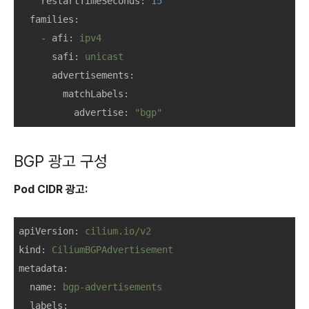
restartTimeSeconds:
15
families:
-
afi:
ipv4
safi:
unicast
advertisements:
matchLabels:
advertise:
"bgp"
BGP 광고 구성
Pod CIDR 광고:
apiVersion:
cilium.io/v2
kind:
CiliumBGPAdvertisement
metadata:
name:
bgp-advertisements
labels: