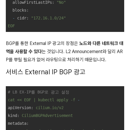
allowFirstLastIPs:
"No"
blocks:
-
cidr:
"172.16.1.0/24"
EOF
BGP를 통한 External IP 광고의 장점은
노드와 다른 네트워크 대
역을 사용할 수 있다
는 것입니다. L2 Announcement와 달리 AR
P를 뿌릴 필요가 없어 라우팅으로 처리하기 때문입니다.
서비스 External IP BGP 광고
# LB EX-IP를 BGP로 광고 설정
cat
<<
EOF
|
kubectl
apply
-f
-
apiVersion:
cilium.io/v2
kind:
CiliumBGPAdvertisement
metadata: