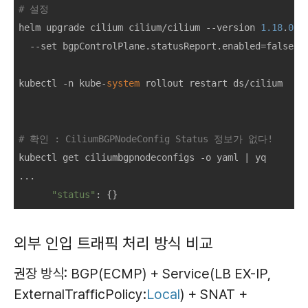
# 설정
helm upgrade cilium cilium/cilium --version 
1.18
.
0
 -
  --set bgpControlPlane.statusReport.enabled=false

kubectl -n kube-
system
 rollout restart ds/cilium

# 확인 : CiliumBGPNodeConfig Status 정보가 없다!
kubectl get ciliumbgpnodeconfigs -o yaml | yq

...

"status"
: {}
외부 인입 트래픽 처리 방식 비교
권장 방식:
BGP
(ECMP) + Service(LB EX-IP,
ExternalTrafficPolicy:
Local
) +
SNAT
+