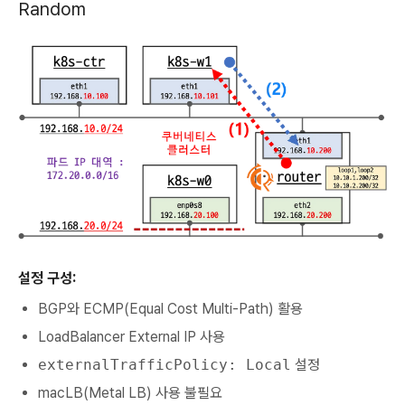
Random
설정 구성:
BGP와 ECMP(Equal Cost Multi-Path) 활용
LoadBalancer External IP 사용
externalTrafficPolicy: Local
설정
macLB(Metal LB) 사용 불필요