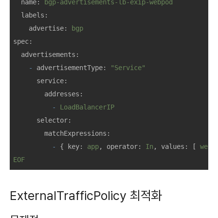
name:
bgp-advertisements-lb-exip-webpod
labels:
advertise:
bgp
spec:
advertisements:
-
advertisementType:
"Service"
service:
addresses:
-
LoadBalancerIP
selector:
matchExpressions:
-
 { 
key:
app
, 
operator:
In
, 
values:
 [ 
webp
EOF
ExternalTrafficPolicy 최적화