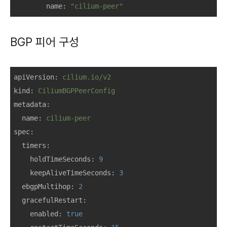
name:
"cilium-peer"
BGP 피어 구성
apiVersion:
cilium.io/v2
kind:
CiliumBGPPeerConfig
metadata:
name:
cilium-peer
spec:
timers:
holdTimeSeconds:
9
keepAliveTimeSeconds:
3
ebgpMultihop:
2
gracefulRestart:
enabled:
true