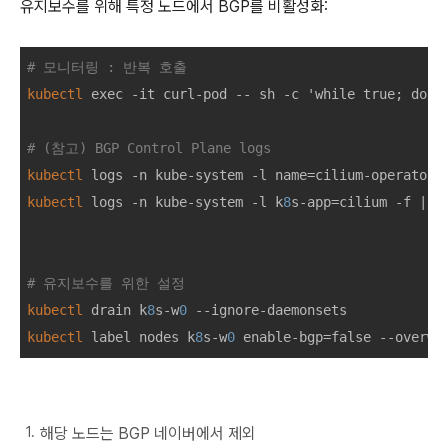
유지보수를 위해 특정 노드에서 BGP를 비활성화:
# 모니터링 : 반복 호출
kubectl
 exec -it curl-pod -- sh -c 'while true; do c
# (참고) BGP Control Plane logs
kubectl
 logs -n kube-system -l name=cilium-operator 
kubectl
 logs -n kube-system -l k
8
s-app=cilium -f | g
# 유지보수를 위한 설정
kubectl
 drain k
8
s-w
0
kubectl
 label nodes k
8
s-w
0
 enable-bgp=false --overwr
해당 노드는 BGP 네이버에서 제외