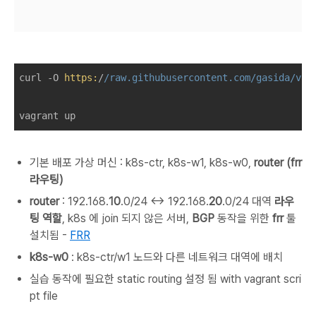
curl -O 
https:
/
/raw.githubusercontent.com/gasida
/vag
vagrant up
기본 배포 가상 머신 : k8s-ctr, k8s-w1, k8s-w0,
router (frr
라우팅)
router
: 192.168.
10
.0/24 ↔ 192.168.
20
.0/24 대역
라우
팅 역할
, k8s 에 join 되지 않은 서버,
BGP
동작을 위한
frr
툴
설치됨 -
FRR
k8s-w0
: k8s-ctr/w1 노드와 다른 네트워크 대역에 배치
실습 동작에 필요한 static routing 설정 됨 with vagrant scri
pt file