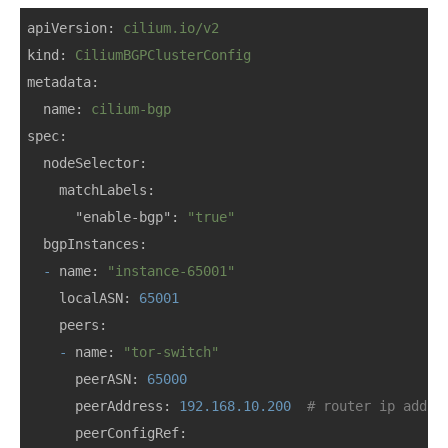
apiVersion:
cilium.io/v2
kind:
CiliumBGPClusterConfig
metadata:
name:
cilium-bgp
spec:
nodeSelector:
matchLabels:
"enable-bgp":
"true"
bgpInstances:
-
name:
"instance-65001"
localASN:
65001
peers:
-
name:
"tor-switch"
peerASN:
65000
peerAddress:
192.168
.10
.200
# router ip addre
peerConfigRef: