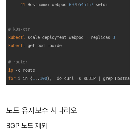
41
 Hostname: webpod-
697
b
545
f
57
-swtdz

# k8s-ctr
kubectl
 scale deployment webpod --replicas 
3
kubectl
 get pod -owide

# router
ip
for
 i in {
1
..
100
};  do curl -s $LBIP | grep Hostname
노드 유지보수 시나리오
BGP 노드 제외