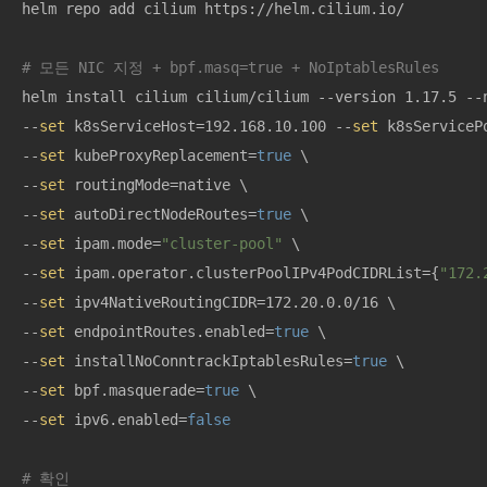
helm repo add cilium https://helm.cilium.io/

# 모든 NIC 지정 + bpf.masq=true + NoIptablesRules
helm install cilium cilium/cilium --version 1.17.5 --n
--
set
 k8sServiceHost=192.168.10.100 --
set
 k8sServicePo
--
set
 kubeProxyReplacement=
true
 \

--
set
 routingMode=native \

--
set
 autoDirectNodeRoutes=
true
 \

--
set
 ipam.mode=
"cluster-pool"
 \

--
set
 ipam.operator.clusterPoolIPv4PodCIDRList={
"172.
--
set
 ipv4NativeRoutingCIDR=172.20.0.0/16 \

--
set
 endpointRoutes.enabled=
true
 \

--
set
 installNoConntrackIptablesRules=
true
 \

--
set
 bpf.masquerade=
true
 \

--
set
 ipv6.enabled=
false
# 확인