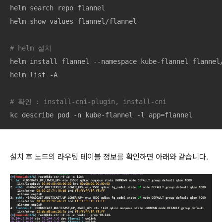
helm search repo flannel

helm show values flannel/flannel

# helm 설치
helm install flannel --namespace kube-flannel flannel/
helm list -A

# 확인 : install-cni-plugin, install-cni
kc describe pod -n kube-flannel -l app=flannel
설치 후 노드의 라우팅 테이블 정보를 확인하면 아래와 같습니다.