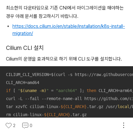
최소한의 다운타임으로 기존 CNI에서 마이그레이션을 해야하는
경우 아래 문서를 참고하시기 바랍니다.
https://docs.cilium.io/en/stable/installation/k8s-install-
migration/
Cilium CLI 설치
Cilium의 운영을 효과적으로 하기 위해 CLI 도구를 설치합니다.
CILIUM_CLI_VERSION=$(curl -s https://raw.githubusercon
if
 [ 
"
$(uname -m)
"
 = 
"aarch64"
 ]; 
then
 CLI_ARCH=arm64
curl -L --fail --remote-name-all https://github.com/c
tar xzvfC cilium-linux-
${CLI_ARCH}
.tar.gz /usr/
local
/
rm cilium-linux-
${CLI_ARCH}
.tar.gz

2
0
# cilium 상태 확인