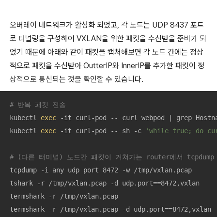
오버레이 네트워크가 활성화 되었고, 각 노드는 UDP 8437 포트
로 터널링을 구성하여 VXLAN을 위한 패킷을 수신받을 준비가 되
었기 때문에 아래와 같이 패킷을 캡처해보면 각 노드 간에는 정상
적으로 패킷을 수신받아 OutterIP와 InnerIP를 추가한 패킷이 정
상적으로 통신되는 것을 확인할 수 있습니다.
# 반복 패킷 전송
kubectl 
exec
 -it curl-pod -- curl webpod | grep Hostna
kubectl 
exec
 -it curl-pod -- sh -c 
'while true; do cu
# (다른 터미널) 노드간 패킷이 거쳐가는 router에서 tcpdump
tcpdump -i any udp port 8472 -w /tmp/vxlan.pcap

tshark -r /tmp/vxlan.pcap -d udp.port==8472,vxlan

termshark -r /tmp/vxlan.pcap

termshark -r /tmp/vxlan.pcap -d udp.port==8472,vxlan