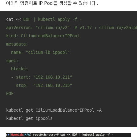
아래의 명령어로 IP Pool을 생성할 수 있습니다 .
cat << 
EOF | kubectl apply -f -

apiVersion: "cilium.io/v2"  # v1.17 : cilium.io/v2alph
kind: CiliumLoadBalancerIPPool

metadata:

  name: "cilium-lb-ippool"

spec:

  blocks:

  - start: "192.168.10.211"

    stop:  "192.168.10.215"

EOF
kubectl get CiliumLoadBalancerIPPool -A

kubectl get ippools