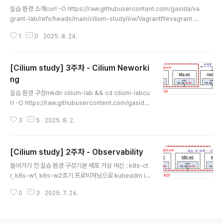
글 내용
실습 환경 소개curl -O https://raw.githubusercontent.com/gasida/va
grant-lab/refs/heads/main/cilium-study/6w/Vagrantfilevagrant up
현재 실습 환경은 다음과 같이 구성되어 있습니다:Kubernetes 1.33.4Ciliu
1
0
2025. 8. 24.
m 1.18.1가상 머신: k8s-ctr(컨트롤 플레인), k8s-w1(워커 노드)각 노드: vC
PU 4코어, 메모리 2560MB (기본 설정보다 상향)pwru 도구 설치됨 (ARM6
4 CPU 지원 추가)서비스 메시 개념 소개서비스 메시는 마이크로서비스 아키텍
[Cilium study] 3주차 - Cilium Neworki
처에서 애플리케이션 네트워킹과 관련된 공통 관심사를 애플리케이션 코드와
분리하여 인프라 수준에서 투명하게 제공하는 기술입니다. 다양한 개발팀이 각
ng
글 내용
자..
실습 환경 구성mkdir cilium-lab && cd cilium-labcu
rl -O https://raw.githubusercontent.com/gasida/
vagrant-lab/refs/heads/main/cilium-study/3w/V
3
5
2025. 8. 2.
agrantfilevagrant up기본 배포 가상 머신 : k8s-ctr, k
8s-w1, routerrouter : 사내망 10.10.0.0/16 대역 통신
과 연결, k8s 에 join 되지 않은 서버, loop1/loop2 dum
[Cilium study] 2주차 - Observability
p 인터페이스 배치Cilium CNI 설치 상태로 배포 완료됨IP
글 내용
Address Management (IPAM)IPAM은 네트워크상의
들어가기 전 실습 환경 구성기본 배포 가상 머신 : k8s-ct
IP 주소를 체계적으로 계획, 추적, 관리하는 방법론과 도구
r, k8s-w1, k8s-w2초기 프로비저닝으로 kubeadm ini
를 말합니다. 단순히 IP 주소를 할당하는 것..
t 과 join 실행됨Cilium CNI 설치 상태로 배포 완료됨Cili
0
3
2025. 7. 26.
um을 설치 할 때 endpointHealthChecking.enabled
옵션을 통해 헬스체크 활성 여부를 선택할 수 있는데, 3~1
0대의 노드로 유지할 때는 헬스체크를 켜놓는 것이 유리하