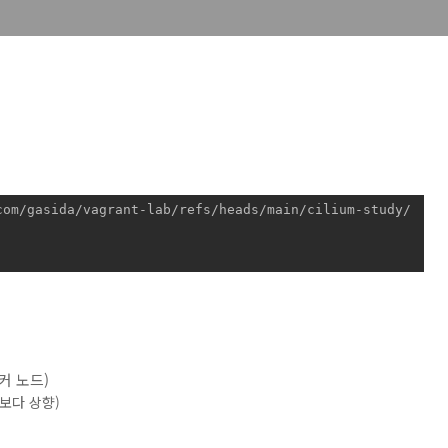
com/gasida/vagrant-lab/refs/heads/main/cilium-study/
워커 노드)
정보다 상향)