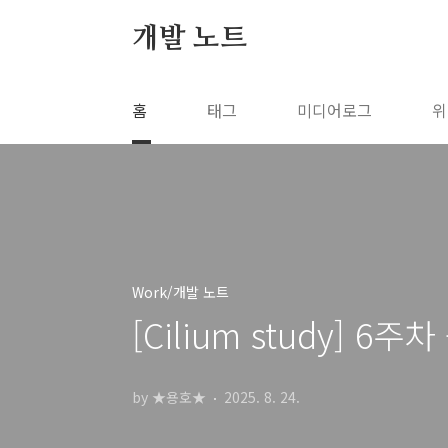
본문 바로가기
개발 노트
홈
태그
미디어로그
위
Work/개발 노트
[Cilium study] 6주차 
by ★용호★
2025. 8. 24.