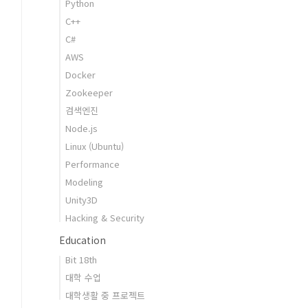
Python
C++
C#
AWS
Docker
Zookeeper
검색엔진
Node.js
Linux (Ubuntu)
Performance
Modeling
Unity3D
Hacking & Security
Education
Bit 18th
대학 수업
대학생활 중 프로젝트