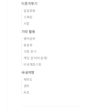
이종격투기
일일운동
스파링
시합
기타 활동
영어공부
동호회
각종 후기
게임 분석(비공개)
비공개포스팅
국내여행
제주도
경주
속초