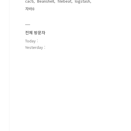
cacti
Beanshell
filebeat
logstash
자바8
전체 방문자
Today :
Yesterday :