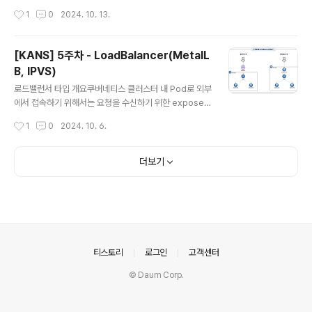
s에서 kernel space와 ..
도록 제공하고, Service와 달리 HTTP 및 HTTPS를 사
작성시간
1
0
2024. 10. 13.
용할 수 있도록 하는 Kubernetes의 오브젝트 Ingress
는 다양한 환경과 요구사항에 맞춰 구현될 수 있어야 하고,
SSL 인증서 관리, 고급 로드 밸런싱 알고리즘, 웹 애플리케
[KANS] 5주차 - LoadBalancer(MetalL
이션 방화벽 등의 기능을 제공할 수 있어야 하기 때문에 S
B, IPVS)
ervice 처럼 Built-in으로 제공되지 않고 별도로 설치해야
글 내용
함Ingress의 실제 동작 구현은 인그레스 컨트롤러가 처리
로드밸런서 타입 개요쿠버네티스 클러스터 내 Pod로 외부
함 (대표적으로 Nginx, Kong, AWS Loadbalancer C
에서 접속하기 위해서는 요청을 수신하기 위한 expose
ontroller 등이 있음..
설정을 해야하는데 방법 중 하나가 LoadBalancer 타입
작성시간
1
0
2024. 10. 6.
을 지정하는 것기본적으로 쿠버네티스는 로드밸런서 컴포
턴트를 직접적으로 제공하지 않음public cloud를 사용하
는 경우에는 CSP에서 제공하는 자체 로드밸런서를 사용
더보기
온프레미스에서는 주로 MetalLB를 사용함 (MetalLB는
소프트웨어로 동작함)일반적으로 다수의 워커 노드로 트래
픽을 분산하기 위해서 앞단에 로드밸런서를 두고, 로드밸
런서가 수신한 요청을 대상 노드에 전달하면 수신받은 노
드는 기존의 ClusterIP 타입의 동작과 동일하게 iptable
s rule을 통해 대상 Pod로 트래픽을 전달함이 때는 노드
의안내
티스토리
로그인
고객센터
의 포트로 수신한 트래..
© Daum Corp.