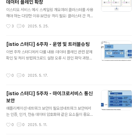
데이터 플레인 확장
션하기 어려운 상황이 존재함:유지 관리하는 업체가 없어
글 내용
히스토리가 불분명할 수 있음컨테이너화하려면 새로운 설
이스티오 서비스 메시 스케일링 개요여러 클러스터를 사용
계가 필요함다양한 추가 고려사항이 필요함Istio VM 지원
해야 하는 다양한 이유:보안상 격리 필요: 클러스터 간 격리
의 주요 기법Istio의 VM 지원 기능을 통해 Kubernetes
를 통해 보안 강화장애 영향도 최소화: 한 클러스터 문제가
작성시간
3
0
2025. 5. 25.
Pod와 VM 워크로드를 단일 서비스 메시로 통합할 ..
다른 클러스터에 영향을 주지 않도록 함데이터 접근 제한:
민감한 데이터에 접근하는 서비스 분리가용성 향상: 여러
클러스터를 통한 고가용성 구현따라서 여러 개의 작은 클
[istio 스터디] 6주차 - 운영 및 트러블슈팅
러스터를 사용하는 방식이 많은 환경에서 선호됩니다.다중
글 내용
이번 주차 스터디에서 다룰 내용 :데이터 플레인 관련 문제
클러스터 서비스 메시의 유형다중 클러스터 서비스 메시는
확인 및 처리 방법워크로드 설정 오류 시 원인 파악 과정과
크게 두 가지 모델로 구분됩니다.다중 클러스터 서비스 메
절차로그, 텔레메트리(Telemetry) 등의 확인 기법Istiod
시(Multi-cluster Service Mesh) : 다중 클러스터 서비
컨트롤 플레인 파드 최적화성능 최적화를 위한 방법들실습
스 메시에서는 컨트롤 플레인이 여러 Kubernetes 클러
작성시간
0
0
2025. 5. 17.
시 주의 사항 :11장에서는 컨트롤 플레인 튜닝 실습을 위해
스터를 관리하고, 이 모델에서 하나의 컨트롤 플레인이 여
약 200개 이상의 더미 서비스를 생성해야 하는데, 초기에
러 클러스터의 서비..
서비스 IP를 24비트로 설정하면 IP가 고갈되는 문제 있을
[istio 스터디] 5주차 - 마이크로서비스 통신
수 있음이를 해결하기 위해 CIDR를 22비트로 변경하여
보안
약 1,000개 정도의 IP를 사용할 수 있도록 수정 필요데이
글 내용
터 플레인 트러블슈팅Istio API를 통해 설정을 하게 되면
애플리케이션 네트워크 보안의 필요성네트워크 보안에서
(예: VirtualService나 DestinationRule 선언), Istiod
는 인증, 인가, 전송 데이터 암호화와 같은 요소들이 중요함
가 이를 Envoy 설정으로..
인증은 사용자나 서비스의 신원을 확인하는 과정인가는 인
작성시간
0
0
2025. 5. 11.
증된 사용자나 서비스가 특정 리소스나 작업에 접근할 수
있는 권한이 있는지 확인하는 절차 Istio에서는 서비스 간