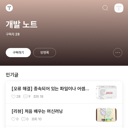
검색하기
티스토리
개발 노트
구독자
28
구독하기
방명록
신고하기 레이어
열기
인기글
[오류 해결] 종속되어 있는 파일이나 어셈블
리 중 하나를 로드할 수 없습니다
28
9
조회
18
[리뷰] 처음 배우는 머신러닝
0
0
조회
10