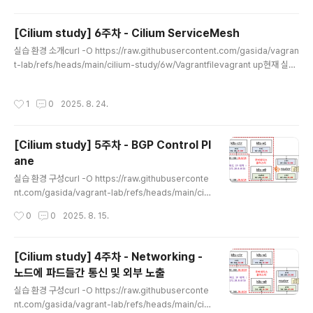
er, kube-scheduler, etcd, kube-proxy)의 메트릭을 수집할 수 있도록 bind-
시나리오를 실행하고, 보안 정책을 점검합..
address 설정을 추가했습니다.추가로 모니터링 도구를 설치했습니다:kube-ops
[Cilium study] 6주차 - Cilium ServiceMesh
-view: 클러스터 노드와 파드 상태를 시각화met..
글 내용
실습 환경 소개curl -O https://raw.githubusercontent.com/gasida/vagran
t-lab/refs/heads/main/cilium-study/6w/Vagrantfilevagrant up현재 실습
환경은 다음과 같이 구성되어 있습니다:Kubernetes 1.33.4Cilium 1.18.1가상 머
신: k8s-ctr(컨트롤 플레인), k8s-w1(워커 노드)각 노드: vCPU 4코어, 메모리 2
작성시간
1
0
2025. 8. 24.
560MB (기본 설정보다 상향)pwru 도구 설치됨 (ARM64 CPU 지원 추가)서비스
메시 개념 소개서비스 메시는 마이크로서비스 아키텍처에서 애플리케이션 네트워킹
과 관련된 공통 관심사를 애플리케이션 코드와 분리하여 인프라 수준에서 투명하게
[Cilium study] 5주차 - BGP Control Pl
제공하는 기술입니다. 다양한 개발팀이 각자..
ane
글 내용
실습 환경 구성curl -O https://raw.githubuserconte
nt.com/gasida/vagrant-lab/refs/heads/main/cili
um-study/5w/Vagrantfilevagrant up기본 배포 가상
작성시간
0
0
2025. 8. 15.
머신 : k8s-ctr, k8s-w1, k8s-w0, router (frr 라우팅)r
outer : 192.168.10.0/24 ↔ 192.168.20.0/24 대역
라우팅 역할, k8s 에 join 되지 않은 서버, BGP 동작을 위
[Cilium study] 4주차 - Networking -
한 frr 툴 설치됨 - FRRk8s-w0 : k8s-ctr/w1 노드와 다
노드에 파드들간 통신 및 외부 노출
른 네트워크 대역에 배치실습 동작에 필요한 static routi
글 내용
ng 설정 됨 with vagrant script fileFRR은 서버에서 돌
실습 환경 구성curl -O https://raw.githubuserconte
아가는 라우팅 도구(데몬)라고..
nt.com/gasida/vagrant-lab/refs/heads/main/cili