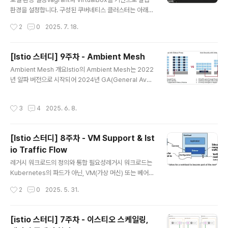
는 것을 권장합니다. --set endpointHealthCheckin
환경을 설정합니다. 구성된 쿠버네티스 클러스터는 아래와
g...
같습니다. Vagrantfile을 기반으로 vagrant up 명령을
작성시간
2
0
2025. 7. 18.
실행하여 아래와 같이 쿠버네티스 컨트롤 플레인 1대와 워
커노드 2대로 구성된 클러스터를 생성합니다. 각 서버들은
독립적으로 실행된 가상머신들이기 때문에 아래와 같이 동
[Istio 스터디] 9주차 - Ambient Mesh
일 IP를 가지고 있더라도 문제는 없습니다. 쿠버네티스 클
글 내용
Ambient Mesh 개요Istio의 Ambient Mesh는 2022
러스터에서 Pod간 통신에 활용되는 IP는 아니고 vagran
년 알파 버전으로 시작되어 2024년 GA(General Avail
t ssh와 같이 호스트와 가상 서버간 통신을 위한 IP입니다.
ability) 버전에 도달한 혁신적인 데이터 플레인 아키텍처
위 네트워크 구성은 아래와 같습니다. 쿠버네티스 네트워
입니다. Ambient Mesh는 한국어로 '주변 모드'로 번역
킹쿠버네티스의 네트워킹은 CNI를 통해 이루어지며 이 C
작성시간
3
4
2025. 6. 8.
되며, 기존 사이드카 프록시 없이 동작하는 Istio 데이터 플
NI는 아래 4가지 문제를 해결해야 합니다. 1. 파드 내..
레인 모드를 의미합니다.사이드카 모드의 한계점:애플리케
이션 간섭: 사이드카 설치나 업그레이드 시 애플리케이션
[Istio 스터디] 8주차 - VM Support & Ist
파드 재시작 필요리소스 활용도 저하: 각 파드마다 사이드
io Traffic Flow
카 컨테이너의 CPU/메모리 리소스 소비트래픽 차단: HT
글 내용
TP 구현에 맞지 않는 애플리케이션 중단 가능성컴퓨팅 비
레거시 워크로드의 정의와 통합 필요성레거시 워크로드는
용 증가: 사이드카당 개별 리소스 할당으로 인한 비효율A
Kubernetes의 파드가 아닌, VM(가상 머신) 또는 베어메
mbient Mesh는 기존 사이드카 모델의 한계를 극복..
탈 서버에 올라가 있는 애플리케이션을 의미레거시 워크로
작성시간
2
0
2025. 5. 31.
드를 Istio 서비스 메시에 통합 시 이점:트래픽 라우팅 관리
인증 관련 기능(mTLS 통신)세밀한 권한 정책(Authoriza
tion policies)텔레메트리(Telemetry) 기능많은 기업
[istio 스터디] 7주차 - 이스티오 스케일링,
환경에서는 모든 워크로드를 Kubernetes로 마이그레이