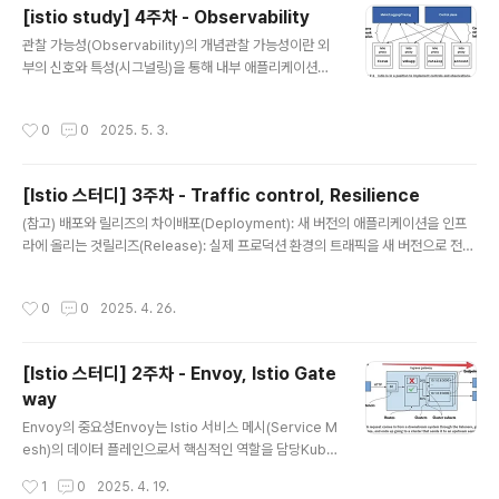
인증과 최종 사용자 인증이라는 두 가지 유형의 인증이 존
[istio study] 4주차 - Observability
재함서비스 간 인증은 인프라 레벨에서 이루어지는 반면,
글 내용
관찰 가능성(Observability)의 개념관찰 가능성이란 외
최종 사용자 인증은 사용자의 ID와 비밀번호 등을 통해 이
부의 신호와 특성(시그널링)을 통해 내부 애플리케이션의
루어짐테스트를 위해 Istio install 시 profile을 demo로
상태를 이해하고 추론할 수 있게 하는 시스템 특성시스템
지정기본적으로 디버깅 레벨이 높고 샘플링이 100%로 설
의 외부에서 내부 상태를 파악할 수 있는 능력을 의미Istio
정되어 데모 테스트에 적합Istio 프록시 컨테이너에서 TC
작성시간
0
0
2025. 5. 3.
의 관찰 가능성 기능은 마이크로서비스 아키텍처의 복잡성
P 덤프를 직접 가능하게 하기 위해 privileges 권한을 부
을 관리하는 데 큰 도움을 주며, 데이터 플레인과 컨트롤 플
여하는 옵션..
레인에서 제공하는 다양한 메트릭을 통해 시스템 상태를
[Istio 스터디] 3주차 - Traffic control, Resilience
효과적으로 모니터링하고, 장애 발생 시 신속하게 대응할
글 내용
수 있음. 특히 Istio는 서비스 간 통신을 중간에서 처리하기
(참고) 배포와 릴리즈의 차이배포(Deployment): 새 버전의 애플리케이션을 인프
때문에, 애플리케이션 수준의 메트릭을 효과적으로 수집할
라에 올리는 것릴리즈(Release): 실제 프로덕션 환경의 트래픽을 새 버전으로 전달
수 있는 이상적인 위치에 있어 관찰 가능성 구현에 매우 적
하는 것배포 전략블루-그린 배포: 새 버전을 완전히 배포한 후 한 번에 전환카나리 배
합함모니터링과의 차이모니터링: 시스템의 특정 상태와 메
포: 일부 트래픽만 새 버전으로 점진적 전환다크 런치: 특정 사용자(예: 내부 QA 팀)
작성시간
0
0
2025. 4. 26.
트릭을 추적하고 알림을 제공..
만 새 버전에 접근 가능하게 함Istio API 리소스 핵심 개념VirtualService트래픽
라우팅 방법을 지정하는 리소스약어: vs트래픽 분배, 경로 지정, 헤더 기반 라우팅 등
설정DestinationRule트래픽 대상과 서브셋을 정의하는 리소스약어: dr서비스 내
[Istio 스터디] 2주차 - Envoy, Istio Gate
의 다양한 버전을 서브셋으로 정의카탈로그 서비스의 버전 관리 및 다크 런치초기 환
way
경 구성1. 카탈..
글 내용
Envoy의 중요성Envoy는 Istio 서비스 메시(Service M
esh)의 데이터 플레인으로서 핵심적인 역할을 담당Kube
rnetes가 컨테이너 오케스트레이션 플랫폼이듯이, Istio
작성시간
1
0
2025. 4. 19.
서비스 메시를 제대로 이해하고 운영하기 위해서는 Envo