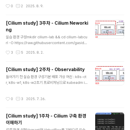
um-study/4w/Vagrantfilevagrant up기본 배포 가상
작성시간
0
2
2025. 8. 9.
머신 : k8s-ctr, k8s-w1, k8s-w0, routerrouter : 19
2.168.10.0/24 ↔ 192.168.20.0/24 대역 라우팅 역
할, k8s 에 join 되지 않은 서버, loop1/loop2 dump 인
[Cilium study] 3주차 - Cilium Neworki
터페이스 배치k8s-w0 : k8s-ctr/w1 노드와 다른 네트
ng
워크 대역에 배치라우팅 테이블 살펴보기아래와 같이 Rou
글 내용
ter에서 라우팅 테이블을 확인해보면 각 네트워크에 접근
실습 환경 구성mkdir cilium-lab && cd cilium-labcu
할 수 있는 네트워크 인터페이스가 구성되어 있습니다. 아
rl -O https://raw.githubusercontent.com/gasida/
래와 같이 각 쿠..
vagrant-lab/refs/heads/main/cilium-study/3w/V
작성시간
3
5
2025. 8. 2.
agrantfilevagrant up기본 배포 가상 머신 : k8s-ctr, k
8s-w1, routerrouter : 사내망 10.10.0.0/16 대역 통신
과 연결, k8s 에 join 되지 않은 서버, loop1/loop2 dum
[Cilium study] 2주차 - Observability
p 인터페이스 배치Cilium CNI 설치 상태로 배포 완료됨IP
글 내용
들어가기 전 실습 환경 구성기본 배포 가상 머신 : k8s-ct
Address Management (IPAM)IPAM은 네트워크상의
r, k8s-w1, k8s-w2초기 프로비저닝으로 kubeadm ini
IP 주소를 체계적으로 계획, 추적, 관리하는 방법론과 도구
t 과 join 실행됨Cilium CNI 설치 상태로 배포 완료됨Cili
를 말합니다. 단순히 IP 주소를 할당하는 것..
um을 설치 할 때 endpointHealthChecking.enabled
작성시간
0
3
2025. 7. 26.
옵션을 통해 헬스체크 활성 여부를 선택할 수 있는데, 3~1
0대의 노드로 유지할 때는 헬스체크를 켜놓는 것이 유리하
지만 11대 이상으로 노드 수가 많아질 경우에는 헬스 체크
[Cilium study] 1주차 - Cilium 구축 환경
를 비활성화 하는 것을 권장합니다. 이는 아래 Cilium의 S
이해하기
calability Report 문서에 명시되어 있으며, 노드 수가 1
글 내용
0대를 넘어가는 경우 별도의 전문 모니터링 도구를 활용하
로컬 환경 설정Vagrant와 VirtualBox를 기반으로 실습