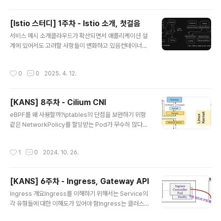
y에 대한 깊은 이해가 필수적Istio가 제공하는 다양한 기능
(트래픽 라우팅, TLS 터미네이션 등)은 모두 Envoy의 기
[Istio 스터디] 1주차 - Istio 소개, 첫걸음
능을 기반으로 함Istio 컨트롤 플레인은 단지 Envoy의 설
글 내용
서비스 메시 소개클라우드가 확산되면서 애플리케이션 설
정을 관리하는 역할만 수행하며, 실제 모든 프록시 기능은
계에 있어서도 고려할 사항들이 변화하고 있음컨테이너화
Envoy가 담당Envoy 프록시 소개와 핵심 원칙Envoy 프
된 애플리케이션들은 언제든 삭제되고 재생성될 수 있음네
록시 배경2016년 9월에 오픈 소스로 공개CNCF(Cloud
트워크는 신뢰할 수 없으므로 더 크고 더 분산된 시스템을
Native Computing Foundation)에 빠르게 합류C+
작성시간
0
0
2025. 4. 12.
구축할 때는 네트워크에 대해 재시도, 타임아웃, 서킷 브레
+로 작성되어 높은 성능 제공높..
이커와 같은 네트워크 복원력이나 관찰가능성, 애플리케이
션 계층은 보안 등을 신경써야함네트워킹, 보안, 메트릭 수
[KANS] 8주차 - Cilium CNI
집은 애플리케이션 구현에 있어서 필수이지만 차별화 요소
글 내용
는 아님중요한 자원인 개발자들이 네트워크 단의 설계와
eBPF를 왜 사용할까?iptables의 단점을 보완하기 위함
구현에 많은 시간을 투자하는 것보다는 더 가치있는 본연
같은 NetworkPolicy를 할당받는 Pod가 무수히 많다면
의 업무를 수행할 수 있도록 해야함서비스 메시는 이런 공
Pod 수 만큼 iptables rule에 해당 NetworkPolicy가
통 관심사를 애플리케이션 대신 프로세스 외부에서 투명한
반영되기 때문에 개수가 많아지고, 결과적으로 성능 저하
작성시간
1
0
2024. 10. 26.
방식으로 구현하기 위함네트워킹, 보안, 메트릭 수집과 같..
로 이어짐contrack 테이블의 지속적으로 유지 관리해야
함iptables의 규칙에 일치할 때까지 모든 규칙을 평가하
기 때문에 비효율적임iptables는 iptables는 규칙을 변
[KANS] 6주차 - Ingress, Gateway API
경할 때 개별 규칙만을 수정하는 것이 아니라, 전체 규칙 세
글 내용
트를 한 번에 교체하기 때문에 incremental update가
Ingress 개요Ingress를 이해하기 위해서는 Service의
불가능함결과적으로 iptables를 사용하면 클러스터 규모
각 유형들에 대한 이해도가 있어야 함Ingress는 클러스터
가 커지면 커질 수록 성능 저하가 발생함eBPF는 iptable
외부에서 클러스터 내부 서비스로 트래픽을 전달할 수 있