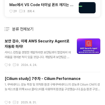
Mac에서 VS Code 터미널 폰트 깨지는 문
제
29
3
조회
4
분류 전체보기
주요 글 목록
보안 검수, 이제 AWS Security Agent로
자동화 하자!
글 내용
서비스 런칭을 경험한 개발자라면 보안팀과의 협업에서 어
려움을 겪어본 적이 있을 것입니다. 개발팀과 보안팀은 각
자 다른 우선순위와 관점을 가지고 있고, 이로 인해 마찰이
작성시간
0
0
2026. 4. 24.
생기는 것은 자연스러운 일입니다.개발자들이 서비스를 만
드는 프로세스는 대체로 비슷합니다. 프로젝트 기획 단계
에서 요구 사항 명세서를 작성하고, 데이터 모델링을 하고,
[Cilium study] 7주차 - Cilium Performance
코딩 컨벤션을 정하고, API 명세서를 작성합니다. 이후 실
글 내용
1. 쿠버네티스 성능 측정 및 최적화 환경 구축쿠버네티스의 성능과 Cilium CNI의 성
제 개발에 들어가 애플리케이션 코드를 작성하고, 인프라
능 테스트를 위해 kind 클러스터를 사용하여 환경을 구성했습니다.실습 환경 구성먼
를 코드로 관리하며, 테스트와 배포 자동화를 적용합니다.
저 kind 클러스터를 생성하고, 성능 모니터링을 위한 도구들을 설치했습니다:kind
그리고 개발이 어느 정도 완료된 시점에 보안팀과 협의하
create cluster --name myk8s --image kindest/node:v1.33.2 --config
여 보안 검수를 진행합니다. 보안 요구사항 반영 여부를 확
작성시간
0
2
2025. 8. 31.
- 이 구성에서는 Prometheus가 클러스터 구성요소(kube-controller-manag
인하고, 네트워크와 인프라 규칙을 검토하고, 보안 테스트