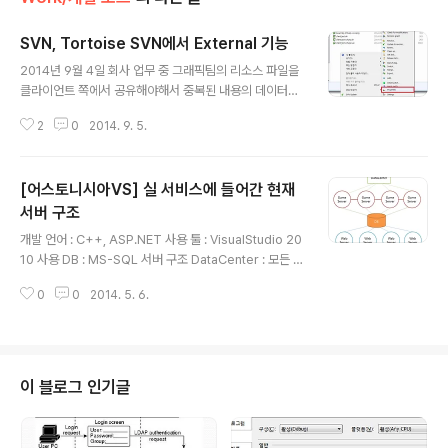
SVN, Tortoise SVN에서 External 기능
글 내용
2014년 9월 4일 회사 업무 중 그래픽팀의 리소스 파일을
클라이언트 쪽에서 공유해야해서 중복된 내용의 데이터가
각각 저장되는 경우가 발생했다. 저장소에 중복된 데이터
2
0
2014. 9. 5.
를 최소화 하기 위해서 그래픽 팀의 리소스 폴더를 원본으
로 하고 이를 링크하는 폴더를 클라이언트 쪽에 제공해주
기로 했다. 이 기능을 Tortoise SVN 에서는 External 기
[어스토니시아VS] 실 서비스에 들어간 현재
능으로 제공하고 있다. 이를 이용하면 서로 다른 저장소에
저장이 되어 있더라도 간편하게 링크를 걸 수가 있다. 링크
서버 구조
글 내용
되어 복사될 폴더 위치로 이동 후 TortoiseSVN -> Pro
개발 언어 : C++, ASP.NET 사용 툴 : VisualStudio 20
perties 선택 New -> External 선택 External 정보 입
10 사용 DB : MS-SQL 서버 구조 DataCenter : 모든 게
력 LocalPath : 생성될 폴더 명 URL : 링크할 svn 폴더
임 서버를 관리 / 대전 매칭 GameServer : 대전 처리 W
주소
0
0
2014. 5. 6.
ebServer : 게임에 접속한 후의 대전을 제외한 모든 기능
에 대한 처리 모든 GameServer는 DataCenter와 DB
에 연결되어 있다. GameServer가 실행되면 DataCent
er에 Connection을 맺고 자신의 상태를 알린다. 이 후 접
속하는 클라이언트는 모두 DataCenter에 알려지게 되고
이 블로그 인기글
DataCenter는 모든 유저의 상태에 대해 GameServer
로 부터 전달 받는다. 여기까지는 기존 서버와 동일하고 달
라진 점은 BattleServer가 존재하지 않다는 점..