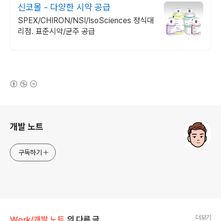
신코몰 - 다양한 시약 공급
SPEX/CHIRON/NSI/IsoSciences 정식대
리점. 표준시약/균주 공급
(새창열림)
로그 정보
개발 노트
구독하기
더보기
Work/개발 노트
의 다른 글