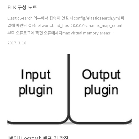
ELK 구성 노트
ElasticSearch 외부에서 접속이 안될 때config/elasticsearch.yml 파
일에 바인딩 설정network.bind_host: 0.0.0.0 vm.max_map_count
부족 오류로그에 찍힌 오류메세지max virtual memory areas
vm.max_map_count [65530] is too low, increase to at least
2017. 3. 18.
[262144] 설정되어 있는 vm.max_map_count 값 확인$ sysctl
vm.max_map_countvm.max_map_count 값 설정$ sysctl -w
vm.max_map_count=262144conf 파일로 설정$ vi
/etc/sysctl.conf$ sysctl -pelasticsearch 홈페이지 참고
logstash..
[번역] Logstash 배포 및 확장