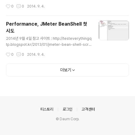
해 보았다. 우선 33001번으로 Port를 열어놓고 TCP Sa
작성시간
0
0
2014. 9. 4.
mpler에 BeanShell PreProcessor에서 값을 대입한
변수를 사용하여 패킷을 전송했다. 서버쪽을 디버깅 해본
결과 정상적으로 변수에 대입된 값이 패킷을 통해 서버로
Performance, JMeter BeanShell 첫
전송되었다. 인제 서버로 첫 통신에 성공한 것이라서 갈 길
시도
이 멀지만 이제 길이 좀 보인다! 앞으로는 Test Plan에 따
글 내용
른 JMeter 셋팅과 BeanShell 에 Protocol Buffer를
2014년 9월 4일 참고 사이트 : http://testeverythingq
적용시켜보고 조금 더 자세히 들여다 봐야겠다.
tp.blogspot.kr/2013/01/jmeter-bean-shell-scri
pt-create-file.html 위 사이트의 포스팅을 보고 그대로
작성시간
0
0
2014. 9. 4.
따라해봤고 그 결과를 나름대로 정리해보았다. 먼저 Thre
ad Group을 생성하여 쓰레드, 간격, 루프 수 등을 지정한
다. 해당 포스팅에서는 "Counter"를 사용하였는데, 반복
더보기
하여 실행 될때마다 카운트가 하나씩 증가한다. 최소/최대
치를 지정해놓을 수 있다. Format은 숫자가 출력될 양식
인데 00일 경우에 1은 01, 2는 02 이런식으로 두자리수가
출력된다. Reference Name은 BeanShell 스크립트에
서 이 Reference Name을 통해 Counter에 접..
의안내
티스토리
로그인
고객센터
© Daum Corp.