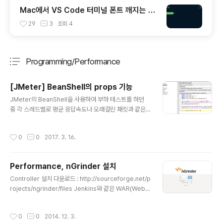
Mac에서 VS Code 터미널 폰트 깨지는 문
제
29
3
조회
4
Programming/Performance
분류 전체보기
주요 글 목록
[JMeter] BeanShell의 props 기능
글 내용
JMeter의 BeanShell을 사용하여 부하 테스트를 하던
중 각 스레드별로 평균 응답속도나 오래걸린 패킷과 같은
통계를 내다가 마지막에 전체 스레드에 대한 통계를 내고
싶어져서 알아보니 props를 사용하여 전역 객체를 관리
작성시간
0
0
2017. 3. 16.
할 수가 있었다. 서블릿의 application 객체처럼 key-va
lue 형식으로 저장이 되는데, 테스트 시작 시에 통계관련
인스턴스를 담아두고, 테스트에 사용되는 스레드들에서 각
Performance, nGrinder 설치
스레드별 결과를 수집하며 마지막에 총 집계를 출력하도록
글 내용
설정하였다. 이를 위해서는 루프를 도는 스레드 그룹에서
Controller 설치 다운로드 : http://sourceforge.net/p
는 수행할 수 없기 때문에 해당 스레드 그룹을 수행하기 전
rojects/ngrinder/files Jenkins와 같은 WAR(Web
setUp 스레드 그룹에서 초기화를 진행하고, 테스트 종료
Archive) 파일로 되어 있다. Jenkins 실행 처럼 톰캣과
후 tearDown 스레드 그룹에서 결과를 출력하였다.이렇
같은 웹 애플리케이션 서버를 이용할 수 있다. (주의사항 :
작성시간
0
0
2014. 12. 3.
게 하니 기존에 ..
경로에 공백이 포함되면 안됨) Run as a self executabl