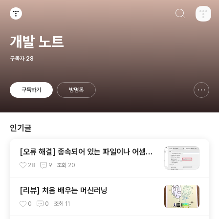
검색하기
티스토리
개발 노트
구독자
28
구독하기
방명록
신고하기 레이어
열기
인기글
[오류 해결] 종속되어 있는 파일이나 어셈블
리 중 하나를 로드할 수 없습니다
28
9
조회
20
[리뷰] 처음 배우는 머신러닝
0
0
조회
11