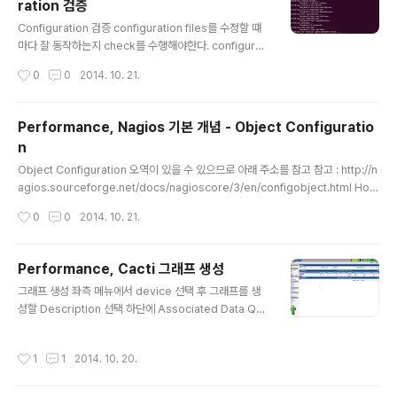
ration 검증
이거나 상태 검사를 command line으로 실행할 수 있는
글 내용
scripts(Perl script, shell script 등) 이거나 host 또
Configuration 검증 configuration files를 수정할 떄
는 service 이다. Nagios는 네트워크에 있는 hosts와 s
마다 잘 동작하는지 check를 수행해야한다. configurati
ervices의 현 상태..
on에 error가 포함되어 있으면 Nagios를 다시 실행해야
작성시간
0
0
2014. 10. 21.
하기 때문에 Nagios를 시작하기 전에 수행하는 것이 중요
하다. configuration을 검증하기 위해서는 -v 옵션을 사
용하여 Nagios를 실행한다. $ nagios -v /etc/nagios
Performance, Nagios 기본 개념 - Object Configuratio
3/nagios.cfg 중요한 데이터를 입력을 잊었거나 잘못된
n
것이 있을 경우 Nagios는 문제의 위치 정보를 나타내는
글 내용
경고나 에러 메세지를 뱉어낼 것이다. 에러 메세지는 일반
Object Configuration 오역이 있을 수 있으므로 아래 주소를 참고 참고 : http://n
적으로 configuration file의 문제의 소스 라인을 출력해
agios.sourceforge.net/docs/nagioscore/3/en/configobject.html Host
준다.
s는 모니터링 로직에서 중요 오브젝트들 중 하나이다.Hosts는 일반적으로 네트워
작성시간
0
0
2014. 10. 21.
크(서버, 워크스테이션, 라우터, 스위치, 프린터 등)의 물리적인 장비들이다. Hosts
는 몇가지의 주소를 가지고 있다. (IP 도는 MAC 주소 같은)Hosts는 한가지 또는 더
더욱 많은 서비스들과 관련을 갖고 있다.Hosts는 다른 hosts와 parent/child 관
Performance, Cacti 그래프 생성
계를 맺을 수 있고, 종종 네트워크 도달 로직을 사용하는 실세계 네트워크 연결을 대
글 내용
그래프 생성 좌측 메뉴에서 device 선택 후 그래프를 생
표하기도 한다. Host Groups은 하나 또는 더 많..
성할 Description 선택 하단에 Associated Data Que
ries에서 Data Query를 추가 한다. SNMP - Get Mou
nted Partitions : 해당 o/s 의 파티션 정보 표시SNMP -
작성시간
1
1
2014. 10. 20.
Get Processor Information : cpu 정보 표시SNMP -
Interface Statistics : 이더넷 트래픽 정보 표시 추가된