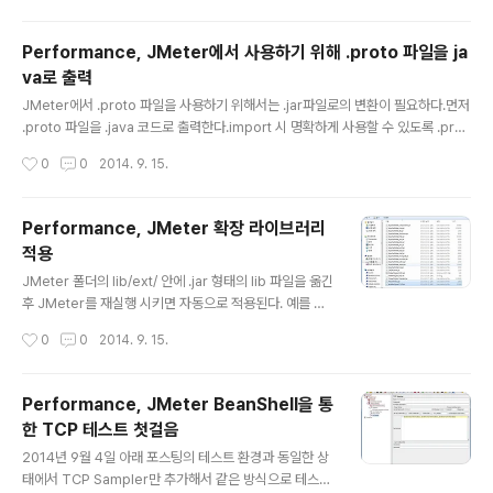
at/mycommands/helloWorld.bsh addClassPath(“/home/pat"); import
Commands("mycommands"); 참고 : http://www.beanshell.org/manual/
Performance, JMeter에서 사용하기 위해 .proto 파일을 ja
commands.html
va로 출력
글 내용
JMeter에서 .proto 파일을 사용하기 위해서는 .jar파일로의 변환이 필요하다.먼저
.proto 파일을 .java 코드로 출력한다.import 시 명확하게 사용할 수 있도록 .prot
o 파일에 패키지 지정을 해준다. option java_package = "com.example.tuto
작성시간
0
0
2014. 9. 15.
rial"; option java_outer_classname = "PersonProtos"; java 코드로 출력
명령 $SRC_DIR : proto 파일 위치 $DST_DIR : 출력 될 위치 protoc -I=$SRC
_DIR --java_out=$DST_DIR $SRC_DIR/example.proto 참고 사이트이클립
Performance, JMeter 확장 라이브러리
스에서 jar 파일 만들기http://jhoony.tistory.com/entry/%EC%9D%..
적용
글 내용
JMeter 폴더의 lib/ext/ 안에 .jar 형태의 lib 파일을 옮긴
후 JMeter를 재실행 시키면 자동으로 적용된다. 예를 들
어 Protocol Buffer를 적용시키고 싶다면 .jar 형태로 된
작성시간
0
0
2014. 9. 15.
Protobuf 파일을 ext 폴더에 넣어주면 되고, .proto 형
태의 protobuf 파일을 사용하고 싶다면 java형태로 출력
한 후 .jar 형태로 변환하여 ext 폴더에 넣어 적용시킬 수
Performance, JMeter BeanShell을 통
있다. JMeter 확장 plugin을 추가 JMeter에서 기본적
한 TCP 테스트 첫걸음
으로 제공하는 기능 외에 더 많은 기능을 사용할 수 있다. h
글 내용
ttp://code.google.com/p/jmeter-plugins/downl
2014년 9월 4일 아래 포스팅의 테스트 환경과 동일한 상
oads/list
태에서 TCP Sampler만 추가해서 같은 방식으로 테스트