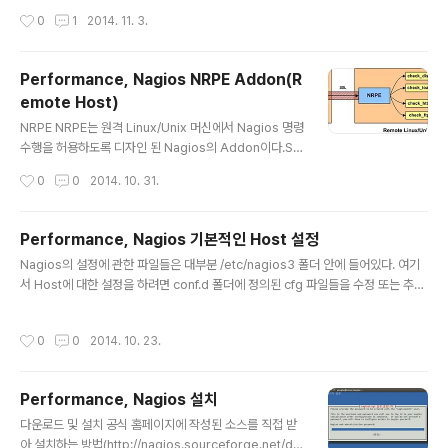
ntacts_nagios2.cfg 파일 수정옵션 설정과 email 설정
작성시간
0
1
2014. 11. 3.
###################################
###################################
######### ##########################
Performance, Nagios NRPE Addon(R
###################################
emote Host)
################## # # CONTACTS # ###
글 내용
###################################
NRPE NRPE는 원격 Linux/Unix 머신에서 Nagios 명령
###################################
수행을 허용하도록 디자인 된 Nagios의 Addon이다.SS
###### ###################..
H를 사용하여 원격 호스트의 정보를 가져오는 것이 보안적
작성시간
0
0
2014. 10. 31.
인 면에서는 더 우수하지만 모니터링 하는 쪽과 원격 장비
모두 큰 부하가 생긴다. NRPE는 그에 비해 부하가 적기 때
문에 많이 사용되고 있다. 모니터링 서버에 NRPE가 상주
Performance, Nagios 기본적인 Host 설정
하고 SSL로 연결된 원격 호스트에도 NRPE 데몬이 돌고
글 내용
Nagios의 설정에 관한 파일들은 대부분 /etc/nagios3 폴더 안에 들어있다. 여기
있어서 check_nrpe 플러그인을 사용하여 접근할 수 있
서 Host에 대한 설정을 하려면 conf.d 폴더에 정의된 cfg 파일들을 수정 또는 추가
다. NRPE 데몬은 기본적으로 원격 호스트에 Nagios plu
해야 한다. 기본적으로 생성되어 있는 파일인 localhost_nagios2.cfg 파일을 보
gin이 설치되어 있어야 한다. 플러그인들이 없으면 NRPE
면 어떤 정의를 상속받았고, 어떤 이름을 Host 명으로 사용하고 있으며 접속 주소는
데몬은 어떤 것도 모니터링 할 수 없다. NRPE에 대한 문서
작성시간
0
0
2014. 10. 23.
어디인지, 서비스는 어떠한 것들을 사용하고 있는지 등의 정보들이 들어있다. conf.
는 NRPE를 다운 받은 파일의 압축을 해제하..
d/localhost_nagios2.cfgdefine host{ use generic-host ; Name of hos
t template to use host_name localhost alias localhost address 127.0.
Performance, Nagios 설치
0.1 } define se..
글 내용
다운로드 및 설치 공식 홈페이지에 작성된 소스를 직접 받
아 설치하는 방법(http://nagios.sourceforge.net/do