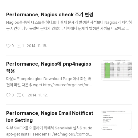
e command 실행 $ java -jar ngrinder-controller-
X.X.war nGrinder needs quite big perm-gen me
Performance, Nagios check 주기 변경
mory 라는 에러 메시지가 출력될 것이다. (SVNKit, mav
글 내용
en, jetty webserver, groovy, python등과 같은 많은
Nagios를 통해 테스트를 하다보니 실제 문제가 발생한 시점보다 Nagios가 체킹하
라이브러리가 포함되어 매우 큰 PermGen mem..
는 시간이 너무 늦었던 문제가 있었다. 서버에서 문제가 발생한 시점을 바로바로 알
수 있도록 하는 것이 중요하므로 설정 값에 체킹 주기 관련된 부분이 당연히 있을 것
으로 생각하고 찾아보았다. 가장 먼저 service에 관련된 설정값을 확인 해보니 시간
작성시간
0
1
2014. 11. 18.
관련된 값들이 눈에 보였다. define service{ use srv-pnp name generic-s
ervice ; The 'name' of this service template active_checks_enabled 1
; Active service checks are enabled passive_checks_enabled 1 ; Pas
Performance, Nagios에 pnp4nagios
sive service che..
적용
글 내용
다운로드 pnp4nagios Download Page에서 최신 버
젼의 파일 다운 $ wget http://sourceforge.net/proj
ects/pnp4nagios/files/PNP-0.6/pnp4nagios-0.
작성시간
0
0
2014. 11. 12.
6.24.tar.gz 설치 $ tar xvfz pnp4nagios-0.6.24.ta
r.gz $ ./configure *** Configuration summary fo
r pnp4nagios-0.6.24 30-07-2014 *** General
Performance, Nagios Email Notificat
Options: ------------------------- -------------
ion Setting
------ Nagios user/group: nagios nagios Install
글 내용
directory: /usr/local/pnp4nagios HTML Dir: /..
외부 SMTP를 이용하기 위해서 SendMail 설치$ sudo
apt-get install sendemail /etc/nagios3/conf.d/co