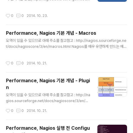
cs/nagioscore/3/en/quickstart-ubuntu.html)도 있
고 apt-get을 이용하여 간단하게 설치하는 방법도 있다.
작성시간
0
0
2014. 10. 23.
여기서는 apt-get을 이용하여 설치했다. (연관 라이브러
리들을 수동으로 설치 하지 않아도 자동으로 설치해주므로
편리) $ sudo apt-get install nagios3 설치 중 출력되
Performance, Nagios 기본 개념 - Macros
는 화면에서 "인터넷 사이트"를 선택한다. Nagios에서 알
글 내용
림 등으로 사용할 메일의 도메인을 입력한다. 웹 로그인 시
오역이 있을 수 있으므로 아래 주소를 참고참고 : http://nagios.sourceforge.ne
사용 할 암호를 설정 한다. 관련 파일 경로 기본 설정 파일(.
t/docs/nagioscore/3/en/macros.html Nagios를 매우 유연하게 만드는 메인
cfg) : /etc/nagios3html 파일 : /usr/sha..
요소중 하나는 command definition에 매크로들을 사용하는 능력이다. Nagios
가 어떤 명령을 수행하기 전에 그에 해당하는 값이 command definition에서 발견
작성시간
0
0
2014. 10. 21.
한 어떤 매크로로 교체될 것이다. 이 매크로 대체는 Nagios가 수행하는 명령들의 모
든 타입에 발생한다. (호스트와 서비스 검사, 알림, 이벤트 핸들러 등) 특정 매크로는
다른 매크로에 자신을 포함할 수도 있다. $HOSTNOTES$, $HOSTNOTESUR
Performance, Nagios 기본 개념 - Plugi
L$, $HOSTACTIONURL$, $SERVICENOTES$, ..
n
글 내용
오역이 있을 수 있으므로 아래 주소를 참고참고 : http://na
gios.sourceforge.net/docs/nagioscore/3/en/pl
ugins.html Introduction 대부분의 다른 모니터링 툴들
작성시간
0
0
2014. 10. 21.
과는 달리 Nagios는 네트워크에 hosts와 services의
상태 체킹을 위한 내부 메커니즘을 포함하고 있지 않다. 대
신에 nagios는 plugin이라 불리는 외부 프로그램들에 의
Performance, Nagios 실행 전 Configu
존한다. What are plugins? plugins는 컴파일된 실행