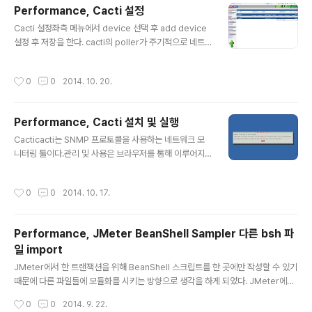
내용을 보면 select된 row가 0개인 것을 확인할 수 있다.
Performance, Cacti 설정
이제 그래프를 생성하기 위해 먼저 Graph Trees를 편집
글 내용
한다.Graph Trees -> Default Tree, 디폴트로 생성되
Cacti 설정좌측 메뉴에서 device 선택 후 add device
어 있는 Tree외에 "Add"를 통해 추가할 수 있다. 테스트
설정 후 저장을 한다. cacti의 poller가 주기적으로 네트
에선 Default..
워크 정보를 얻어오기 위해서는 crontab에 실행 주기를
설정해주어야 한다. 5분마다 수행하도록 설정 했다. $ cro
작성시간
0
0
2014. 10. 20.
ntab -e */5 * * * * /usr/share/cacti/site/poller.ph
p > /dev/null 2>&1
Performance, Cacti 설치 및 실행
글 내용
Cacticacti는 SNMP 프로토콜을 사용하는 네트워크 모
니터링 툴이다.관리 및 사용은 브라우저를 통해 이루어지
고 모든 관리 데이터들은 MySQL을 이용하여 저장된다. P
oller는 주어진 대상 시스템을 조회하여 가져온 결과를 RR
작성시간
0
0
2014. 10. 17.
D 파일에 저장하고 이 정보는 그래프를 만드는데 사용된
다. Cacti의 작업 Data Retrievalcacti는 poller를 사용
하여 데이터를 검색한다.poller는 unix의 crontab과 같
Performance, JMeter BeanShell Sampler 다른 bsh 파
은 스케쥴러를 수행한다.cacti는 원격 대상의 데이터 검색
일 import
에 네트워크 관리 프로토콜인 SNMP를 사용한다. 따라서
글 내용
SNMP를 사용할 수 있는 모든 디바이스는 cacti에서 모니
JMeter에서 한 트랜잭션을 위해 BeanShell 스크립트를 한 곳에만 작성할 수 있기
터링 할 수 있다. Data Storagecacti는 데이터를 저장하
때문에 다른 파일들에 모듈화를 시키는 방향으로 생각을 하게 되었다. JMeter에서
는데 RRDTool을 사용한다.히스..
는 ext 폴더에 jar 파일로 만들어 넣어주면 쉽게 import해서 사용할 수 있고, bean
작성시간
0
0
2014. 9. 22.
shell 자체의 문법으로도 import 할 수 있는 방법이 있었다. ex) path : /home/p