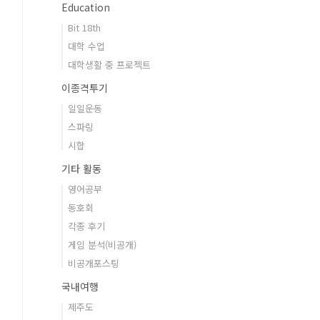
Education
Bit 18th
대학 수업
대학생활 중 프로젝트
이종격투기
일일운동
스파링
시합
기타 활동
영어공부
동호회
각종 후기
게임 분석(비공개)
비공개포스팅
국내여행
제주도