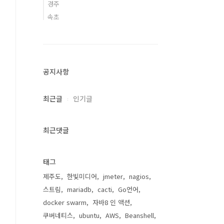
경주
속초
공지사항
최근글
인기글
최근댓글
태그
제주도
한빛미디어
jmeter
nagios
스트림
mariadb
cacti
Go언어
docker swarm
자바8 인 액션
쿠버네티스
ubuntu
AWS
Beanshell