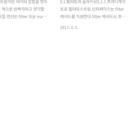
스트림이란 데이터 집합을 멋지
5.1 필터링과 슬라이싱5.1.1 프레디케이
는 게으른 반복자라고 생각할
트로 필터링스트림 인터페이스는 filter
립 연산은 filter 또는 map
메서드를 지원한다.filter 메서드는 프레
연산과 count, findFirst,
디케이트(불린을 반환하는 함수)를 인수
2017. 2. 2.
, reduce 등의 최종 연산으로 구
로 받아서 일치하는 모든 요소를 포함하
.중간 연산 : 한 스트림을 다
는 스트림을 반환한다.List
으로 변환하는 연산여러 연산을
vegetarianMenu = menu.stream()
있다.스트림 파이프라인을 구
.filter(Dish::isVegetarian)
트림의 요소를 소비하지 않는
.collect(toList());모든 채식 요리를 필터
산 : 스트림의 요소를 소비해서
링해서 채식 메뉴 생성. 5.1.2 고유 요소
를 도출한다.스트림 파이프라인
필터링스트림은 고유 요소로 이루어진 스
면서 계산 과정을 짧게 생략
트림을 반환하는 distinct 메서드를 지원
llection, Collector,
한다.고유 여부는 스트림에서 만든 객체
를 헷갈리지 않도록 주의!collect
의 hashCode, equals로 결정.List
ctor로 구현할 수 있는 질의 예제
numbers = Arrays.asList(1, 2, 1, 3, 3,
트랜잭션을 그룹화한 다음에 해
2, 4); numbers.st..
어난 ..