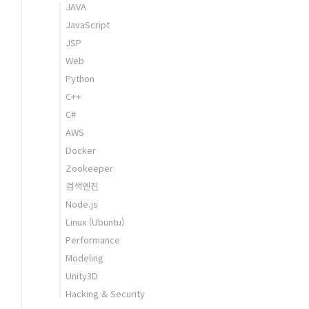
JAVA
JavaScript
JSP
Web
Python
C++
C#
AWS
Docker
Zookeeper
검색엔진
Node.js
Linux (Ubuntu)
Performance
Modeling
Unity3D
Hacking & Security