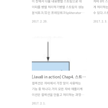
이 장에서 다룰 내용병렬 스트림으로 데
자바 8의 
이터를 병렬 처리하기병렬 스트림의 성능
게 처리하
분석포크/조인 프레임워크Spliterator로
수 있다.스트
스트림 데이터 쪼개기7.1 병렬 스트림스
과 같은 중간 
2017. 2. 20.
2017. 2. 3.
트림 인터페이스를 이용하면 아주 간단하
forEach
게 요소를 병렬로 처리할 수 있다.컬렉션
분할 수 있다
에 parallelStream을 호출하면 병렬스트
른 스트림
림(parallel stream)이 생성된다.병렬 스
연결할 수 
트림이란?각각의 스레드에서 처리할 수
성하며, 스
있도록 스트림 요소를 여러 청크로 분할
다.최종 연
한 스트림.병렬 스트림을 이용하면 모든
최종 결과
멀티코어 프로세서가 각각의 청크를 처리
을 최적화하
하도록 할당할 수 있다.예제 : 숫자 n을 인
하기도 한다.Co
[Java8 in action] Chap4. 스트림 소개
수로 받아서 1부터 n까지의 모든 숫자의
collect
합계를 반환하는 메서드.public static
와 Colle
컬렉션은 자바에서 가장 많이 사용하는
long sequentialSum(long n) { return
통화별로 
기능 중 하나다.거의 모든 자바 애플리케
Stream.itera..
당 통화로 일
이션은 컬렉션을 만들고 처리하는 과정을
포함.컬렉션으로 데이터를 그룹화하고 처
2017. 2. 1.
리할 수 있다.대부분의 자바 애플리케이