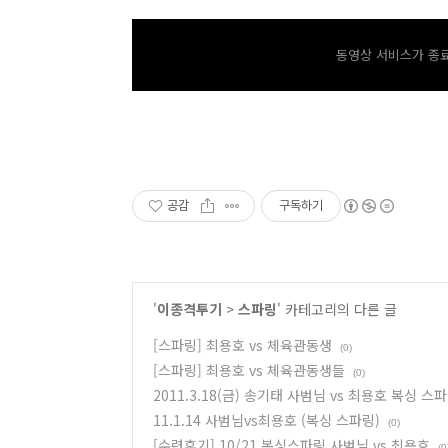
동영상 서비스가 종료
공감
구독하기
'
이종격투기
>
스파링
' 카테고리의 다른 글
[스파링] 최용호 vs 체육관동생
(0)
[스파링] 최용호 vs 체육관동생들
(0)
2011.3.18(금) 송기태 사범님 vs 최용호 복싱 스
11.1.14 사범님vs최용호 (복싱 스파링)
(0)
[수련후기] 10/21 복싱스파링 사범님 vs 최용호
(0