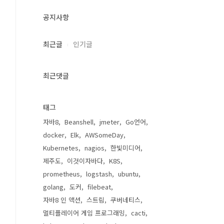
공지사항
최근글
인기글
최근댓글
태그
자바8
Beanshell
jmeter
Go언어
docker
Elk
AWSomeDay
Kubernetes
nagios
한빛미디어
제주도
이것이자바다
K8S
prometheus
logstash
ubuntu
golang
도커
filebeat
자바8 인 액션
스트림
쿠버네티스
멀티플레이어 게임 프로그래밍
cacti