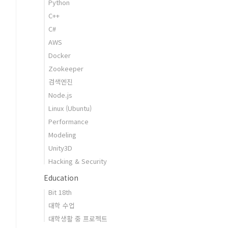
Python
C++
C#
AWS
Docker
Zookeeper
검색엔진
Node.js
Linux (Ubuntu)
Performance
Modeling
Unity3D
Hacking & Security
Education
Bit 18th
대학 수업
대학생활 중 프로젝트