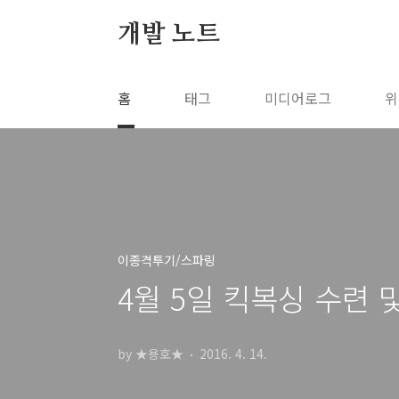
본문 바로가기
개발 노트
홈
태그
미디어로그
위
이종격투기/스파링
4월 5일 킥복싱 수련 
by ★용호★
2016. 4. 14.