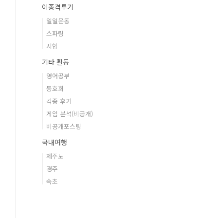
이종격투기
일일운동
스파링
시합
기타 활동
영어공부
동호회
각종 후기
게임 분석(비공개)
비공개포스팅
국내여행
제주도
경주
속초