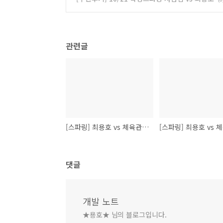
관련글
[스파링] 최용호 vs 체육관동생
댓글
개발 노트
★용호★ 님의 블로그입니다.