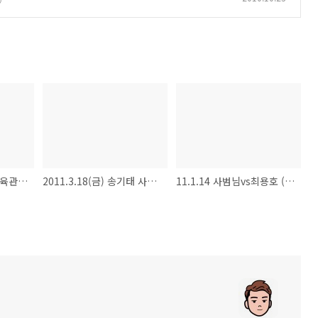
[스파링] 최용호 vs 체육관동생들
2011.3.18(금) 송기태 사범님 vs 최용호 복싱 스파링
11.1.14 사범님vs최용호 (복싱 스파링)