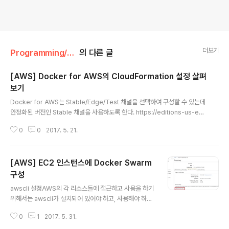
더보기
Programming/AWS
의 다른 글
[AWS] Docker for AWS의 CloudFormation 설정 살펴
보기
글 내용
Docker for AWS는 Stable/Edge/Test 채널을 선택하여 구성할 수 있는데
안정화된 버전인 Stable 채널을 사용하도록 한다. https://editions-us-eas
t-1.s3.amazonaws.com/aws/stable/Docker.tmpl 템플릿 파일을 기반
0
0
2017. 5. 21.
으로 구성이 되는데 여기서 Resource 부분을 하나씩 살펴보도록 하겠다. 우
선 각 항목에 자주 사용되는 DependsOn은 해당 설정의 종속성을 나타낸다.
예를들어 리소스 A의 특성을 리소스 B가 !Ref 를 사용하여 참조하면 다음 규칙
[AWS] EC2 인스턴스에 Docker Swarm
이 적용된다. 리소스 A는 리소스 B 보다 먼저 생성됨 리소스 B는 리소스 A 보다
먼저 삭제됨 AMI로 moby linux를 사용하기 때문에 ssh로 연결 시 user 명
구성
글 내용
이 다른 이미지들..
awscli 설정AWS의 각 리소스들에 접근하고 사용을 하기
위해서는 awscli가 설치되어 있어야 하고, 사용해야 하는
리소스들에 접근이 가능한 계정의 ACCESS_KEY와 SEC
0
1
2017. 5. 31.
RET_KEY가 필요하다. awscli 설치pip 설치$ sudo ap