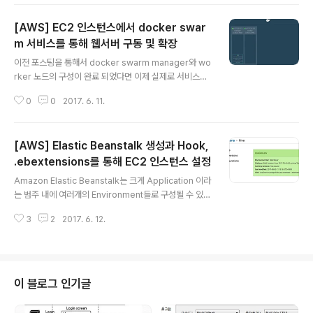
t-get install python-pip python-dev build-essen
tialawscli 설치$ pip install --upgrade --user aws
[AWS] EC2 인스턴스에서 docker swar
cli aws 설정AWS 콘솔에서 ACCESS_KEY와 SECRET
_KEY 발급IAM > Users > 사용자 선택 > Security Cr
m 서비스를 통해 웹서버 구동 및 확장
글 내용
edentials 탭 > Create access key 해당 키의 SECR
이전 포스팅을 통해서 docker swarm manager와 wo
ET_KEY는 발급 시에만 확인 가능하므로 잘 저장해둬야
rker 노드의 구성이 완료 되었다면 이제 실제로 서비스를
한다.Show를 클릭하..
생성하여 각 노드들에 어떻게 컨테이너들이 구동되는지 살
0
0
2017. 6. 11.
펴볼 차례이다. 그리고나서 간단하게 서비스를 확장하고
서비스의 변경사항을 반영하는 것에 대해 알아보도록 한
다. visualizerdocker node ls명령과 docker servic
[AWS] Elastic Beanstalk 생성과 Hook,
e ls 명령을 통해서 각 노드들과 서비스의 상태를 파악할
수 있지만 콘솔창에 출력되는 텍스트만으로는 보기가 불편
.ebextensions를 통해 EC2 인스턴스 설정
글 내용
하기 때문에 visualizer를 통해 이를 시각화하여 볼 수 있
Amazon Elastic Beanstalk는 크게 Application 이라
도록 한다.visualizer 구동$ docker service create
는 범주 내에 여러개의 Environment들로 구성될 수 있
--name=viz --publish=5000:8080/tcp --constr
다. 현재 사내에서 개발하고 있는 서비스를 예로 들면 하이
aint=node.r..
3
2
2017. 6. 12.
브라는 모바일 게임을 특정하는 hive Application 내에
각 컨텐츠 기능을 수행 할 hive-webserver 라는 envir
onment가 존재할 수 있고, 채팅을 담당할 hive-chat 이
라는 또하나의 environment가 존재할 수 있다.위 그림에
서 파란색 테두리에 해당 하는 것이 하나의 Environment
이 블로그 인기글
이고 그 안에 ELB와 EC2 인스턴스, Auto Scaling Grou
p등 다양한 서비들을 구성할 수가 있다. environment를