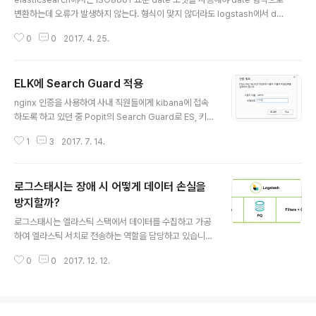
변환하는데 오류가 발생하지 않는다. 형식이 맞지 않더라도 logstash에서 dat
e 형식을 지정해주면 되지만 포맷을 통일하는 것이 좋을 것 같아서 ISO8601
0
0
2017. 4. 25.
로 통일했다. 또한 타임존은 기본 UTC를 사용하고 Kibana에서 타임존을 설정
하는 방식으로 결정했다. logback 설정기존에 yyyy-MM-dd HH:mm:ss.S
SS 포맷으로 사용하던 것을 ISO8601 로 변경 DEBUG ACCEPT DENY Lo
ELK에 Search Guard 적용
g/debug.log Log/debug-%d{yyyy-MM-dd}.%i.txt 100MB 60 10G
글 내용
B %d{ISO8601} %level %msg %n 가장 하단의 encoder 태그 부분에 %
nginx 인증을 사용하여 사내 직원들에게 kibana에 접속
d{ISO..
하도록 하고 있던 중 Popit의 Search Guard로 ES, 키바
나 인증 구축 포스팅을 보고 적용을 하게 되었다. 적용 과정
1
3
2017. 7. 14.
중 수차례 삽질을 했었기 때문에 조금 더 상세하게 정리를
해보았다. Elasticsearch에 Search Guard 설치install
명령$ bin/elasticsearch-plugin install -b com.flor
로그스태시는 장애 시 어떻게 데이터 손실을
agunn:search-guard-5:5.5.0-14버전은 아래 버전표
참고tools 디렉토리로 이동$ cd /plugins/search-gu
방지할까?
글 내용
ard-/toolsinstall_demo_configuration.sh 실행$ ./i
로그스태시는 엘라스틱 스택에서 데이터를 수집하고 가공
nstall_demo_configuration.sh실행권한이 없는 경우
하여 엘라스틱 서치로 전송하는 역할을 담당하고 있습니
c..
다. 이 과정은 입력,필터,출력 플러그인을 통해 하나의 파이
0
0
2017. 12. 12.
프라인을 형성하며 이루어지는데 이 처리 과정 중에 장애
가 발생하여 로그스태시가 종료되면 처리중인 데이터는 손
실됩니다. 이러한 손실을 방지하기 위해 로그스태시는 어
떠한 노력을 하고 있을까요? 로그스태시는 유입된 이벤트