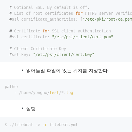
  #
 Optional SSL. By default is off.
  #
 List of root certificates 
for
 HTTPS server verific
  #
ssl.certificate_authorities: [
"/etc/pki/root/ca.pem
  #
 Certificate 
for
 SSL client authentication
  #
ssl.certificate: 
"/etc/pki/client/cert.pem"
  #
 Client Certificate Key
  #
ssl.key: 
"/etc/pki/client/cert.key"
읽어들일 파일이 있는 위치를 지정한다.
paths:

    - /home/yongho/
test
/*.
log
실행
$ ./filebeat -e -
c