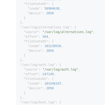
"FileStateOS"
: {

"inode"
: 
58984638
,

"device"
: 
2050
  }

"/var/log/alternatives.log"
: {

"source"
: 
"/var/log/alternatives.log"
,

"offset"
: 
564
,

"FileStateOS"
: {

"inode"
: 
183238936
,

"device"
: 
2050
  }

"/var/log/auth.log"
: {

"source"
: 
"/var/log/auth.log"
,

"offset"
: 
247149
,

"FileStateOS"
: {

"inode"
: 
183246197
,

"device"
: 
2050
  }

"/var/log/boot.log"
: {
