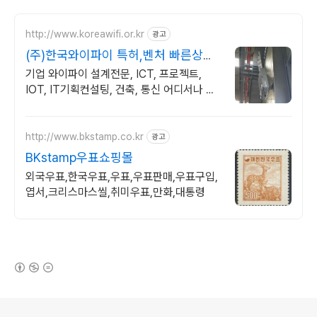
http://www.koreawifi.or.kr
광고
(주)한국와이파이 특허,벤처 빠른상담
가능
기업 와이파이 설계전문, ICT, 프로젝트,
IOT, IT기획컨설팅, 건축, 통신 어디서나 끊
김없이! 와이파이특허 보유, 다양한 시공경험
을 가진 전문성있는 기업
http://www.bkstamp.co.kr
광고
BKstamp우표쇼핑몰
외국우표,한국우표,우표,우표판매,우표구입,
엽서,크리스마스씰,취미우표,만화,대통령
(새창열림)
로그 정보