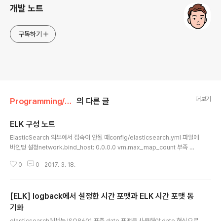
개발 노트
구독하기
더보기
Programming/검색엔진
의 다른 글
ELK 구성 노트
글 내용
ElasticSearch 외부에서 접속이 안될 때config/elasticsearch.yml 파일에
바인딩 설정network.bind_host: 0.0.0.0 vm.max_map_count 부족 오
류로그에 찍힌 오류메세지max virtual memory areas vm.max_map_co
0
0
2017. 3. 18.
unt [65530] is too low, increase to at least [262144] 설정되어 있는
vm.max_map_count 값 확인$ sysctl vm.max_map_countvm.max_
map_count 값 설정$ sysctl -w vm.max_map_count=262144conf
[ELK] logback에서 설정한 시간 포맷과 ELK 시간 포맷 동
파일로 설정$ vi /etc/sysctl.conf$ sysctl -pelasticsearch 홈페이지 참
고 logstash..
기화
글 내용
elasticsearch에서는 ISO8601 표준 date 포맷을 사용해야 date 형식으로