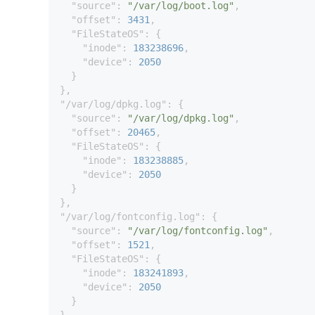
"source"
: 
"/var/log/boot.log"
,

"offset"
: 
3431
,

"FileStateOS"
: {

"inode"
: 
183238696
,

"device"
: 
2050
  }

"/var/log/dpkg.log"
: {

"source"
: 
"/var/log/dpkg.log"
,

"offset"
: 
20465
,

"FileStateOS"
: {

"inode"
: 
183238885
,

"device"
: 
2050
  }

"/var/log/fontconfig.log"
: {

"source"
: 
"/var/log/fontconfig.log"
,

"offset"
: 
1521
,

"FileStateOS"
: {

"inode"
: 
183241893
,

"device"
: 
2050
  }
