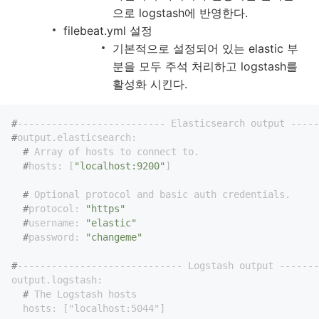
으로 logstash에 반영한다.
filebeat.yml 설정
기본적으로 설정되어 있는 elastic 부
분을 모두 주석 처리하고 logstash를
활성화 시킨다.
#
-------------------------- Elasticsearch output -----
#
output.elasticsearch:
  #
 Array of hosts to connect to.
  #
hosts: [
"localhost:9200"
]
  #
 Optional protocol and basic auth credentials.
  #
protocol: 
"https"
  #
username: 
"elastic"
  #
password: 
"changeme"
#
----------------------------- Logstash output -------
  #
 The Logstash hosts