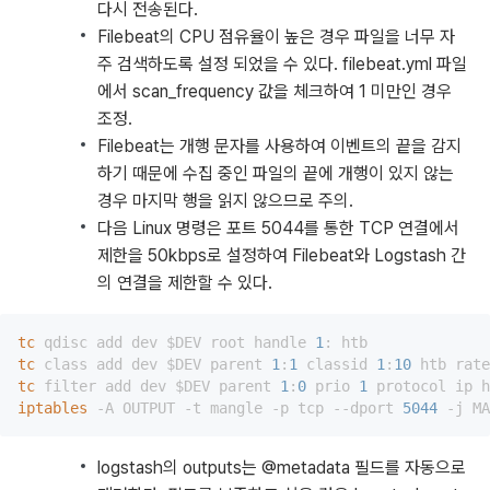
다시 전송된다.
Filebeat의 CPU 점유율이 높은 경우 파일을 너무 자
주 검색하도록 설정 되었을 수 있다. filebeat.yml 파일
에서 scan_frequency 값을 체크하여 1 미만인 경우
조정.
Filebeat는 개행 문자를 사용하여 이벤트의 끝을 감지
하기 때문에 수집 중인 파일의 끝에 개행이 있지 않는
경우 마지막 행을 읽지 않으므로 주의.
다음 Linux 명령은 포트 5044를 통한 TCP 연결에서
제한을 50kbps로 설정하여 Filebeat와 Logstash 간
의 연결을 제한할 수 있다.
tc
 qdisc add dev $DEV root handle 
1
tc
 class add dev $DEV parent 
1
:
1
 classid 
1
:
10
 htb rate
tc
 filter add dev $DEV parent 
1
:
0
 prio 
1
 protocol ip h
iptables
 -A OUTPUT -t mangle -p tcp --dport 
5044
 -j MA
logstash의 outputs는 @metadata 필드를 자동으로