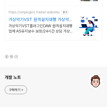
김없이! 와이파이특허 보유, 다양한 시공경험
을 가진 전문성있는 기업
https://vstplugins.framer.website/
광고
가상악기VST 원격설치대행 가상악기
플러그인 원격설치대행
가상악기VST플러그인DAW 원격설치대행
업체 AS유지보수 보장/24시간 상담 가상악
기VST플러그인DAW 원격설치대행 전문업
체/AS 유지보수 보장/24시간 상담
(새창열림)
로그 정보
개발 노트
구독하기