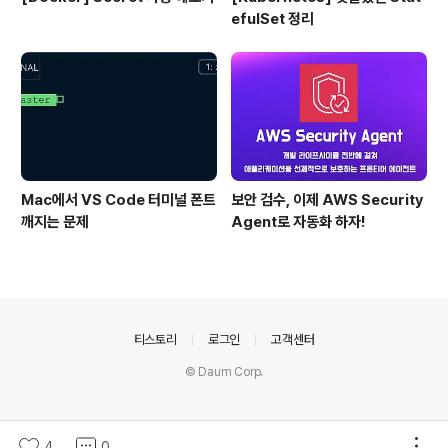
efulSet 정리
Mac에서 VS Code 터미널 폰트
보안 검수, 이제 AWS Security
깨지는 문제
Agent로 자동화 하자!
의안내
티스토리
로그인
고객센터
© Daum Corp.
4
0