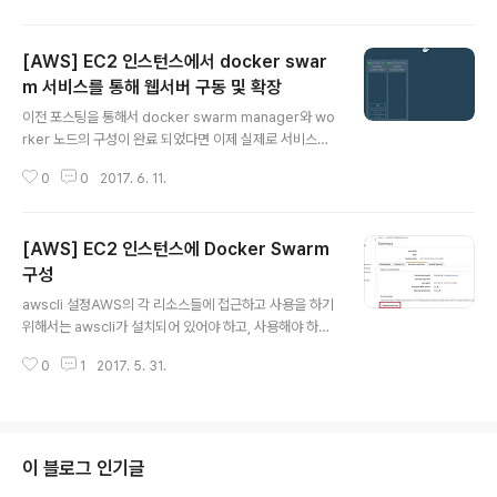
EC..
각 컨텐츠 기능을 수행 할 hive-webserver 라는 envir
onment가 존재할 수 있고, 채팅을 담당할 hive-chat 이
[AWS] EC2 인스턴스에서 docker swar
라는 또하나의 environment가 존재할 수 있다.위 그림에
서 파란색 테두리에 해당 하는 것이 하나의 Environment
m 서비스를 통해 웹서버 구동 및 확장
글 내용
이고 그 안에 ELB와 EC2 인스턴스, Auto Scaling Grou
이전 포스팅을 통해서 docker swarm manager와 wo
p등 다양한 서비들을 구성할 수가 있다. environment를
rker 노드의 구성이 완료 되었다면 이제 실제로 서비스를
생성할 때 default로 생성을 하게되면 저비용으로 구..
생성하여 각 노드들에 어떻게 컨테이너들이 구동되는지 살
0
0
2017. 6. 11.
펴볼 차례이다. 그리고나서 간단하게 서비스를 확장하고
서비스의 변경사항을 반영하는 것에 대해 알아보도록 한
다. visualizerdocker node ls명령과 docker servic
[AWS] EC2 인스턴스에 Docker Swarm
e ls 명령을 통해서 각 노드들과 서비스의 상태를 파악할
수 있지만 콘솔창에 출력되는 텍스트만으로는 보기가 불편
구성
글 내용
하기 때문에 visualizer를 통해 이를 시각화하여 볼 수 있
awscli 설정AWS의 각 리소스들에 접근하고 사용을 하기
도록 한다.visualizer 구동$ docker service create
위해서는 awscli가 설치되어 있어야 하고, 사용해야 하는
--name=viz --publish=5000:8080/tcp --constr
리소스들에 접근이 가능한 계정의 ACCESS_KEY와 SEC
aint=node.r..
0
1
2017. 5. 31.
RET_KEY가 필요하다. awscli 설치pip 설치$ sudo ap
t-get install python-pip python-dev build-essen
tialawscli 설치$ pip install --upgrade --user aws
cli aws 설정AWS 콘솔에서 ACCESS_KEY와 SECRET
_KEY 발급IAM > Users > 사용자 선택 > Security Cr
이 블로그 인기글
edentials 탭 > Create access key 해당 키의 SECR