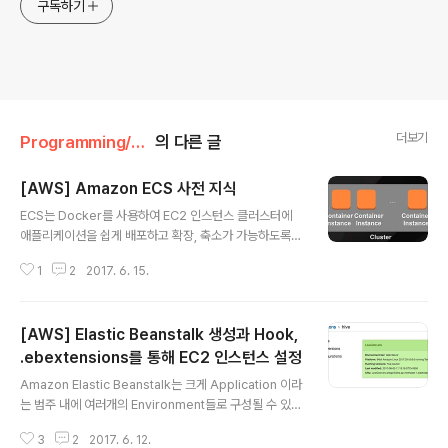
구독하기
더보기
Programming/AWS
의 다른 글
[AWS] Amazon ECS 사전 지식
글 내용
ECS는 Docker를 사용하여 EC2 인스턴스 클러스터에
애플리케이션을 쉽게 배포하고 확장, 축소가 가능하도록
해주는 서비스이다. 이를 위해 각 EC2 인스턴스에 Dock
1
2
2017. 6. 15.
er 컨테이너를 어떻게 구성하여 띄울 것인지에 대한 작업
정의를 해 놓고, 이 작업정의를 기반으로 클러스터에 어떻
게 실행하고 유지 관리할지에 대한 정의가 포함되어 있는
[AWS] Elastic Beanstalk 생성과 Hook,
서비스를 생성한다. 이 때 작업 정의에서 사용되는 Docke
r 컨테이너의 이미지는 ECR의 각 리포지터리를 사용한다.
.ebextensions를 통해 EC2 인스턴스 설정
글 내용
서비스에 대한 정의에 따라 ELB와 Auto Scaling이 구성
Amazon Elastic Beanstalk는 크게 Application 이라
되어 클러스터 내 EC2 인스턴스들이 확장되거나 축소될
는 범주 내에 여러개의 Environment들로 구성될 수 있
수 있다. 주요 구성 요소Container InstanceAmazon E
다. 현재 사내에서 개발하고 있는 서비스를 예로 들면 하이
CS 에이전트를 실행 중이며 클러스터에 등록된 Amazon
3
2
2017. 6. 12.
브라는 모바일 게임을 특정하는 hive Application 내에