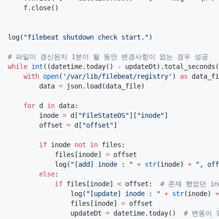
    f.close()

log(
"
filebeat shutdown check start.
"
)

#
 파일이 갱신된지 1분이 될 동안 변경사항이 없는 경우 성공
while
int
((datetime.today() 
-
 updateDt).total_seconds(
with
open
(
'
/var/lib/filebeat/registry
'
) 
as
 data_fi
        data 
=
 json.load(data_file)

for
 d 
in
 data:

        inode 
=
 d[
"
FileStateOS
"
][
"
inode
"
]

        offset 
=
 d[
"
offset
"
]

if
 inode 
not
in
 files:

            files[inode] 
=
 offset

            log(
"
[add] inode : 
"
+
str
(inode) 
+
"
, off
else
:

if
 files[inode] 
<
 offset:  
#
 존재 했었던 in
                log(
"
[update] inode : 
"
+
str
(inode) 
+
                files[inode] 
=
 offset

                updateDt 
=
 datetime.today()  
#
 변동이 