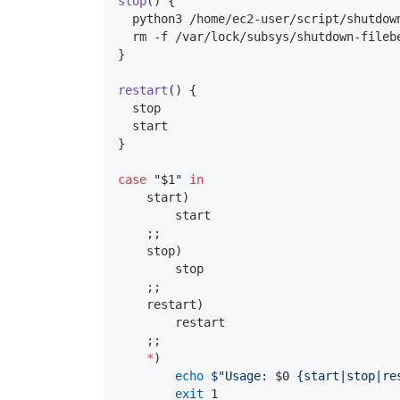
stop
() {

  python3 /home/ec2-user/script/shutdown
  rm -f /var/lock/subsys/shutdown-filebe
}

restart
() {

  stop

  start

}

case
"
$1
"
in
    start)

        start

    ;;

    stop)

        stop

    ;;

    restart)

        restart

    ;;

*
)

echo
$"
Usage: 
$0
 {start|stop|re
exit