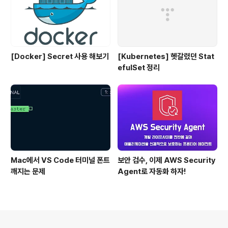
[Docker] Secret 사용 해보기
[Kubernetes] 헷갈렸던 Stat
efulSet 정리
Mac에서 VS Code 터미널 폰트
보안 검수, 이제 AWS Security
깨지는 문제
Agent로 자동화 하자!
의안내