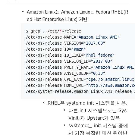
Amazon Linux는 Amazon Linux는 Fedora RHEL(R
ed Hat Enterprise Linux) 기반
$ grep 
.
 /etc/
*
-release

/etc/os-release:NAME=
"
Amazon Linux AMI
"
/etc/os-release:VERSION=
"
2017.03
"
/etc/os-release:ID=
"
amzn
"
/etc/os-release:ID_LIKE=
"
rhel fedora
"
/etc/os-release:VERSION_ID=
"
2017.03
"
/etc/os-release:PRETTY_NAME=
"
Amazon Linux AMI
/etc/os-release:ANSI_COLOR=
"
0;33
"
/etc/os-release:CPE_NAME=
"
cpe:/o:amazon:linux
/etc/os-release:HOME_URL=
"
http://aws.amazon.c
/etc/system-release:Amazon Linux AMI release 
RHEL은 systemd init 시스템을 사용.
다른 init 시스템으로는 Sys
Vinit 과 Upstart가 있음
systemd는 init 시스템 중에
서 가장 복잡한 대신 뛰어난