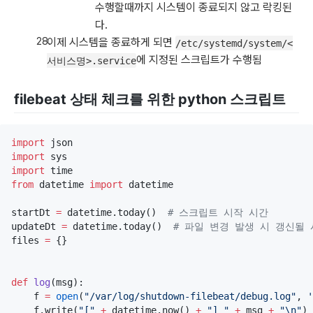
수행할때까지 시스템이 종료되지 않고 락킹된
다.
이제 시스템을 종료하게 되면
/etc/systemd/system/<
에 지정된 스크립트가 수행됨
서비스명>.service
filebeat 상태 체크를 위한 python 스크립트
import
import
import
from
 datetime 
import
 datetime

startDt 
=
 datetime.today()  
#
 스크립트 시작 시간
updateDt 
=
 datetime.today()  
#
 파일 변경 발생 시 갱신될 
files 
=
 {}

def
log
(
msg
):

    f 
=
open
(
"
/var/log/shutdown-filebeat/debug.log
"
, 
'
    f.write(
"
[
"
+
 datetime.now() 
+
"
] 
"
+
 msg 
+
"
\n
"
)
