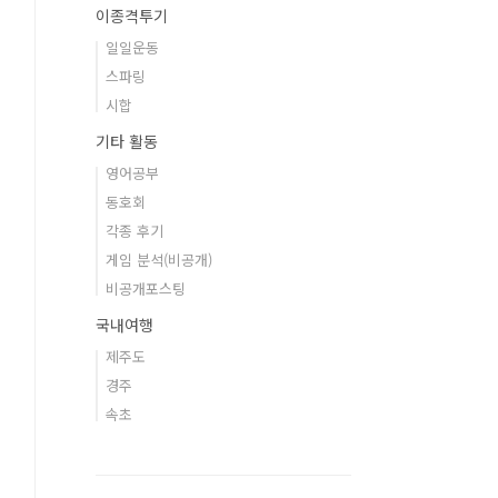
이종격투기
일일운동
스파링
시합
기타 활동
영어공부
동호회
각종 후기
게임 분석(비공개)
비공개포스팅
국내여행
제주도
경주
속초