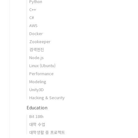
Python
C++
C#
AWS
Docker
Zookeeper
검색엔진
Node.js
Linux (Ubuntu)
Performance
Modeling
Unity3D
Hacking & Security
Education
Bit 18th
대학 수업
대학생활 중 프로젝트