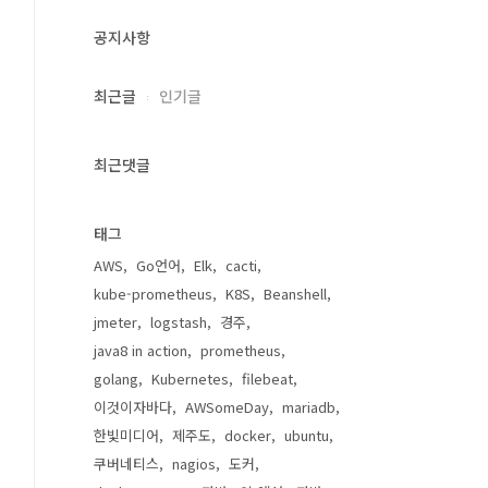
공지사항
최근글
인기글
최근댓글
태그
AWS
Go언어
Elk
cacti
kube-prometheus
K8S
Beanshell
jmeter
logstash
경주
java8 in action
prometheus
golang
Kubernetes
filebeat
이것이자바다
AWSomeDay
mariadb
한빛미디어
제주도
docker
ubuntu
쿠버네티스
nagios
도커