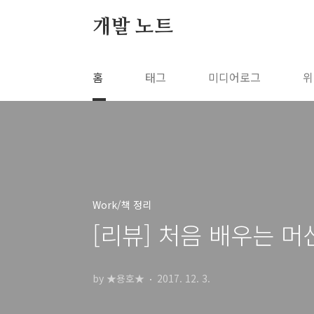
본문 바로가기
개발 노트
홈
태그
미디어로그
위
Work/책 정리
[리뷰] 처음 배우는 
by ★용호★
2017. 12. 3.