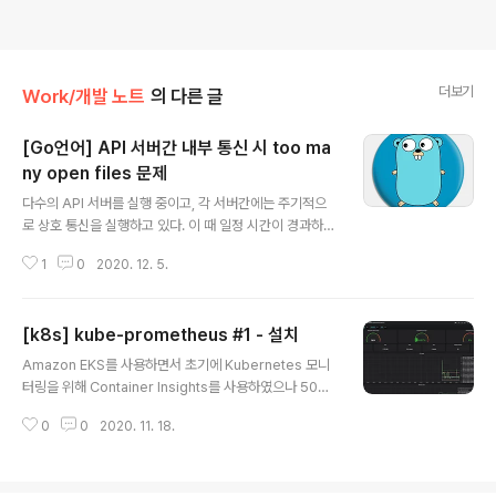
더보기
Work/개발 노트
의 다른 글
[Go언어] API 서버간 내부 통신 시 too ma
ny open files 문제
글 내용
다수의 API 서버를 실행 중이고, 각 서버간에는 주기적으
로 상호 통신을 실행하고 있다. 이 때 일정 시간이 경과하면
아래와 같은 오류가 발생하면서 먹통이 되는 현상이 발생
1
0
2020. 12. 5.
하였다. dial tcp: lookup 127.0.0.1: too many open f
iles 먼저 메시지 내용 처럼 현재 얼마만큼의 파일이 Ope
n 되었는지 확인해보기 위해 아래와 같이 lsof 명령을 사용
[k8s] kube-prometheus #1 - 설치
하였다. lsof | wc -l 문제가 발생한 대상 API 서버에서 to
글 내용
o many open files 발생 시 file open 수는 17141개
Amazon EKS를 사용하면서 초기에 Kubernetes 모니
였는데 재시작 후 6994로 감소하였다. 이로 인해 프로세
터링을 위해 Container Insights를 사용하였으나 500
스 실행 후 문제가 발생한 시점까지 대략 10147개의 file
개 이상의 Custom Metric이 CloudWatch에 추가되면
open이 추가된 것으로 추정되는 상황이다. (다른 프로세
0
0
2020. 11. 18.
서 많은 비용이 발생하게 되었다. 비용 절감을 위해 Conta
스로 ..
iner Insights에서 현재는 Prometheus로 변경을 진행
하였고, Prometheus를 간단하게 설치 할 수 있는 Core