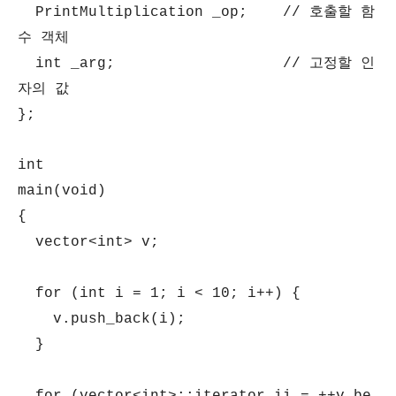
PrintMultiplication _op; // 호출할 함
수 객체
int _arg; // 고정할 인
자의 값
};
int
main(void)
{
vector<int> v;
for (int i = 1; i < 10; i++) {
v.push_back(i);
}