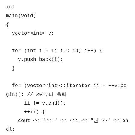
int
main(void)
{
vector<int> v;
for (int i = 1; i < 10; i++) {
v.push_back(i);
}
for (vector<int>::iterator ii = ++v.be
gin(); // 2단부터 출력
ii != v.end();
++ii) {
cout << "<< " << *ii << "단 >>" << en
dl;