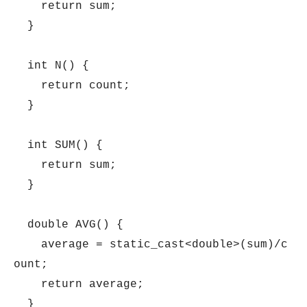
return sum;
}
int N() {
return count;
}
int SUM() {
return sum;
}
double AVG() {
average = static_cast<double>(sum)/c
ount;
return average;
}