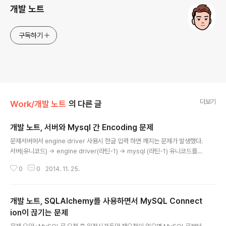
개발 노트
구독하기
더보기
Work/개발 노트
의 다른 글
개발 노트, 서버와 Mysql 간 Encoding 문제
글 내용
문제서버에서 engine driver 사용시 한글 입력 하면 깨지는 문제가 발생했다.
서버(유니코드) -> engine driver(라틴-1) -> mysql (라틴-1) 유니코드를
라틴-1 코드로 변환하려다보니 한글이 깨지게 되었다.해결MySQL의 Charac
0
0
2014. 11. 25.
terSet을 변경한다.my.cnf 파일 수정한다.character-set-encoding=utf
8 추가 및 수정서버쪽 engine의 Connect String에 characterset을 utf8
로 셋팅하도록 한다. mysql://id:password@192.168.x.x/database?ch
개발 노트, SQLAlchemy를 사용하면서 MySQL Connect
arset=utf8 Tipmysql 서버가 라틴-1으로 되어 있더라도 engine에서 인코
딩을 변환하는 작업만 하지 않는 다면 한글이 깨지진 않는다. (mys..
ion이 끊기는 문제
글 내용