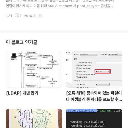
문제 요약 : MySQL로 요청 후 일정시간동안 재요청이 없으면 MySQL로부터
연결이 끊기게 되고 이를 위해 SQLAlchemy에서 pool_recycle 옵션을 사
용하여 해결 MySQL 로의 요청이 있을 경우 연결을 위한 프로세스가 생성되고
1
1
2014. 11. 20.
다시 요청을 하기 전까지 sleep 상태로 세션이 유지된다. 이 때 wait_timeout
에 지정된 시간 동안 재요청이 없을 경우 MySQL에서 해당 세션의 연결을 끊어
버린다. ▶ 연결 상태 확인 (show processlist)MariaDB [db]> show pro
cesslist; Current database: db +-----+--------------+----------
------------+--------------+---------+------+---..
이 블로그 인기글
[LDAP] 개념 잡기
[오류 해결] 종속되어 있는 파일이
나 어셈블리 중 하나를 로드할 수
없습니다