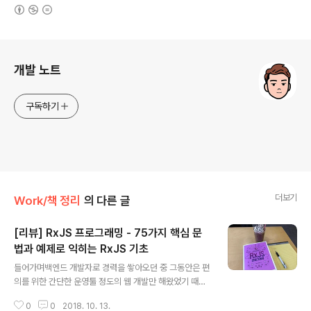
(새창열림)
로그 정보
개발 노트
구독하기
더보기
Work/책 정리
의 다른 글
[리뷰] RxJS 프로그래밍 - 75가지 핵심 문
법과 예제로 익히는 RxJS 기초
글 내용
들어가며백엔드 개발자로 경력을 쌓아오던 중 그동안은 편
의를 위한 간단한 운영툴 정도의 웹 개발만 해왔었기 때문
에 jquery 외에는 다른 라이브러리들은 크게 고려하지 않
0
0
2018. 10. 13.
고 개발을 진행해왔었다. 하지만 최근들어서는 서비스를