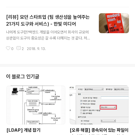
제공하기 위한 웹 개발을 하다보니 점차 기능도 많아지고
난이도 높은 개발들이 증가되고 있어서 프론트엔드 개발이
[리뷰] 모던 스타트업 (팀 생산성을 높여주는
내 발목을 잡게 되었다. 자바스크립트에 대한 기본이 부족
하고, 라이브러리 사용 경험 또한 적어서 공부의 필요성을
21가지 도구와 서비스) - 한빛 미디어
글 내용
느끼고 강의도 다니며 자바스크립트 학습에 지속적으로 시
나에게 도구란?백엔드 개발을 이어오면서 회사의 규모에
간을 들이게 되었다.프론트엔드 개발 중에 가장 고민되고
상관없이 도구의 중요성은 갈 수록 더해지는 것 같다. 처음
어려웠던 부분이 ajax를 사용하여 백엔드 서버와 데이터를
백엔드 개발자로 일하면서는 개발에 필요한 IDE 외에는 별
주고 받을 때 이 부분을 어떻게 하면 일관되게 처리하고, 버
0
2
2018. 9. 13.
다른 도구를 사용하지 않았었다. 그게 불과 7년 전인데 그
그가 발생하지 않도록 빈틈없이 처리를 할..
간 정말 많은 도구들이 생겨나고 접해보게 되었다. 그 과정
에서 잘 만들어져있는 도구들을 굳이 직접 만들 필요가 없
다는 것을 느끼게 되었고 많은 사람들이 개발에 참여한 오
픈소스나 상용 프로그램들이 나 또는 팀에서 직접 만드는
이 블로그 인기글
것보다 안정적이고 퀄리티가 더 좋다고 생각한다. 그래서
현재 나는 지금 나에게 적합한, 그리고 트렌드에 맞는 도구
들을 찾으려고 애쓰고 있다. 책의 공감 포인트이런 면에서
이 책 모던 스타트업은 굉장히 큰 도움이 되었다. 책이 두껍
지는 않은 만큼 최근 많이 사용되..
[LDAP] 개념 잡기
[오류 해결] 종속되어 있는 파일이