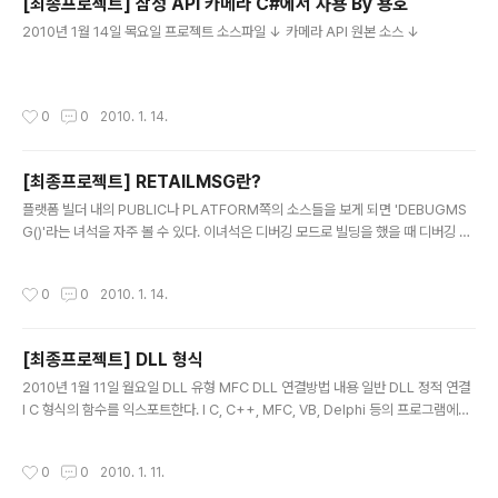
[최종프로젝트] 삼성 API 카메라 C#에서 사용 By 용호
는 현상 예외처리 - 리스트 박스 사용 2010년 1월 28일
글 내용
목요일 PM 3:00 - 모바일에서 사용자가 등록한 건물정보
2010년 1월 14일 목요일 프로젝트 소스파일 ↓ 카메라 API 원본 소스 ↓
업로드 구현 성공 - 모바일 DB에 건물정보를 등록할때 G
PS를 수신하지 못했을 경우에는 저장되지 않도록 처리해
야함 - 모바일에서 전송받은 xml파일 서버에서 해당 i..
작성시간
0
0
2010. 1. 14.
[최종프로젝트] RETAILMSG란?
글 내용
플랫폼 빌더 내의 PUBLIC나 PLATFORM쪽의 소스들을 보게 되면 'DEBUGMS
G()'라는 녀석을 자주 볼 수 있다. 이녀석은 디버깅 모드로 빌딩을 했을 때 디버깅 메
시지를 볼 수 있도록 해주는 녀석이다. 하지만.. 디버깅 모드로 빌드를 하게되면.. 용
량도 엄청(?)커지게 되고.. 느리지고.. 뭐 그래서 잘 하지 않을 것이다. 그렇다면.. 릴
작성시간
0
0
2010. 1. 14.
리즈 모드로 빌드를 해서 디버깅 메시지를 어떻게 확인을 할 수 있을까? -_- 그래서
'RETAILMSG()'라는 녀석이 존재한다. 'RETAILMSG()'라는 녀석은 릴리즈 모드
로 빌드를 했을 때 디버깅 모드의 'DEBUGMSG()'와 마찬가지로 디버깅 메시지를
[최종프로젝트] DLL 형식
볼 수 있도록 해주는 녀석이다. RETAILMSG()의 문법은 다음과 같다. RETAILMS
글 내용
G( ..
2010년 1월 11일 월요일 DLL 유형 MFC DLL 연결방법 내용 일반 DLL 정적 연결
l C 형식의 함수를 익스포트한다. l C, C++, MFC, VB, Delphi 등의 프로그램에서
사용이 가능 l 사용 매크로 : _USRDLL 공유 연결 l C 형식의 함수를 익스포트한다. l
C, C++, MFC, VB, Delphi 등의 프로그램에서 사용이 가능 l MFC 관련 DLL을 공
작성시간
0
0
2010. 1. 11.
유하기 때문에 정적에 비해 dll 크기가 작지만, dll 배포시 자신의 dll 과 관련 MFC