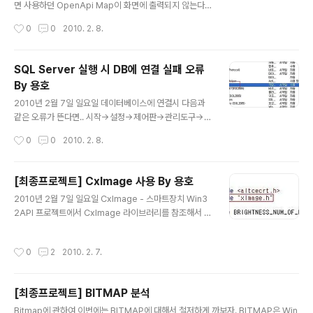
t ubcon = new ArrayList(); com.Com..
면 사용하던 OpenApi Map이 화면에 출력되지 않는다.
이유는 이전의 주소에 맞게 지도키가 발급되었기 때문에
작성시간
0
0
2010. 2. 8.
주소가 바뀌면서 기존의 지도키를 사용할 수 없기 때문이
다. 텍스트박스에 변경된 주소를 입력하고 지도key추가
버튼을 누르면 위의 목록에 새로운 지도키가 생성된다. 새
SQL Server 실행 시 DB에 연결 실패 오류
로 생성된 키를 사용해서 웹사이트의 OpenApiMap부분
By 용호
을 수정하면 다시 네이버 맵이 출력된다.
글 내용
2010년 2월 7일 일요일 데이터베이스에 연결시 다음과
같은 오류가 뜬다면.. 시작→설정→제어판→관리도구→서
비스에 들어가서 "SQL Server Agent (SQL2005)"가
작성시간
0
0
2010. 2. 8.
"시작됨"으로 되어있는지를 확인한다. 시작됨으로 설정 되
어 있지 않다면 서비스를 시작시킨다. SQL Server와 SQ
L Server Agent가 시작됨으로 변경된다. 변경 후 다시
[최종프로젝트] CxImage 사용 By 용호
테스트 해본다.
글 내용
2010년 2월 7일 일요일 CxImage - 스마트장치 Win3
2API 프로젝트에서 CxImage 라이브러리를 참조해서 영
상처리 - 엣지추출해서 화면에 띄우기 성공 - CxImage
함수중 CreateFromArray함수를 이용해서 이미지 데이
작성시간
0
2
2010. 2. 7.
터를 읽어들임 - CreateFromArray(BYTE *pArray,
DWORD, dwWidth, DWORD dwHeight, DWORD d
wBitsperpixel, DWORD dwBytesperline, bool bF
[최종프로젝트] BITMAP 분석
lipImage) pArray : 이미지 데이터 dwWidth : 가로 dw
글 내용
Height : 세로 → 실제 테스트 해보니 가로, 세로 순서를
Bitmap에 관하여 이번에는 BITMAP에 대해서 철저하게 까보자. BITMAP은 Win