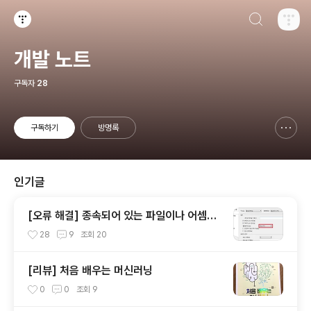
검색하기
티스토리
개발 노트
구독자
28
구독하기
방명록
신고하기 레이어
열기
인기글
[오류 해결] 종속되어 있는 파일이나 어셈블
리 중 하나를 로드할 수 없습니다
28
9
조회
20
[리뷰] 처음 배우는 머신러닝
0
0
조회
9