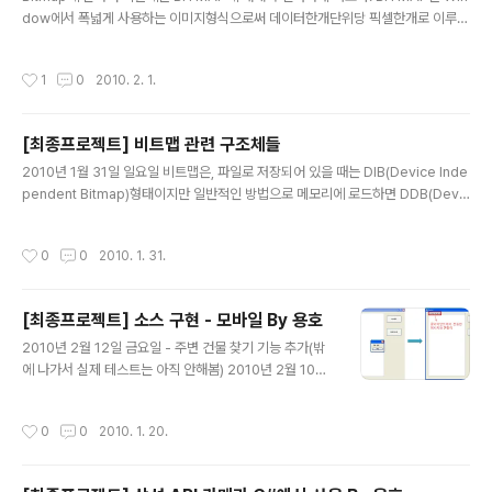
반대로 해야 정상적으로 출력됨 dwBitsperpixel : 한픽
dow에서 폭넓게 사용하는 이미지형식으로써 데이터한개단위당 픽셀한개로 이루어
셀당 비트수 dwBytesperline : ..
진 간단한(과연 간단할까?) 이미지형식이다. Table of Contents 1. DDB와 DIB
2. DIB BITMAP의 구조체 1. BITMAPFILEHEADER , BITMAPINFOHEADER,
작성시간
1
0
2010. 2. 1.
RGBQUAD 2. BITMAPINFO 3. Bit 수에 따른 BITMAP Type 정리 1. DDB와
DIB DDB : Device Dependent Bitmap (장치 종속적인 비트맵) DIB : Device
Independent Bitmap (장치에 비종속적인 비트맵) DDB는 윈도우 3.0이전버전
[최종프로젝트] 비트맵 관련 구조체들
부터 사용되온 비트맵의 방식인데 이미지의..
글 내용
2010년 1월 31일 일요일 비트맵은, 파일로 저장되어 있을 때는 DIB(Device Inde
pendent Bitmap)형태이지만 일반적인 방법으로 메모리에 로드하면 DDB(Devic
e Dependent Bitmap)으로 변합니다. DDB는 GetPixel(), PutPixel() 등의 함
수를 이용해 픽셀 데이터를 취급할 수 있지만, 처리속도도 낮고, 배열 처럼 취급하기
작성시간
0
0
2010. 1. 31.
가 어려워 코딩 자체도 그리 명쾌하지가 않습니다. 질문과 같은 목적으로 사용하시려
면 파일과 유사한 DIB 형태로 로드하시는 게 좋은데, 이렇게 하면 처리속도도 높고
배열 처럼 취급할 수가 있어 코드가 명쾌하게 됩니다. 비트맵 파일을 DIB로 로드할
[최종프로젝트] 소스 구현 - 모바일 By 용호
때는, 시스템 내부적으로 사용하는 DIBSECTION 구조체를 활용하며, DIB, DDB
글 내용
에..
2010년 2월 12일 금요일 - 주변 건물 찾기 기능 추가(밖
에 나가서 실제 테스트는 아직 안해봄) 2010년 2월 10일
수요일 - UI 수정 2010년 2월 3일 수요일 - 맵데이터 폼
에 맞게 수정 - 업데이트 업로드 부분 폼 닫을때 소켓 정상
작성시간
0
0
2010. 1. 20.
종료 되도록 수정해야함 - 전체적으로 자연스럽게 연결되
도록 메뉴와 폼 연결 수정 2010년 2월 1일 월요일 - 업로
드, 업데이트 폼의 소켓관련된 버튼 여러번 누를경우 터지