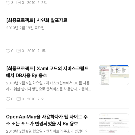
작성시간
3
0
2010. 2. 23.
[최종프로젝트] 시연회 발표자료
글 내용
2010년 2월 18일 목요일
작성시간
0
0
2010. 2. 15.
[최종프로젝트] Xaml 코드의 자바스크립트
에서 DB사용 By 용호
글 내용
2010년 2월 9일 화요일 - 자바스크립트에서 DB를 사용
하기 위한 한가지 방법으로 웹서비스를 사용한다. - 웹서비
스 소스에서 다음과 같은 형식으로 작성한다. [WebMeth
작성시간
0
0
2010. 2. 9.
od] public ArrayList GetInfoByUser() { string co
nstr = @"Data Source=용호?\SQL2005;Initial Cat
alog=S_MAPDB;Integrated Security=True" SqlC
OpenApiMap을 사용하다가 웹 사이트 주
onnection con = new SqlConnection(constr); Sql
소 또는 포트가 변경되었을 시 By 용호
Command com = new SqlCommand(); com.Con
글 내용
nection = con; com.Connection.Open(); ArrayLis
2010년 2월 8일 월요일 - 웹사이트의 주소가 변경이 되