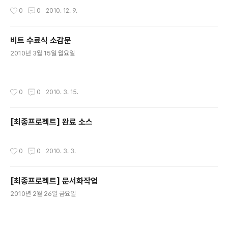
준 라이브러리에는 find_i..
먹었습니다. 왜냐구요 ? 그건 다음 글을 읽으면서 한 번 느껴보시죠. 그럼 제일 먼저
작성시간
0
0
2010. 12. 9.
함수 객체가 무엇인지 알아 보죠. 이 글을 읽으시는 독자 대부분이 함수 객체가 무엇
인지를 대강 아실듯 하지만... 그래도 기본을 다시 짚어 본다는 의미에서 설명해 보도
록 하겠습니다. '함수 객체란 무엇인가 ?' 그 이름에서 뜻을 유추해 본다면 함수처럼
비트 수료식 소감문
작동하는 객체다라고 말씀드릴 수 있겠네요. 그럼 일단은 객체라고 했으니, class 나
글 내용
struct 로 정의를 해야하는..
2010년 3월 15일 월요일
작성시간
0
0
2010. 3. 15.
[최종프로젝트] 완료 소스
작성시간
0
0
2010. 3. 3.
[최종프로젝트] 문서화작업
글 내용
2010년 2월 26일 금요일