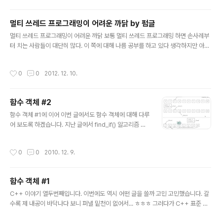
해서 알아봅시다. 단일 프로세싱에서 다음과 같은 두 코드가 있다고 하죠. 코드1 int t
emp[1000][1000]; for( int i = 0; i < 1000; ++i ) { for( int j = 0; j < 1000;
멀티 쓰레드 프로그래밍이 어려운 까닭 by 펌글
++j ) { temp[ i ][ j ] = i * j; // 인덱싱 i, j..
글 내용
멀티 쓰레드 프로그래밍이 어려운 까닭 보통 멀티 쓰레드 프로그래밍 하면 손사레부
터 치는 사람들이 대단히 많다. 이 쪽에 대해 나름 공부를 하고 있다 생각하지만 아직
까지 버그가 없으면서 높은 병렬성을 가진, 어느 정도 이상 규모를 가진 프로그램을
일반적인 순차적 프로그래밍을 짜듯 쉽게 만들 자신은 없다. 팀 스위니 같은 천재조
작성시간
0
0
2012. 12. 10.
차도 멀티 쓰레드 프로그래밍은 쉽지 않다고 고백하는 것을 보면 현재 주된 개발 방
식 어딘가에 동시성과 맞지 않는 근본적인 한계가 존재한다는 추측을 하게 된다. 멀
티 쓰레드 프로그래밍이 어려운 까닭을 파고 들어가면 현재 가장 주류를 이루고 있고
함수 객체 #2
또 성공적으로 적용 중인 구조적 프로그래밍이라는 개념 자체가 동시성 프로그래밍
글 내용
에 적합하지 않다는 점에 그 근본적인 원인이 있음을 알게 된다. 이..
함수 객체 #1에 이어 이번 글에서도 함수 객체에 대해 다루
어 보도록 하겠습니다. 지난 글에서 find_if() 알고리즘 사
용예를 보여드렸던 것 기억하시나요 ? 사실 제가 지금까지
C++ 이야기를 써오면서 C++ 표준 라이브러리의 알고리
작성시간
0
0
2010. 12. 9.
즘에 대해서는 자세하게 설명한 적이 없는데, 불쑥 find_if
() 사용예를 보여준다는 게 조금 고민되긴 했지만, 그냥 이
번 글을 풀어가기 쉽게 하려고 사용예를 보여드렸습니다.
함수 객체 #1
그런데 마침 Alones님이 std::find_if 사용해보기 라는
글 내용
좋은 글을 알려 주셨습니다. find_if(beg, end, conditio
C++ 이야기 열두번째입니다. 이번에도 역시 어떤 글을 쓸까 고민 고민했습니다. 갈
n) 알고리즘은 [beg, end) 범위내에서 condition에 맞
수록 제 내공이 바닥나다 보니 퍼낼 밑천이 없어서... ㅎㅎㅎ 그러다가 C++ 표준 함
는 첫번째 원소를 찾아주는 일을 해 줍니다. 사실 C++ 표
수 객체부터 시작해서 Boost 에 포함되어 있는 lambda 템플릿을 소개하기로 맘을