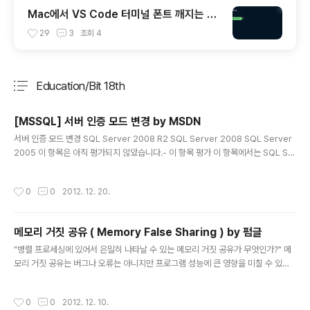
Mac에서 VS Code 터미널 폰트 깨지는 문
제
29
3
조회
4
Education/Bit 18th
분류 전체보기
주요 글 목록
[MSSQL] 서버 인증 모드 변경 by MSDN
글 내용
서버 인증 모드 변경 SQL Server 2008 R2 SQL Server 2008 SQL Server
2005 이 항목은 아직 평가되지 않았습니다.- 이 항목 평가 이 항목에서는 SQL Se
rver Management Studio 또는 Transact-SQL을 사용하여 SQL Server 20
12에서 서버 인증 모드를 변경하는 방법에 대해 설명합니다.설치하는 동안 SQL Se
작성시간
0
0
2012. 12. 20.
rver 데이터베이스 엔진은 Windows 인증 모드 또는 SQL Server 및 Windows
인증 모드로 설정됩니다.설치 후 언제든지 인증 모드를 변경할 수 있습니다. 설치 중
에 Windows 인증 모드를 선택하면 sa 로그인이 해제되며 설치 프로그램에서 암호
메모리 거짓 공유 ( Memory False Sharing ) by 펌글
를 할당합니다.나중에 인증 모드를 SQL Server 및 Windows..
글 내용
"병렬 프로세싱에 있어서 은밀히 나타날 수 있는 메모리 거짓 공유가 무엇인가?" 메
모리 거짓 공유는 버그나 오류는 아니지만 프로그램 성능에 큰 영향을 미칠 수 있는
문제입니다. 따라서 똑같은 기능의 프로그램을 작성하더라도 메모리 거짓 공유를 어
느 정도 고려한 것과 그렇지 않은 것은 프로그램의 질에 큰 차이가 나타날 수 있습니
작성시간
0
0
2012. 12. 10.
다. 일종의 최적화와 동일한 테마일 수도 있겠네요. 일단 먼저 간단히 캐시라인에 대