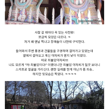
사찰 갈 때마다 꼭 있는 사천왕!
쪼금씩 모양은 다르다. ㅋ
저거 왜 맨날 찍냐고 정예솔이 나한테 구박한다.
들어와서 주변 풍경과 건물들을 구경하며 걸어가고 있었는데
앞에서 걸어오고 계신 아저씨가 웬지 낯이 익었다.
바로 최불암아저씨!!!!
나도 모르게 "어! 최불암이다!" 이랬더니만 최불암 아저씨가 힐끗 보더니
스카프로 얼굴을 가리신다. 괜한 실례를 한게 아닌가 좀 죄송..
하지만 뒷모습은 찍었다. ㅋㅋㅋㅋ