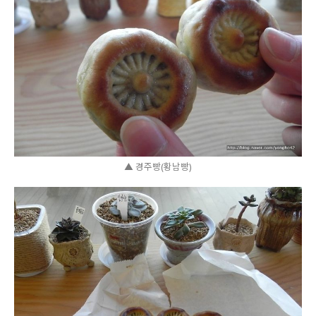
▲ 경주빵(황남빵)