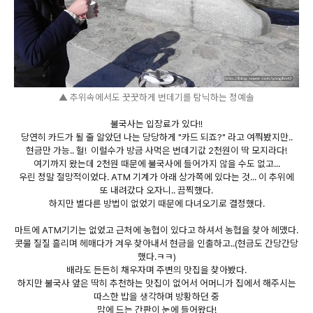
▲ 추위속에서도 꿋꿋하게 번데기를 탐닉하는 정예솔
불국사는 입장료가 있다!!
당연히 카드가 될 줄 알았던 나는 당당하게 "카드 되죠?" 라고 여쭤봤지만..
현금만 가능.. 헐! 이럴수가 방금 사먹은 번데기값 2천원이 딱 모지라다!
여기까지 왔는데 2천원 때문에 불국사에 들어가지 않을 수도 없고...
우린 정말 절망적이었다. ATM 기계가 아래 상가쪽에 있다는 것... 이 추위에
또 내려갔다 오자니.. 끔찍했다.
하지만 별다른 방법이 없었기 때문에 다녀오기로 결정했다.
마트에 ATM기기는 없었고 근처에 농협이 있다고 하셔서 농협을 찾아 헤맸다.
콧물 질질 흘리며 헤매다가 겨우 찾아내서 현금을 인출하고..(현금도 간당간당
했다.ㅋㅋ)
배라도 든든히 채우자며 주변의 맛집을 찾아봤다.
하지만 불국사 앞은 딱히 추천하는 맛집이 없어서 어머니가 집에서 해주시는
따스한 밥을 생각하며 방황하던 중
맘에 드는 간판이 눈에 들어왔다!