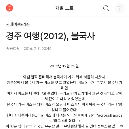
검색하기
개발 노트
티스토리
국내여행/경주
경주 여행(2012), 불국사
★용호★
2016. 7. 3. 03:40
2012년 12월 23일
아침 일찍 준비해서 불국사에 가기 위해 서둘러 나왔다.
정류장에서 불국사 가는 버스를 찾고 있었는데 어느 외국인 부부가 불국사 가
려면
여기서 버스를 타야하냐고 물었다. 우리도 긴가민가해서 그런 것 같다고 말해
서 같이 기다리고 있었는데
불국사 가는 버스은 11번 버스가 오길래 버스기사 아저씨께 불국사 가는 방향
맞냐고 물어봤다.
헌데 반대쪽이라는..ㅠㅠ 버스에 타려는 외국인들에게 급히 "across!! acros
s!!"라고 소리쳤다. ㅋ
이 짧은 영어 ㅠㅠ 외국인 부부랑 같이 무단횡단해서 길 건너 정류소로 갔다 ㅋ