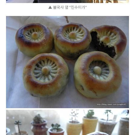
▲ 불국사 앞 "진수미가"