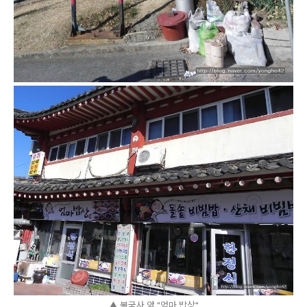
▲ 불국사 앞 "엄마 밥상"