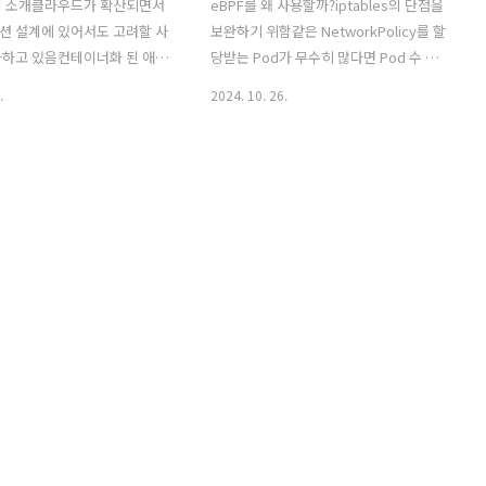
시 소개클라우드가 확산되면서
eBPF를 왜 사용할까?iptables의 단점을
션 설계에 있어서도 고려할 사
보완하기 위함같은 NetworkPolicy를 할
화하고 있음컨테이너화 된 애플
당받는 Pod가 무수히 많다면 Pod 수 만
은 언제든 삭제되고 재생성될
큼 iptables rule에 해당
.
2024. 10. 26.
트워크는 신뢰할 수 없으므로
NetworkPolicy가 반영되기 때문에 개수
 분산된 시스템을 구축할 때는
가 많아지고, 결과적으로 성능 저하로 이
대해 재시도, 타임아웃, 서킷
어짐contrack 테이블의 지속적으로 유지
 같은 네트워크 복원력이나 관
관리해야함iptables의 규칙에 일치할 때
애플리케이션 계층은 보안 등
까지 모든 규칙을 평가하기 때문에 비효
함네트워킹, 보안, 메트릭 수
율적임iptables는 iptables는 규칙을 변
리케이션 구현에 있어서 필수이
경할 때 개별 규칙만을 수정하는 것이 아
화 요소는 아님중요한 자원인
니라, 전체 규칙 세트를 한 번에 교체하기
 네트워크 단의 설계와 구현에
때문에 incremental update가 불가능
 투자하는 것보다는 더 가치
함결과적으로 iptables를 사용하면 클러
 업무를 수행할 수 있도록 해
스터 규모가 커지면 커질 수록 성능 저하
 메시는 이런 공통 관심사를
가 발생함eBPF는 iptables에서 kernel
션 대신 프로세스 외부에서 투
space와 ..
으로 구현하기 위함네트워킹,
 수집과 같..