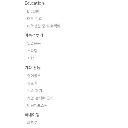
Education
Bit 18th
대학 수업
대학생활 중 프로젝트
이종격투기
일일운동
스파링
시합
기타 활동
영어공부
동호회
각종 후기
게임 분석(비공개)
비공개포스팅
국내여행
제주도