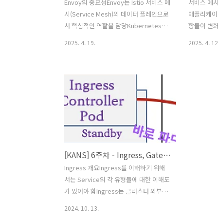
Envoy의 중요성Envoy는 Istio 서비스 메
서비스 메
시(Service Mesh)의 데이터 플레인으로
애플리케이
서 핵심적인 역할을 담당Kubernetes가
항들이 변
컨테이너 오케스트레이션 플랫폼이듯이,
리케이션들
2025. 4. 19.
2025. 4. 12
Istio 서비스 메시를 제대로 이해하고 운
수 있음네
영하기 위해서는 Envoy에 대한 깊은 이
더 크고 더
해가 필수적Istio가 제공하는 다양한 기능
네트워크에 
(트래픽 라우팅, TLS 터미네이션 등)은 모
브레이커와
두 Envoy의 기능을 기반으로 함Istio 컨
찰가능성, 
트롤 플레인은 단지 Envoy의 설정을 관
을 신경써야
리하는 역할만 수행하며, 실제 모든 프록
집은 애플
시 기능은 Envoy가 담당Envoy 프록시
지만 차별
소개와 핵심 원칙Envoy 프록시 배경
개발자들이
[KANS] 6주차 - Ingress, Gateway API
2016년 9월에 오픈 소스로 공개
많은 시간을
CNCF(Cloud Native Computing
있는 본연의
Ingress 개요Ingress를 이해하기 위해
Foundation)에 빠르게 합류C++로 작성
야함서비스
서는 Service의 각 유형들에 대한 이해도
되어 높은 성능 제공높..
애플리케이
가 있어야 함Ingress는 클러스터 외부에
명한 방식
서 클러스터 내부 서비스로 트래픽을 전
2024. 10. 13.
보안, 메트릭
달할 수 있도록 제공하고, Service와 달