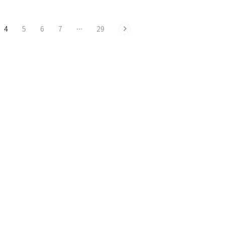
4
5
6
7
···
29