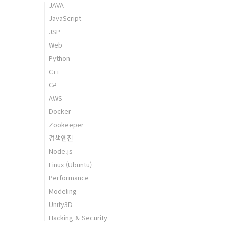
JAVA
JavaScript
JSP
Web
Python
C++
C#
AWS
Docker
Zookeeper
검색엔진
Node.js
Linux (Ubuntu)
Performance
Modeling
Unity3D
Hacking & Security