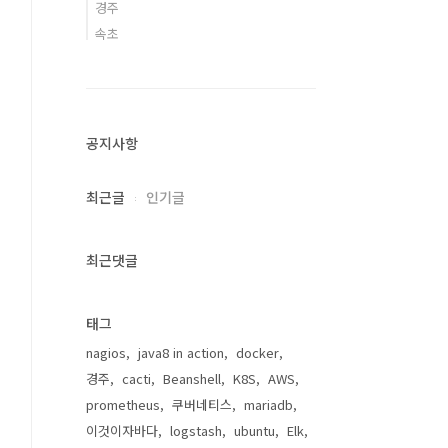
경주
속초
공지사항
최근글
인기글
최근댓글
태그
nagios
java8 in action
docker
경주
cacti
Beanshell
K8S
AWS
prometheus
쿠버네티스
mariadb
이것이자바다
logstash
ubuntu
Elk