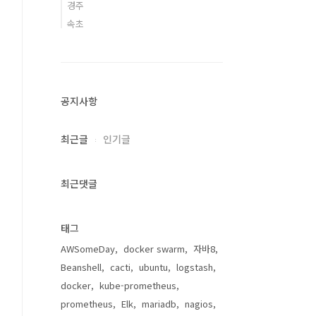
경주
속초
공지사항
최근글
인기글
최근댓글
태그
AWSomeDay
docker swarm
자바8
Beanshell
cacti
ubuntu
logstash
docker
kube-prometheus
prometheus
Elk
mariadb
nagios