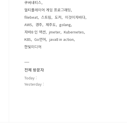
쿠버네티스
멀티플레이어 게임 프로그래밍
filebeat
스트림
도커
이것이자바다
AWS
경주
제주도
golang
자바8 인 액션
jmeter
Kubernetes
K8S
Go언어
java8 in action
한빛미디어
전체 방문자
Today :
Yesterday :