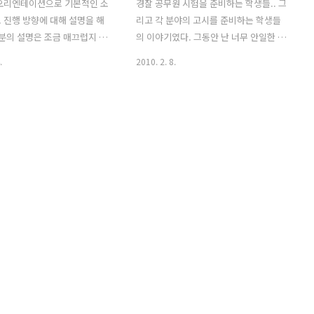
 오리엔테이션으로 기본적인 소
경찰 공무원 시험을 준비하는 학생들.. 그
 진행 방향에 대해 설명을 해
리고 각 분야의 고시를 준비하는 학생들
 분의 설명은 조금 매끄럽지 않
의 이야기였다. 그동안 난 너무 안일한 생
있긴 했지만 20년동안이나 학
각을 하고 있었던 것 같다. 이곳의 사람들
.
2010. 2. 8.
해 오셨다고 한다. 나도 자기
하고만 지내다보니 내가 지금 정말 힘들
습법에 대한 책을 보면 읽고
게 공부하고 있는 것으로 착각하고 있었
싶은 충동이 드는걸 느끼는데
다. 그냥 대충대충 해서 회사에 취작하겠
습법에 대한 새로운 책이 나오
다는 생각으로는 절대 취직에 성공할 수
못배길 정도로 심하다고 한다.
없을 것 같았다. 노량진 속은 정말 절박하
기 자신을 학습법 폐인이라고
고 간절한 학생들로 가득차있었다. 이곳
까지 읽은 학습법관련 도서만
에선 정말 자신의 처지를 생각하면 눈물
여권에 달하고, 학습법을 연구하
이 절로 날정도로 고생하고 실패의 쓴맛
한 인재들만도 300~400명이
을 수차례 겪은 학생들이 수두룩 했다.
한다. 공부에 성공한 사람들의
2~3년간 같은 시험을 7~8차례 응시하면
 ('공부기술' 저자) 1. 자기
서 실패할때마다 가족들에게 미안해하고
 방식 - 남들이 뭐라하든 자신
또한 돈이 없어 밥조차도 제대로 먹을 수
방식대로 공부를 한다. 2. 20
없는 궁핍한 환경에서 공부를 하고 있는
바꾸기 - 집중..
것이다. 지금처럼 공부해선 절대 그 사람
들을 ..