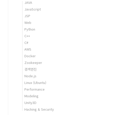
JAVA
JavaScript
JSP
Web
Python
C++
C#
AWS
Docker
Zookeeper
검색엔진
Node.js
Linux (Ubuntu)
Performance
Modeling
Unity3D
Hacking & Security