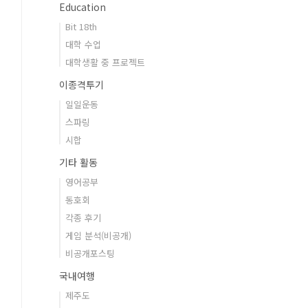
Education
Bit 18th
대학 수업
대학생활 중 프로젝트
이종격투기
일일운동
스파링
시합
기타 활동
영어공부
동호회
각종 후기
게임 분석(비공개)
비공개포스팅
국내여행
제주도