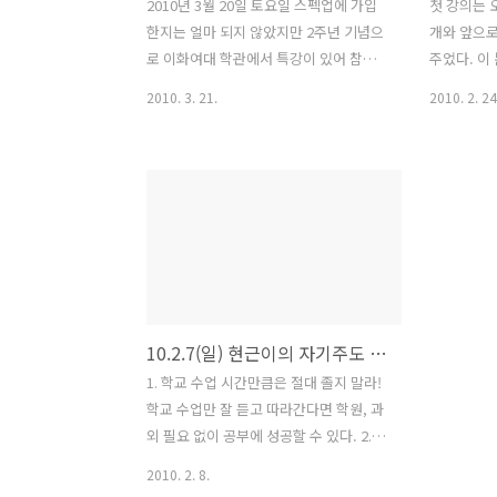
2010년 3월 20일 토요일 스펙업에 가입
첫 강의는
한지는 얼마 되지 않았지만 2주년 기념으
개와 앞으로
로 이화여대 학관에서 특강이 있어 참석
주었다. 이
하게 되었다. 처음가보는 길이라 처음에
은 부분도 
2010. 3. 21.
2010. 2. 24
많이 헤맸지만 시작하기전에 강연 장소에
습법을 연구
도착할 수 있었다. 생각보다 많은 사람들
계발서나 학
이 참석해 계셨고, 울산, 진주, 충주 등등
싶고 사고 
먼 거리에서 오신분도 많이 계셨다. 처음
이 분도 학
강연은 스펙업 운영자이신 유상일님의 강
면 안보고 
연이었다. 주제는 '꿈'이었다. 본인의 유
그래서 자
년기 시절부터 청년기까지 꿈이 변화되는
한다. 현재
과정을 단계별로 보여주셨는데 사학자,
해도 400
과학자, 야구선수 등 목표하는 꿈이 점차
기위해 연구
10.2.7(일) 현근이의 자기주도 학습법 - 강연
변화되고 있었고 아직도 찾아가는 중이라
나 된다고 
고 했다. 나도 어렸을적에는 경찰, 선생
학습법 조승연
1. 학교 수업 시간만큼은 절대 졸지 말라!
님, 컴퓨터 프로그래머, 교수 이렇게 꿈이
가 좋아하는
학교 수업만 잘 듣고 따라간다면 학원, 과
변화해왔는데 지금은 사이버 수사대가 되
이 좋아하는 
외 필요 없이 공부에 성공할 수 있다. 2. 학
는 것이 꿈이다. 나는 현재 내 꿈..
분마다 과목 
교 수업이 모든 공부의 시작과 끝 3. 학교
2010. 2. 8.
선생님을 자주 찾아가라! 이점 : 몰랐던 것