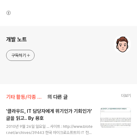
(새창열림)
로그 정보
개발 노트
구독하기
더보기
기타 활동/각종 후기
의 다른 글
'클라우드, IT 담당자에게 위기인가 기회인가'
글을 읽고.. By 용호
글 내용
2010년 9월 26일 일요일 ... 사이트 : http://www.blote
r.net/archives/39443 한국 마이크로소프트의 IT 전문