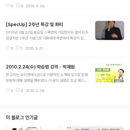
가분들이 클라우드 컴퓨팅에 대한 토론을 하는 내용이었는
0
0
2010. 9. 26.
데, 클라우드 컴퓨팅이 IT 전문가에게 위기가 될 것인지 기
회가 될 것인지에 대한 내용 뿐만아니라 급변하는 IT 시장
에 대해 IT 전문가들이 어떠한 자세로 대처해야 하는지, 어
[SpecUp] 2주년 특강 및 파티
떻게 공부를 해야하는지에 대한 내용도 있었다. 이 토론 내
글 내용
용을 보고 IT 전문가들은 항상 IT 시장의 트렌드에 대한 소
2010년 3월 20일 토요일 스펙업에 가입한지는 얼마 되지
식에 귀기울이고 있다는 것을 알 수 있었고, 토론 하는 분들
않았지만 2주년 기념으로 이화여대 학관에서 특강이 있어
이 어떠한 방식으로 블로그를 운영하는 지에 대해 알 수 있
참석하게 되었다. 처음가보는 길이라 처음에 많이 헤맸지
었다. 급변하는 IT 시장의 변화에 발맞춰 갈 수 있으려면 기
0
1
2010. 3. 21.
만 시작하기전에 강연 장소에 도착할 수 있었다. 생각보다
술 세미나 또는 기사, 소식에 관심을 가지고..
많은 사람들이 참석해 계셨고, 울산, 진주, 충주 등등 먼 거
리에서 오신분도 많이 계셨다. 처음 강연은 스펙업 운영자
2010.2.24(수) 학습법 강의 - 박재원
이신 유상일님의 강연이었다. 주제는 '꿈'이었다. 본인의 유
글 내용
년기 시절부터 청년기까지 꿈이 변화되는 과정을 단계별로
첫 강의는 오리엔테이션으로 기본적인 소개와 앞으로 진행
보여주셨는데 사학자, 과학자, 야구선수 등 목표하는 꿈이
방향에 대해 설명을 해주었다. 이 분의 설명은 조금 매끄럽
점차 변화되고 있었고 아직도 찾아가는 중이라고 했다. 나
지 않은 부분도 있긴 했지만 20년동안이나 학습법을 연구
도 어렸을적에는 경찰, 선생님, 컴퓨터 프로그래머, 교수 이
0
0
2010. 2. 24.
해 오셨다고 한다. 나도 자기계발서나 학습법에 대한 책을
렇게 꿈이 변화해왔는데 지금은 사이버 수사대가 되는 것
보면 읽고 싶고 사고 싶은 충동이 드는걸 느끼는데 이 분도
이 꿈이다. 나는 현재 내 꿈..
학습법에 대한 새로운 책이 나오면 안보고 못배길 정도로
심하다고 한다. 그래서 자기 자신을 학습법 폐인이라고 한
다. 현재까지 읽은 학습법관련 도서만해도 400여권에 달
이 블로그 인기글
하고, 학습법을 연구하기위해 연구한 인재들만도 300~4
00명이나 된다고 한다. 공부에 성공한 사람들의 학습법 조