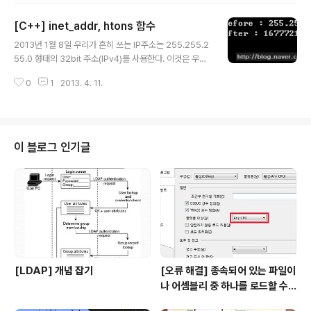
사이즈를 확인 할 수가 있는데 이 사이즈는 WSARecv 함
[C++] inet_addr, htons 함수
수와 연관이 되어 있다. WSARecv함수의 두번째 인자 W
글 내용
SABUF를 통해 GetQueuedCompletionStatus 함수
2013년 1월 8일 우리가 흔히 쓰는 IP주소는 255.255.2
에서 수신 받을 수 있는 패킷의 한도가 결정된다. 이와 같은
55.0 형태의 32bit 주소(IPv4)를 사용한다. 이것은 우리
방식을 활용하기 위해 조금 복잡한 처리를 거치게 된다. 물
가 알아보기 쉬운 형태의 표기 방법이고 winsock에서 IP
론 사이즈를 넉넉히 잡고 해당 사이즈 안에서만 패킷을 송
0
1
2013. 4. 11.
저장방식은 32bit unsigned long integer 타입이다.
수신한다면 편하게 개발할 수는 있지만..
이 unsigned long integer의 구성은 '.'당 8bit씩 4개의
값을 왼쪽에서 오른쪽으로 배열한다. 예를 들면 255.255.
255.0은 0xFF.0xFF.0xFF.0이다. 이를 왼쪽에서 오른
쪽으로 배열하면 0xFFFFFF00이 된다. 문자열 형태의 IP
이 블로그 인기글
주소 값을 이렇게 unsigned long 타입의 값으로 변환해
주는 것이 inet_addr 함수 이다. 예제 소스 void main( v
oid ) { WSADATA wsaDat..
[LDAP] 개념 잡기
[오류 해결] 종속되어 있는 파일이
나 어셈블리 중 하나를 로드할 수
없습니다