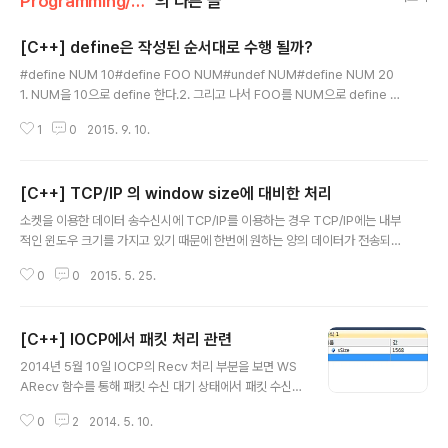
Programming/C++
의 다른 글
[C++] define은 작성된 순서대로 수행 될까?
글 내용
#define NUM 10#define FOO NUM#undef NUM#define NUM 20
1. NUM을 10으로 define 한다.2. 그리고 나서 FOO를 NUM으로 define 한
다.3. NUM을 undefine 한다.4. 다시 NUM을 10으로 define 한다. 여기서 F
1
0
2015. 9. 10.
OO는 10일까? 20일까? define 전처리기는 설정된 값을 컴파일 전에 전부 치
환하는 작업을 수행하는데 순서대로 수행한다면 FOO에 대입된 NUM이 당시
에는 10이었으니까 10으로 치환되서 FOO에는 10이 할당될 것으로 생각이 든
[C++] TCP/IP 의 window size에 대비한 처리
다. 하지만 결과를 보면 FOO에는 20으로 할당되어 있다. Stack Overflow에
글 내용
포스팅 된 글을 보면 프로그램은 절대 사용되지 않을 define에 대해서 효율적
소켓을 이용한 데이터 송수신시에 TCP/IP를 이용하는 경우 TCP/IP에는 내부
으로 변환하는 작업을 ..
적인 윈도우 크기를 가지고 있기 때문에 한번에 원하는 양의 데이터가 전송되지
않을 수 있다. 이 TCP/IP window size는 TCP/IP에서 데이터를 처리하기 위
0
0
2015. 5. 25.
한 구간이라고 생각하면 된다. 예를들어 2048 byte 만큼의 데이터를 전송하
려고 하는데 TCP/IP window size가 1024 byte라면 전송되지 않은 1024
byte 만큼의 데이터를 재전송해주어야 한다. char sendbuff[2048]; int nB
[C++] IOCP에서 패킷 처리 관련
ytes = 2048; int nLeft, idx; // sendbuff에 2048 만큼 데이터를 채운다.
글 내용
// s는 연결된 스트림 소켓 nLeft = nBytes; idx = 0; while(nL..
2014년 5월 10일 IOCP의 Recv 처리 부분을 보면 WS
ARecv 함수를 통해 패킷 수신 대기 상태에서 패킷 수신
신호가 오면 GetQueuedCompletionStatus함수가 수
0
2
2014. 5. 10.
행되어 패킷을 받을 수 있게된다. 이 때 GetQueuedCo
mpletionStatus 함수의 두번째 인자로 부터 받은 패킷의