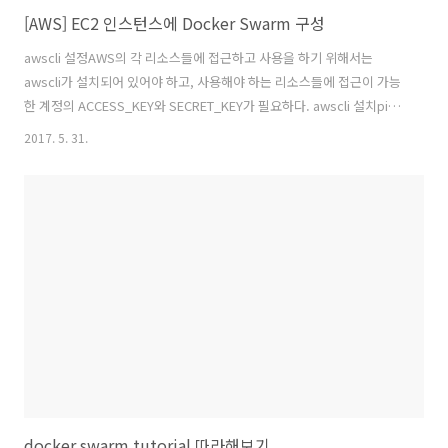
[AWS] EC2 인스턴스에 Docker Swarm 구성
awscli 설정AWS의 각 리소스들에 접근하고 사용을 하기 위해서는
awscli가 설치되어 있어야 하고, 사용해야 하는 리소스들에 접근이 가능
한 계정의 ACCESS_KEY와 SECRET_KEY가 필요하다. awscli 설치pip
설치$ sudo apt-get install python-pip python-dev build-
2017. 5. 31.
essentialawscli 설치$ pip install --upgrade --user awscli aws 설
정AWS 콘솔에서 ACCESS_KEY와 SECRET_KEY 발급IAM > Users >
사용자 선택 > Security Credentials 탭 > Create access key 해당
키의 SECRET_KEY는 발급 시에만 확인 가능하므로 잘 저장해둬야 한
다.Show를 클릭하..
docker swarm tutorial 따라해보기