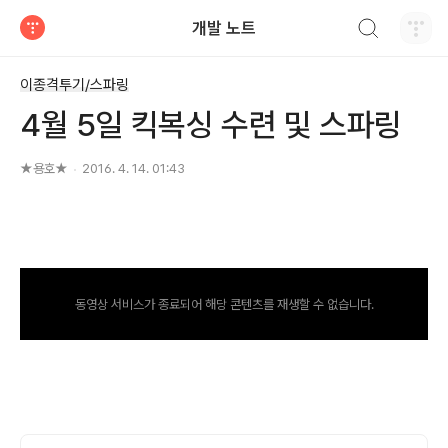
검색하기
개발 노트
티스토리
이종격투기/스파링
4월 5일 킥복싱 수련 및 스파링
★용호★
2016. 4. 14. 01:43
동영상 서비스가 종료되어 해당 콘텐츠를 재생할 수 없습니다.