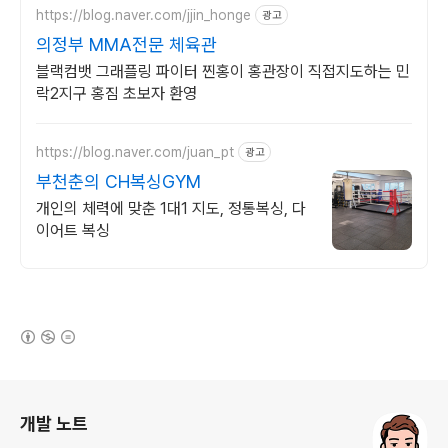
https://blog.naver.com/jjin_honge
광고
의정부 MMA전문 체육관
블랙컴뱃 그래플링 파이터 찐홍이 홍관장이 직접지도하는 민
락2지구 홍짐 초보자 환영
https://blog.naver.com/juan_pt
광고
부천춘의 CH복싱GYM
개인의 체력에 맞춘 1대1 지도, 정통복싱, 다
이어트 복싱
(새창열림)
로그 정보
개발 노트