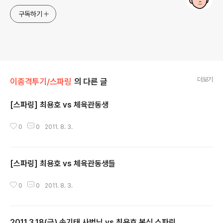
구독하기
더보기
이종격투기/스파링
의 다른 글
[스파링] 최용호 vs 체육관동생
글 내용
0
0
2011. 8. 3.
[스파링] 최용호 vs 체육관동생들
글 내용
0
0
2011. 8. 3.
2011.3.18(금) 송기태 사범님 vs 최용호 복싱 스파링