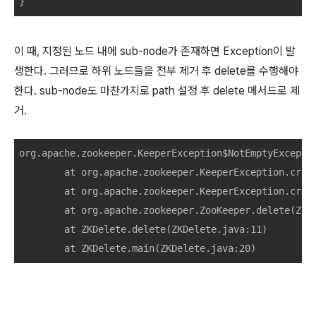
}
이 때, 지정된 노드 내에 sub-node가 존재하면 Exception이 발
생한다. 그러므로 하위 노드들을 전부 제거 후 delete를 수행해야
한다. sub-node도 마찬가지로 path 설정 후 delete 메서드로 제
거.
org.apache.zookeeper.KeeperException
$NotEmptyExcepti
	at org.apache.zookeeper.KeeperException.crea
	at org.apache.zookeeper.KeeperException.crea
	at org.apache.zookeeper.ZooKeeper.delete
(
Zoo
	at ZKDelete.delete
(
ZKDelete.java:11
)
	at ZKDelete.main
(
ZKDelete.java:20
)