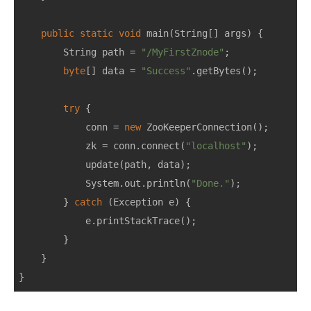
public
static
void
main
(
String
[]
args
)
{
String
path
=
"/MyFirstZnode"
;
byte
[]
data
=
"Success"
.
getBytes
();
try
{
conn
=
new
ZooKeeperConnection
();
zk
=
conn
.
connect
(
"localhost"
);
update
(
path
,
data
);
System
.
out
.
println
(
"Done."
);
}
catch
(
Exception
e
)
{
e
.
printStackTrace
();
}
}
}