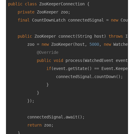
public
class
ZooKeeperConnection
{
private
ZooKeeper
zoo
;
final
CountDownLatch
connectedSignal
=
new
Count
public
ZooKeeper
connect
(
String
host
)
throws
IOE
zoo
=
new
ZooKeeper
(
host
,
5000
,
new
Watcher
(
@Override
public
void
process
(
WatchedEvent
event
)
if
(
event
.
getState
()
==
Event
.
KeeperS
connectedSignal
.
countDown
();
}
}
});
connectedSignal
.
await
();
return
zoo
;
}