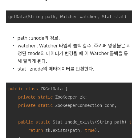
getData
(
String
path
,
Watcher
watcher
,
Stat
stat
)
path : znode의 경로.
watcher : Watcher 타입의 콜백 함수. 주키퍼 앙상블은 지
정된 znode의 데이터가 변경될 때 이 Watcher 콜백을 통
해 알리게 된다.
stat : znode의 메타데이터를 반환한다.
public
class
ZKGetData
{
private
static
ZooKeeper
zk
;
private
static
ZooKeeperConnection
conn
;
public
static
Stat
znode_exists
(
String
path
)
thr
return
zk
.
exists
(
path
,
true
);