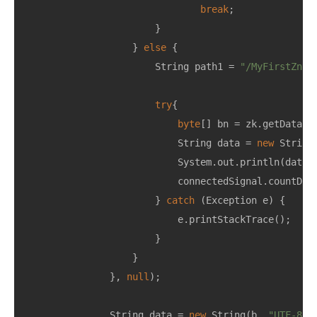
break
;
}
}
else
{
String
path1
=
"/MyFirstZnod
try
{
byte
[]
bn
=
zk
.
getData
(
p
String
data
=
new
String
System
.
out
.
println
(
data
)
connectedSignal
.
countDow
}
catch
(
Exception
e
)
{
e
.
printStackTrace
();
}
}
},
null
);
String
data
=
new
String
(
b
,
"UTF-8"
)