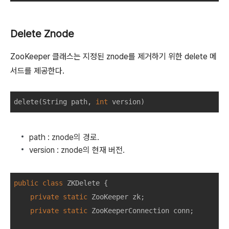
Delete Znode
ZooKeeper 클래스는 지정된 znode를 제거하기 위한 delete 메
서드를 제공한다.
delete
(
String
path
,
int
version
)
path : znode의 경로.
version : znode의 현재 버전.
public
class
ZKDelete
{
private
static
ZooKeeper
zk
;
private
static
ZooKeeperConnection
conn
;