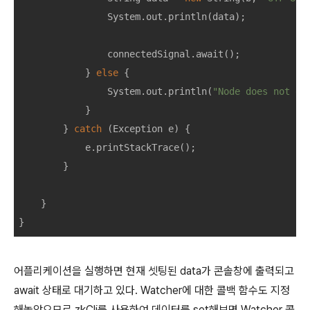
System
.
out
.
println
(
data
);
connectedSignal
.
await
();
}
else
{
System
.
out
.
println
(
"Node does not ex
}
}
catch
(
Exception
e
)
{
e
.
printStackTrace
();
}
}
}
어플리케이션을 실행하면 현재 셋팅된 data가 콘솔창에 출력되고
await 상태로 대기하고 있다. Watcher에 대한 콜백 함수도 지정
해놓았으므로 zkCli를 사용하여 데이터를 set해보면 Watcher 콜