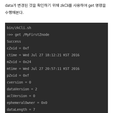
data가 변경된 것을 확인하기 위해 zkCli를 사용하여 get 명령을
수행해본다.
>
>> 
get /MyFirstZnode
Success

cZxid 
=
 0xf

ctime 
=
 Wed Jul 27 18:12:21 KST 2016

mZxid 
=
 0x24

mtime 
=
 Wed Jul 27 20:57:11 KST 2016

pZxid 
=
 0xf

cversion 
=
 0

dataVersion 
=
 2

aclVersion 
=
 0

ephemeralOwner 
=
 0x0

dataLength 
=
 7
