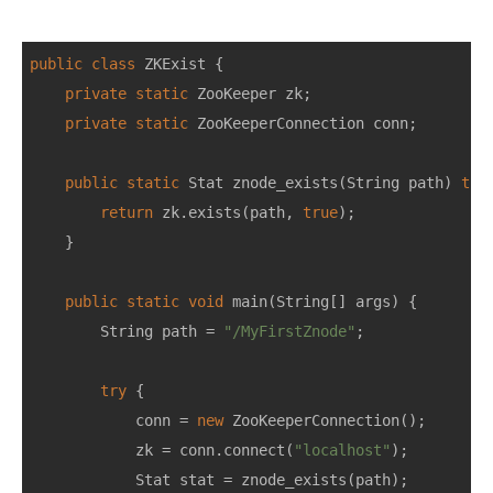
public
class
ZKExist
{
private
static
ZooKeeper
zk
;
private
static
ZooKeeperConnection
conn
;
public
static
Stat
znode_exists
(
String
path
)
thr
return
zk
.
exists
(
path
,
true
);
}
public
static
void
main
(
String
[]
args
)
{
String
path
=
"/MyFirstZnode"
;
try
{
conn
=
new
ZooKeeperConnection
();
zk
=
conn
.
connect
(
"localhost"
);
Stat
stat
=
znode_exists
(
path
);