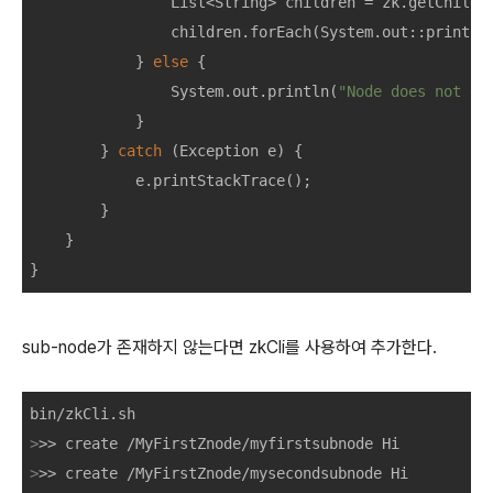
List
<
String
>
children
=
zk
.
getChildr
children
.
forEach
(
System
.
out
::
println
}
else
{
System
.
out
.
println
(
"Node does not ex
}
}
catch
(
Exception
e
)
{
e
.
printStackTrace
();
}
}
}
sub-node가 존재하지 않는다면 zkCli를 사용하여 추가한다.
>
>> 
create /MyFirstZnode/myfirstsubnode Hi
>
>> 
create /MyFirstZnode/mysecondsubnode Hi