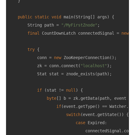
}
public
static
void
main
(
String
[]
args
)
{
String
path
=
"/MyFirstZnode"
;
final
CountDownLatch
connectedSignal
=
new
C
try
{
conn
=
new
ZooKeeperConnection
();
zk
=
conn
.
connect
(
"localhost"
);
Stat
stat
=
znode_exists
(
path
);
if
(
stat
!=
null
)
{
byte
[]
b
=
zk
.
getData
(
path
,
event
->
if
(
event
.
getType
()
==
Watcher
.
Ev
switch
(
event
.
getState
())
{
case
Expired:
connectedSignal
.
coun