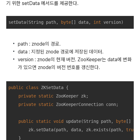
기 위한 setData 메서드를 제공한다.
setData
(
String
path
,
byte
[]
data
,
int
version
)
path : znode의 경로.
data : 지정된 znode 경로에 저장된 데이터.
version : znode의 현재 버전. ZooKeeper는 data에 변화
가 있으면 znode의 버전 번호를 갱신한다.
public
class
ZKSetData
{
private
static
ZooKeeper
zk
;
private
static
ZooKeeperConnection
conn
;
public
static
void
update
(
String
path
,
byte
[]
da
zk
.
setData
(
path
,
data
,
zk
.
exists
(
path
,
true
)
}