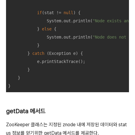
if
(
stat
!=
null
)
{
System
.
out
.
println
(
"Node exists and 
}
else
{
System
.
out
.
println
(
"Node does not ex
}
}
catch
(
Exception
e
)
{
e
.
printStackTrace
();
}
}
}
getData 메서드
ZooKeeper 클래스는 지정된 znode 내에 저장된 데이터와 stat
us 정보를 얻기위한 getData 메서드를 제공한다.