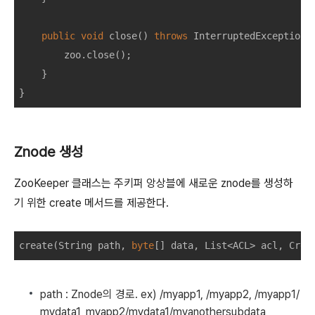
public
void
close
()
throws
InterruptedException
zoo
.
close
();
}
}
Znode 생성
ZooKeeper 클래스는 주키퍼 앙상블에 새로운 znode를 생성하
기 위한 create 메서드를 제공한다.
create
(
String
path
,
byte
[]
data
,
List
<
ACL
>
acl
,
Crea
path : Znode의 경로. ex) /myapp1, /myapp2, /myapp1/
mydata1, myapp2/mydata1/myanothersubdata