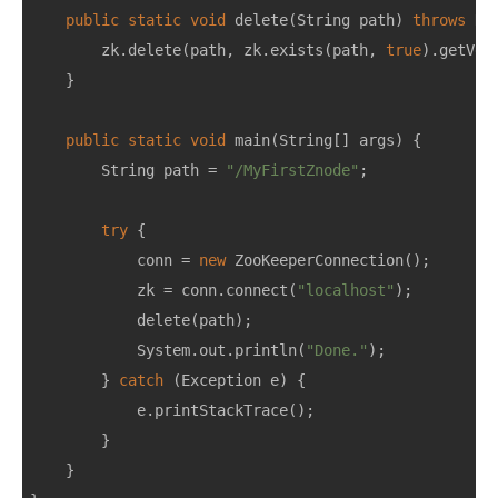
public
static
void
delete
(
String
path
)
throws
Ke
zk
.
delete
(
path
,
zk
.
exists
(
path
,
true
).
getVer
}
public
static
void
main
(
String
[]
args
)
{
String
path
=
"/MyFirstZnode"
;
try
{
conn
=
new
ZooKeeperConnection
();
zk
=
conn
.
connect
(
"localhost"
);
delete
(
path
);
System
.
out
.
println
(
"Done."
);
}
catch
(
Exception
e
)
{
e
.
printStackTrace
();
}
}