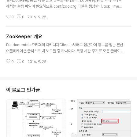
설치ZooKeeper를 다운 받고 압축을 해제한다. ZooKeeper를 시작하기 위
상태를 모니터링할 수 있는 기능을 운영툴에 추가 했다..
해서는 설정 파일이 필요하므로 conf/zoo.cfg 파일을 생성한다. tickTime=
2000 dataDir=/var/lib/zookeeper clientPort=2181tickTime : millis
0
0
2016. 9. 25.
econds 단위의 heartbeat 시간을 의미한다.dataDir : in-memory 데이터
베이스 스냅샷을 저장하기 위한 경로이고, 한편으로는 데이터베이스 갱신 시 작
성되는 로그가 저장되는 경로이다.clientPort : 클라이언트의 커넥션을 listen
ZooKeeper 개요
하는 port.이제 ZooKeeper를 실행할 수 있다. bin/zkServer.sh startZo
글 내용
oKeeper의 로그 메세지는 log4j를 사용한다.여기서는 ZooKe..
Fundamentals주키퍼의 아키텍쳐Client : 서버로 접근하여 정보를 얻는 분산
어플리케이션 클러스트 내 노드들 중 하나이다. 특정 시간 주기로 모든 클라이
언트는 서버로 메세지를 보내고 이를 통해 서버는 클라이언트가 살아있음을 인
0
0
2016. 9. 25.
지한다. 이와 유사하게 서버도 클라이언트가 연결 될 때 응답을 전송한다. 클라
이언트가 연결된 서버로부터 응답을 받지 못하면 자동으로 다른 서버로 메세지
를 redirect 한다.Server : 서버는 주키퍼 앙상블 내 노드들 중 하나로서 클라
이언트에게 서비스를 제공한다. 클라이언트에게 응답 패킷을 전달하므로써 서
버가 살아있다는 것을 알린다.Ensemble : 주키퍼 서버들의 그룹이다. 하나의
이 블로그 인기글
앙상블은 최소한 3개의 노드를 권장한다.Leader : 연결된 노드들 중 어떠한
노..