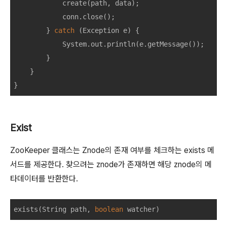
create
(
path
,
data
);
conn
.
close
();
}
catch
(
Exception
e
)
{
System
.
out
.
println
(
e
.
getMessage
());
}
}
}
Exist
ZooKeeper 클래스는 Znode의 존재 여부를 체크하는 exists 메
서드를 제공한다. 찾으려는 znode가 존재하면 해당 znode의 메
타데이터를 반환한다.
exists
(
String
path
,
boolean
watcher
)