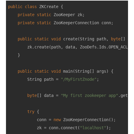
public
class
ZKCreate
{
private
static
ZooKeeper
zk
;
private
static
ZooKeeperConnection
conn
;
public
static
void
create
(
String
path
,
byte
[]
da
zk
.
create
(
path
,
data
,
ZooDefs
.
Ids
.
OPEN_ACL_U
}
public
static
void
main
(
String
[]
args
)
{
String
path
=
"/MyFirstZnode"
;
byte
[]
data
=
"My first zookeeper app"
.
getBy
try
{
conn
=
new
ZooKeeperConnection
();
zk
=
conn
.
connect
(
"localhost"
);