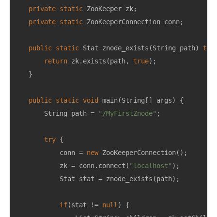
private
static
ZooKeeper
zk
;
private
static
ZooKeeperConnection
conn
;
public
static
Stat
znode_exists
(
String
path
)
thr
return
zk
.
exists
(
path
,
true
);
}
public
static
void
main
(
String
[]
args
)
{
String
path
=
"/MyFirstZnode"
;
try
{
conn
=
new
ZooKeeperConnection
();
zk
=
conn
.
connect
(
"localhost"
);
Stat
stat
=
znode_exists
(
path
);
if
(
stat
!=
null
)
{