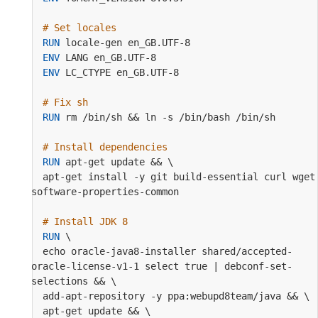
# Set locales
RUN
 locale-gen en_GB.UTF-8
ENV
 LANG en_GB.UTF-8
ENV
 LC_CTYPE en_GB.UTF-8
# Fix sh
RUN
 rm /bin/sh && ln -s /bin/bash /bin/sh
# Install dependencies
RUN
 apt-get update && \
  apt-get install -y git build-essential curl wget 
software-properties-common
# Install JDK 8
RUN
 \
  echo oracle-java8-installer shared/accepted-
oracle-license-v1-1 select true | debconf-set-
selections && \
  add-apt-repository -y ppa:webupd8team/java && \
  apt-get update && \