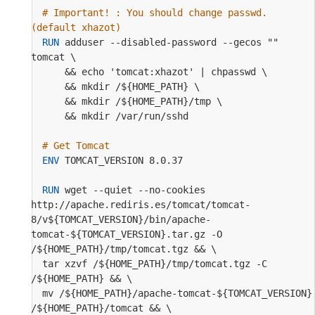
# Important! : You should change passwd. 
(default xhazot)
RUN
 adduser --disabled-password --gecos "" 
tomcat \
      && echo 'tomcat:xhazot' | chpasswd \
      && mkdir /${HOME_PATH} \
      && mkdir /${HOME_PATH}/tmp \
      && mkdir /var/run/sshd
# Get Tomcat
ENV
 TOMCAT_VERSION 8.0.37
RUN
 wget --quiet --no-cookies 
http://apache.rediris.es/tomcat/tomcat-
8/v${TOMCAT_VERSION}/bin/apache-
tomcat-${TOMCAT_VERSION}.tar.gz -O 
/${HOME_PATH}/tmp/tomcat.tgz && \
  tar xzvf /${HOME_PATH}/tmp/tomcat.tgz -C 
/${HOME_PATH} && \
  mv /${HOME_PATH}/apache-tomcat-${TOMCAT_VERSION} 
/${HOME_PATH}/tomcat && \