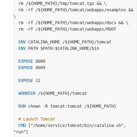
  rm /${HOME_PATH}/tmp/tomcat.tgz && \
  rm -rf /${HOME_PATH}/tomcat/webapps/examples && 
\
  rm -rf /${HOME_PATH}/tomcat/webapps/docs && \
  rm -rf /${HOME_PATH}/tomcat/webapps/ROOT
ENV
 CATALINA_HOME /${HOME_PATH}/tomcat
ENV
 PATH $PATH:$CATALINA_HOME/bin
EXPOSE
 8080
EXPOSE
 8009
EXPOSE
 22
WORKDIR
 /${HOME_PATH}/tomcat
RUN
 chown -R tomcat:tomcat /${HOME_PATH}
# Launch Tomcat
CMD
 ["/home/service/tomcat/bin/catalina.sh", 
"run"]