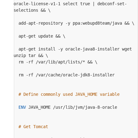
oracle-license-v1-1 select true | debconf-set-
selections && \                                   
  add-apt-repository -y ppa:webupd8team/java && \ 
  apt-get update && \                             
  apt-get install -y oracle-java8-installer wget 
unzip tar && \    
  rm -rf /var/lib/apt/lists/* && \                 
  rm -rf /var/cache/oracle-jdk8-installer         
# Define commonly used JAVA_HOME variable       
ENV
 JAVA_HOME /usr/lib/jvm/java-8-oracle         
# Get Tomcat                                     