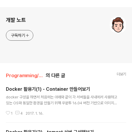
로그 정보
개발 노트
구독하기
더보기
Programming/Docker
의 다른 글
Docker 활용기(1) - Container 만들어보기
글 내용
docker 구성을 하면서 처음에는 아래와 같이 각 서버들을 사내에서 사용하고
있는 OS와 동일한 환경을 만들기 위해 우분투 16.04 버전 기반으로 이미지를
생성했었다. 그리고 각 서버별로 ssh 접속을 할 수 있도록 설정하고, 각각의 서
1
4
2017. 1. 16.
비스들을 내려받아 구성하는 내용을 전부 Dockerfile에 작성했다. FROM ub
untu:16.04​MAINTAINER Server Team ​# Set localesRUN locale-g
en en_US.UTF-8ENV LANG en_US.UTF-8ENV LANGUAGE en_US: