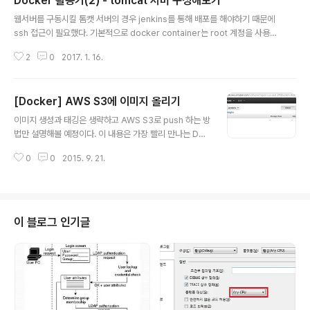
Docker 활용기(2) - tomcat 서버 구성해보기
enENV LC_ALL en_US.UTF-8​# Fix shRUN rm /bin/sh && ln -s /bin/
글 내용
bash /bin/sh​# Install dependenciesRUN apt..
웹서버를 구동시킬 톰캣 서버의 경우 jenkins를 통해 배포를 해야하기 때문에
ssh 접근이 필요했다. 기본적으로 docker container는 root 계정을 사용하
고 있기 때문에 새로운 계정을 생성하여 tomcat 디렉토리에 권한을 부여하는
2
0
2017. 1. 16.
방식으로 사용했다. 이 때 발생한 문제는 최초 구동 시 tomcat을 시작시키는
계정이 root이기 때문에 log파일이 root 권한으로 생성이 되기 때문에 새로
만든 계정으로 톰캣을 재시작 하는 경우 문제가 발생했다. 그래서 아래와 같이
[Docker] AWS S3에 이미지 올리기
설정을 마친 뒤 새로 만든 계정으로 전환한 후 CMD 명령을 수행하도록 하였다.
글 내용
FROM tomcat:8.0 MAINTAINER Server Team RUN apt-get update
이미지 생성과 태깅은 생략하고 AWS S3로 push 하는 방
-y && apt-get install -..
법만 설명해볼 예정이다. 이 내용은 가장 빨리 만나는 Doc
ker 를 참고해서 진행 했다. AWS의 S3를 이용하려면 A
0
0
2015. 9. 21.
WS에 가입이 되어 있어야 하고 접근 하기 위한 ACCESS
KEY가 필요하다. (AWS 가입 절차는 생략한다.) Step 1 :
AWS에서 Access Key 발급 먼저 AWS Managing 페
이지에서 우측 상단에 자신의 계정명을 클릭 후 "Security
Credentials" 메뉴를 선택한다. 출력된 페이지에서 Acc
이 블로그 인기글
ess Keys를 선택하면 Access Key를 발급 받을 수 있
다. csv 파일이 다운로드 되는데 파일 안에 Key와 Secre
t Key가 들어있다. 이 내용은 잃어버리면 재 발급 받아야
하므로 잘 보관해..