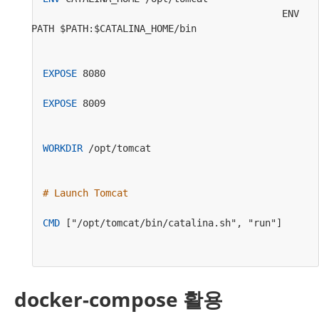
                                            ENV 
PATH $PATH:$CATALINA_HOME/bin                     
EXPOSE
 8080                                     
EXPOSE
 8009                                     
WORKDIR
 /opt/tomcat                             
# Launch Tomcat                                 
CMD
 ["/opt/tomcat/bin/catalina.sh", "run"]
docker-compose 활용