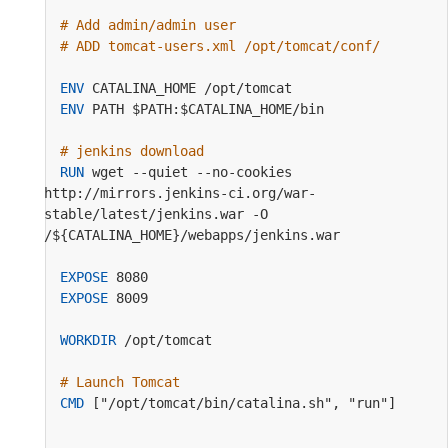
# Add admin/admin user
# ADD tomcat-users.xml /opt/tomcat/conf/
ENV
 CATALINA_HOME /opt/tomcat
ENV
 PATH $PATH:$CATALINA_HOME/bin
# jenkins download
RUN
 wget --quiet --no-cookies 
http://mirrors.jenkins-ci.org/war-
stable/latest/jenkins.war -O 
/${CATALINA_HOME}/webapps/jenkins.war
EXPOSE
 8080
EXPOSE
 8009
WORKDIR
 /opt/tomcat
# Launch Tomcat
CMD
 ["/opt/tomcat/bin/catalina.sh", "run"]