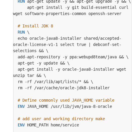
RUN
 apt-get update -y && apt-get upgrade -y && \
      apt-get install -y git build-essential curl 
wget software-properties-common openssh-server
# Install JDK 8
RUN
 \
  echo oracle-java8-installer shared/accepted-
oracle-license-v1-1 select true | debconf-set-
selections && \
  add-apt-repository -y ppa:webupd8team/java && \
  apt-get -y update && \
  apt-get install -y oracle-java8-installer wget 
unzip tar && \
  rm -rf /var/lib/apt/lists/* && \
  rm -rf /var/cache/oracle-jdk8-installer
# Define commonly used JAVA_HOME variable
ENV
 JAVA_HOME /usr/lib/jvm/java-8-oracle
# add user and working directory make
ENV
 HOME_PATH home/service