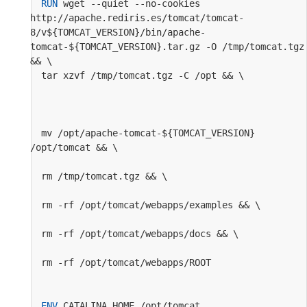
RUN
 wget --quiet --no-cookies 
http://apache.rediris.es/tomcat/tomcat-
8/v${TOMCAT_VERSION}/bin/apache-
tomcat-${TOMCAT_VERSION}.tar.gz -O /tmp/tomcat.tgz 
&& \
  tar xzvf /tmp/tomcat.tgz -C /opt && \           
  mv /opt/apache-tomcat-${TOMCAT_VERSION} 
/opt/tomcat && \                                   
  rm /tmp/tomcat.tgz && \                         
  rm -rf /opt/tomcat/webapps/examples && \         
  rm -rf /opt/tomcat/webapps/docs && \             
  rm -rf /opt/tomcat/webapps/ROOT                 
ENV
 CATALINA_HOME /opt/tomcat                   