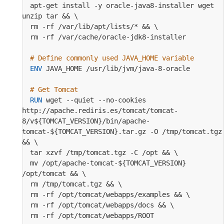
  apt-get install -y oracle-java8-installer wget 
unzip tar && \
  rm -rf /var/lib/apt/lists/* && \
  rm -rf /var/cache/oracle-jdk8-installer
# Define commonly used JAVA_HOME variable
ENV
 JAVA_HOME /usr/lib/jvm/java-8-oracle
# Get Tomcat
RUN
 wget --quiet --no-cookies 
http://apache.rediris.es/tomcat/tomcat-
8/v${TOMCAT_VERSION}/bin/apache-
tomcat-${TOMCAT_VERSION}.tar.gz -O /tmp/tomcat.tgz 
&& \
  tar xzvf /tmp/tomcat.tgz -C /opt && \
  mv /opt/apache-tomcat-${TOMCAT_VERSION} 
/opt/tomcat && \
  rm /tmp/tomcat.tgz && \
  rm -rf /opt/tomcat/webapps/examples && \
  rm -rf /opt/tomcat/webapps/docs && \
  rm -rf /opt/tomcat/webapps/ROOT