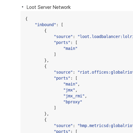
Loot Server Network
{

"
inbound
"
: [

        {

"
source
"
: 
"
loot.loadbalancer:lolr
"
ports
"
: [

"
main
"
            ]

        },

        {

"
source
"
: 
"
riot.offices:globalrio
"
ports
"
: [

"
main
"
,

"
jmx
"
,

"
jmx_rmi
"
,

"
bproxy
"
            ]

        },

        {

"
source
"
: 
"
hmp.metricsd:globalrio
"
ports
"
: [
