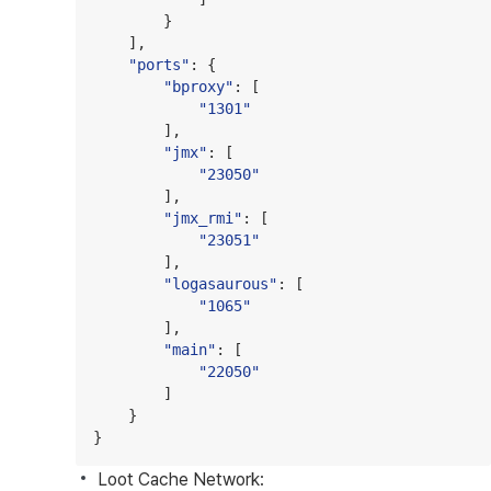
        }

    ],

"
ports
"
: {

"
bproxy
"
: [

"
1301
"
        ],

"
jmx
"
: [

"
23050
"
        ],

"
jmx_rmi
"
: [

"
23051
"
        ],

"
logasaurous
"
: [

"
1065
"
        ],

"
main
"
: [

"
22050
"
        ]

    }

}
Loot Cache Network: