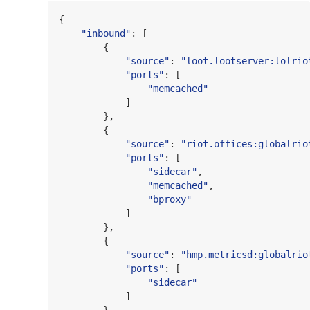
{

"
inbound
"
: [

        {

"
source
"
: 
"
loot.lootserver:lolrio
"
ports
"
: [

"
memcached
"
            ]

        },

        {

"
source
"
: 
"
riot.offices:globalrio
"
ports
"
: [

"
sidecar
"
,

"
memcached
"
,

"
bproxy
"
            ]

        },

        {

"
source
"
: 
"
hmp.metricsd:globalrio
"
ports
"
: [

"
sidecar
"
            ]

        },
