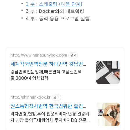
2 부 : 스케줄링 (다음 단계)
3 부 : Docker와의 네트워킹
4 부 : 동적 응용 프로그램 실행
http://www.hanabunyeok.com
광고
세계각국번역전문 하나번역 강남번역
전문 고품질 번역
강남번역전문업체,빠른견적,고품질번역
물,3000여 업체협력
http://shinhankook.kr
광고
원스톱행정사번역 한국법위반 출입국
대행
비자변경.연장.부여 전문직비자 변경 관광비
자 연장 출입국대행업체 투자비자D8 전문회
사