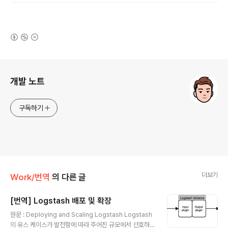
(새창열림)
로그 정보
개발 노트
구독하기
더보기
Work/번역
의 다른 글
[번역] Logstash 배포 및 확장
글 내용
원문 : Deploying and Scaling Logstash Logstash
의 유스 케이스가 발전함에 따라 주어진 규모에서 선호하