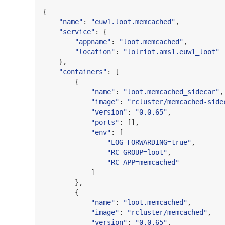
{

"
name
"
: 
"
euw1.loot.memcached
"
,

"
service
"
: {

"
appname
"
: 
"
loot.memcached
"
,

"
location
"
: 
"
lolriot.ams1.euw1_loot
"
    },

"
containers
"
: [

        {

"
name
"
: 
"
loot.memcached_sidecar
"
,

"
image
"
: 
"
rcluster/memcached-side
"
version
"
: 
"
0.0.65
"
,

"
ports
"
: [],

"
env
"
: [

"
LOG_FORWARDING=true
"
,

"
RC_GROUP=loot
"
,

"
RC_APP=memcached
"
            ]

        },

        {

"
name
"
: 
"
loot.memcached
"
,

"
image
"
: 
"
rcluster/memcached
"
,

"
version
"
: 
"
0.0.65
"
,
