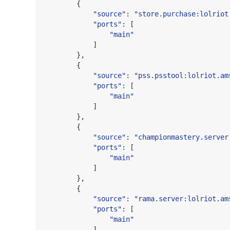
        {

"
source
"
: 
"
store.purchase:lolriot
"
ports
"
: [

"
main
"
            ]

        },

        {

"
source
"
: 
"
pss.psstool:lolriot.am
"
ports
"
: [

"
main
"
            ]

        },

        {

"
source
"
: 
"
championmastery.server
"
ports
"
: [

"
main
"
            ]

        },

        {

"
source
"
: 
"
rama.server:lolriot.am
"
ports
"
: [

"
main
"
            ]
