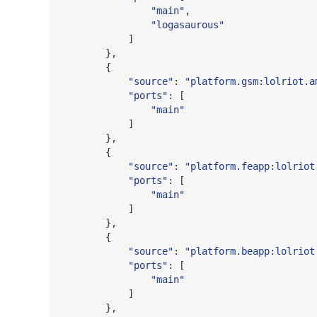
"
main
"
,

"
logasaurous
"
            ]

        },

        {

"
source
"
: 
"
platform.gsm:lolriot.a
"
ports
"
: [

"
main
"
            ]

        },

        {

"
source
"
: 
"
platform.feapp:lolriot
"
ports
"
: [

"
main
"
            ]

        },

        {

"
source
"
: 
"
platform.beapp:lolriot
"
ports
"
: [

"
main
"
            ]

        },
