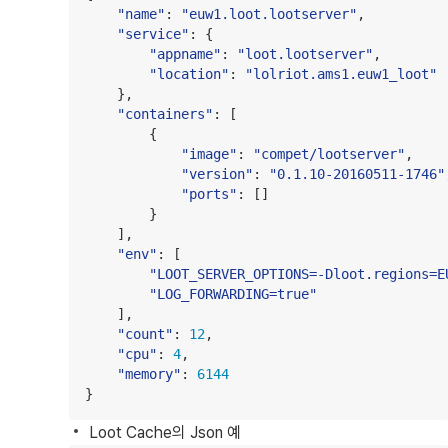
"
name
"
: 
"
euw1.loot.lootserver
"
,

"
service
"
: {

"
appname
"
: 
"
loot.lootserver
"
,

"
location
"
: 
"
lolriot.ams1.euw1_loot
"
    },

"
containers
"
: [

        {

"
image
"
: 
"
compet/lootserver
"
,

"
version
"
: 
"
0.1.10-20160511-1746
"
"
ports
"
: []

        }

    ],

"
env
"
: [

"
LOOT_SERVER_OPTIONS=-Dloot.regions=E
"
LOG_FORWARDING=true
"
    ],

"
count
"
: 
12
,

"
cpu
"
: 
4
,

"
memory
"
: 
6144
}
Loot Cache의 Json 예