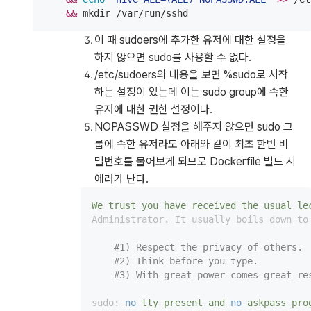
&&
 mkdir /var/run/sshd
이 때 sudoers에 추가한 유저에 대한 설정을
하지 않으면 sudo를 사용할 수 없다.
/etc/sudoers의 내용을 보면 %sudo로 시작
하는 설정이 있는데 이는 sudo group에 속한
유저에 대한 권한 설정이다.
NOPASSWD 설정을 해주지 않으면 sudo 그
룹에 속한 유저라도 아래와 같이 최초 한번 비
밀번호를 물어보게 되므로 Dockerfile 빌드 시
에러가 난다.
We
trust
you
have
received
the
usual
le
Administrator. It usually boils down to
#1) Respect the privacy of others.
#2) Think before you type.
#3) With great power comes great re
sudo:
no
tty
present
and
no
askpass
pro