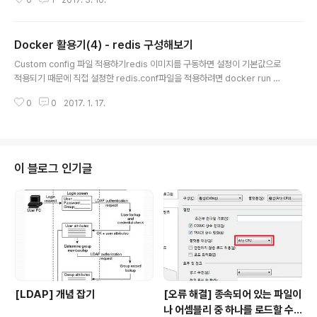
0
1
2017. 3. 10.
12시간 이내로 답변Urgent(P1) : 라이브 환경에서 운영
에 심각한 영향을 미치는 모든 사건. 일반적으로 작업이 중
단되고 이를 다시 복구할 수 있는 방법이 없는 경우.High
Docker 활용기(4) - redis 구성해보기
(P2) : 라이브 환경에서 중대한 영향을 주거나 비중이 작은
글 내용
비즈니스 운영이라 하더라도 심각한 영향을 미치는 모든
Custom config 파일 적용하기redis 이미지를 구동하면 설정이 기본값으로
사건. 일반적으로 작동은 되지만 성능이 저하 된 상태이며
적용되기 때문에 직접 설정한 redis.conf파일을 적용하려면 docker run 명
회복이 되지 않는 상황Normal(P3) : 비즈니스 운영에 중
령 수행시에 -v 옵션을 통해 container 내의 /usr/local/etc/redis/redis.c
대한 영향을 미치는 모든 사건. 일반적으로 작업은 작동은
0
0
2017. 1. 17.
onf 경로로 볼륨을 지정하거나 Dockerfile에 설정파일을 해당 경로로 복사를
되지만 기능을 제대로 사용할 수 없는 경우.Low(..
수행해주면 된다. 나는 Dockerfile을 사용하여 빌드한 후 docker-compos
e로 컨테이너를 구동시키기 때문에 아래와 같이 Dockerfile에 설정을 했다.F
ROM redis:3.0 MAINTAINER Yongho Choi RUN mkdir /var/log/red
is RUN mkdir /usr/local/etc/redis COPY conf/..
이 블로그 인기글
[LDAP] 개념 잡기
[오류 해결] 종속되어 있는 파일이
나 어셈블리 중 하나를 로드할 수