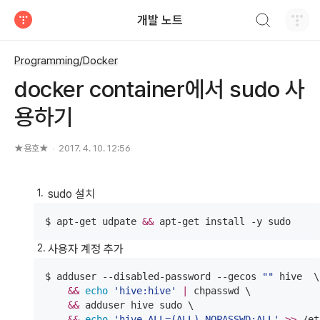
검색하기
개발 노트
티스토리
Programming/Docker
docker container에서 sudo 사
용하기
★용호★
2017. 4. 10. 12:56
sudo 설치
$ apt-get udpate 
&&
 apt-get install -y sudo
사용자 계정 추가
$ adduser --disabled-password --gecos 
"
"
 hive  \

&&
echo
'
hive:hive
'
|
 chpasswd \

&&
 adduser hive sudo \

&&
echo
'
hive ALL=(ALL) NOPASSWD:ALL
'
>>
 /et