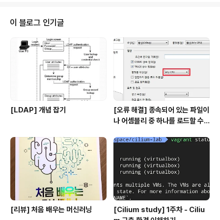
Array of hosts to connect to. #hosts: ["localhost:9200"] # Option
al protocol and basi..
이 블로그 인기글
[LDAP] 개념 잡기
[오류 해결] 종속되어 있는 파일이
나 어셈블리 중 하나를 로드할 수
없습니다
[리뷰] 처음 배우는 머신러닝
[Cilium study] 1주차 - Ciliu