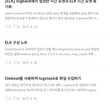
[ELK] logback에서 설정한 시간 포맷과 ELK 시간 포맷 동
agunn:search-guard-5:5.5.0-14버전은 아래 버전표
참고tools 디렉토리로 이동$ cd /plugins/search-gu
기화
글 내용
ard-/toolsinstall_demo_configuration.sh 실행$ ./i
elasticsearch에서는 ISO8601 표준 date 포맷을 사용해야 date 형식으로
nstall_demo_configuration.sh실행권한이 없는 경우
변환하는데 오류가 발생하지 않는다. 형식이 맞지 않더라도 logstash에서 dat
c..
e 형식을 지정해주면 되지만 포맷을 통일하는 것이 좋을 것 같아서 ISO8601
0
0
2017. 4. 25.
로 통일했다. 또한 타임존은 기본 UTC를 사용하고 Kibana에서 타임존을 설정
하는 방식으로 결정했다. logback 설정기존에 yyyy-MM-dd HH:mm:ss.S
SS 포맷으로 사용하던 것을 ISO8601 로 변경 DEBUG ACCEPT DENY Lo
ELK 구성 노트
g/debug.log Log/debug-%d{yyyy-MM-dd}.%i.txt 100MB 60 10G
글 내용
B %d{ISO8601} %level %msg %n 가장 하단의 encoder 태그 부분에 %
ElasticSearch 외부에서 접속이 안될 때config/elasticsearch.yml 파일에
d{ISO..
바인딩 설정network.bind_host: 0.0.0.0 vm.max_map_count 부족 오
류로그에 찍힌 오류메세지max virtual memory areas vm.max_map_co
0
0
2017. 3. 18.
unt [65530] is too low, increase to at least [262144] 설정되어 있는
vm.max_map_count 값 확인$ sysctl vm.max_map_countvm.max_
map_count 값 설정$ sysctl -w vm.max_map_count=262144conf
filebeat를 사용하여 logstash로 파일 수집하기
파일로 설정$ vi /etc/sysctl.conf$ sysctl -pelasticsearch 홈페이지 참
글 내용
고 logstash..
설치 과정은 여기에 잘 정리되어 있으므로 생략. Logstash로 전달하기 위한
설정filebeats는 file에 저장된 로그 데이터를 실시간으로 수집하여 logstash
로 전달한다.파일이 추가되거나 변경되면 실시간으로 logstash에 반영한다.fil
2
0
2017. 3. 10.
ebeat.yml 설정기본적으로 설정되어 있는 elastic 부분을 모두 주석 처리하
고 logstash를 활성화 시킨다.#-------------------------- Elasticsear
ch output ------------------------------ #output.elasticsearch: #