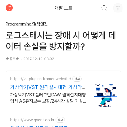
검색하기
개발 노트
티스토리
Programming/검색엔진
로그스태시는 장애 시 어떻게 데
이터 손실을 방지할까?
★용호★
2017. 12. 12. 08:02
https://vstplugins.framer.website/
광고
가상악기VST 원격설치대행 가상악기
플러그인 원격설치대행
가상악기VST플러그인DAW 원격설치대행
업체 AS유지보수 보장/24시간 상담 가상악
기VST플러그인DAW 원격설치대행 전문업
체/AS 유지보수 보장/24시간 상담
https://www.qvent.co.kr
광고