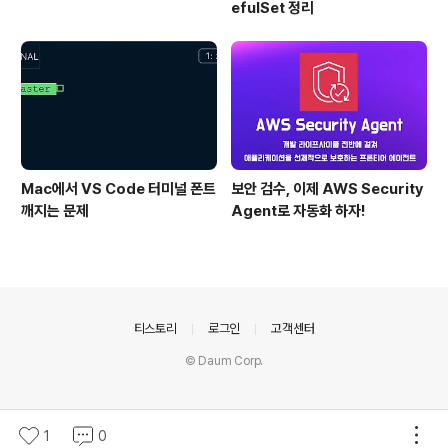
efulSet 정리
Mac에서 VS Code 터미널 폰트
보안 검수, 이제 AWS Security
깨지는 문제
Agent로 자동화 하자!
의안내
티스토리
로그인
고객센터
© Daum Corp.
1
0