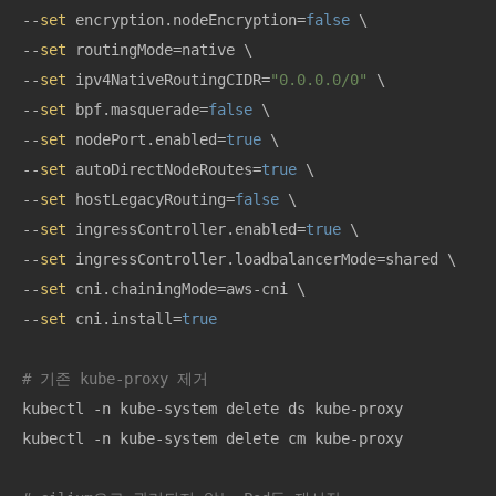
--
set
 encryption.nodeEncryption=
false
 \

--
set
 routingMode=native \

--
set
 ipv4NativeRoutingCIDR=
"0.0.0.0/0"
 \

--
set
 bpf.masquerade=
false
 \

--
set
 nodePort.enabled=
true
 \

--
set
 autoDirectNodeRoutes=
true
 \

--
set
 hostLegacyRouting=
false
 \

--
set
 ingressController.enabled=
true
 \

--
set
 ingressController.loadbalancerMode=shared \

--
set
 cni.chainingMode=aws-cni \

--
set
 cni.install=
true
# 기존 kube-proxy 제거
kubectl -n kube-system delete ds kube-proxy

kubectl -n kube-system delete cm kube-proxy
