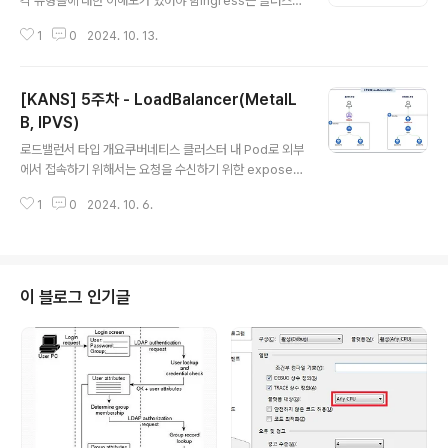
각 유형들에 대한 이해도가 있어야 함Ingress는 클러스터
외부에서 클러스터 내부 서비스로 트래픽을 전달할 수 있
1
0
2024. 10. 13.
도록 제공하고, Service와 달리 HTTP 및 HTTPS를 사
용할 수 있도록 하는 Kubernetes의 오브젝트 Ingress
는 다양한 환경과 요구사항에 맞춰 구현될 수 있어야 하고,
[KANS] 5주차 - LoadBalancer(MetalL
SSL 인증서 관리, 고급 로드 밸런싱 알고리즘, 웹 애플리케
이션 방화벽 등의 기능을 제공할 수 있어야 하기 때문에 S
B, IPVS)
글 내용
ervice 처럼 Built-in으로 제공되지 않고 별도로 설치해야
로드밸런서 타입 개요쿠버네티스 클러스터 내 Pod로 외부
함Ingress의 실제 동작 구현은 인그레스 컨트롤러가 처리
에서 접속하기 위해서는 요청을 수신하기 위한 expose
함 (대표적으로 Nginx, Kong, AWS Loadbalancer C
설정을 해야하는데 방법 중 하나가 LoadBalancer 타입
ontroller 등이 있음..
1
0
2024. 10. 6.
을 지정하는 것기본적으로 쿠버네티스는 로드밸런서 컴포
턴트를 직접적으로 제공하지 않음public cloud를 사용하
는 경우에는 CSP에서 제공하는 자체 로드밸런서를 사용
온프레미스에서는 주로 MetalLB를 사용함 (MetalLB는
소프트웨어로 동작함)일반적으로 다수의 워커 노드로 트래
이 블로그 인기글
픽을 분산하기 위해서 앞단에 로드밸런서를 두고, 로드밸
런서가 수신한 요청을 대상 노드에 전달하면 수신받은 노
드는 기존의 ClusterIP 타입의 동작과 동일하게 iptable
s rule을 통해 대상 Pod로 트래픽을 전달함이 때는 노드
의 포트로 수신한 트래..