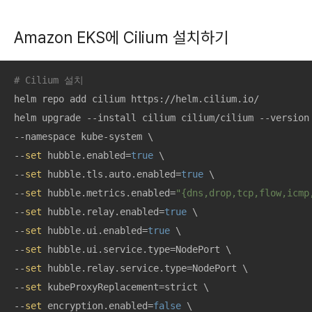
Amazon EKS에 Cilium 설치하기
# Cilium 설치
helm repo add cilium https://helm.cilium.io/

helm upgrade --install cilium cilium/cilium --version 
--namespace kube-system \

--
set
 hubble.enabled=
true
 \

--
set
 hubble.tls.auto.enabled=
true
 \

--
set
 hubble.metrics.enabled=
"{dns,drop,tcp,flow,icmp
--
set
 hubble.relay.enabled=
true
 \

--
set
 hubble.ui.enabled=
true
 \

--
set
 hubble.ui.service.type=NodePort \

--
set
 hubble.relay.service.type=NodePort \

--
set
 kubeProxyReplacement=strict \

--
set
 encryption.enabled=
false
 \
