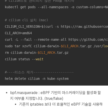
# cilium으로 관리되지 않는 Pod들 재시작
kubectl get pods --all-namespaces -o custom-columns=N
# cilium cli 설치 (mac)
CILIUM_CLI_VERSION=$(curl -s https://raw.githubusercon
CLI_ARCH=amd64

curl -L --fail --remote-name-all https://github.com/c
sudo tar xzvfC cilium-darwin-
$CLI_ARCH
.tar.gz /usr/
lo
rm cilium-darwin-
$CLI_ARCH
.tar.gz

cilium status --
wait
#----리소스 제거---------------------
helm delete cilium -n kube-system
bpf.masquerade : eBPF 기반의 마스커레이딩을 활성화 할
지 여부를 지정합니다. (true/false)
기존의 iptables 보다 더 효율적인 eBPF 기술을 사용하