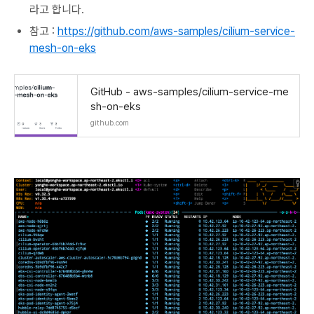
라고 합니다.
참고 :
https://github.com/aws-samples/cilium-service-
mesh-on-eks
GitHub - aws-samples/cilium-service-me
sh-on-eks
github.com