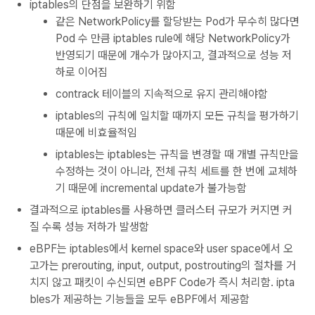
iptables의 단점을 보완하기 위함
같은 NetworkPolicy를 할당받는 Pod가 무수히 많다면
Pod 수 만큼 iptables rule에 해당 NetworkPolicy가
반영되기 때문에 개수가 많아지고, 결과적으로 성능 저
하로 이어짐
contrack 테이블의 지속적으로 유지 관리해야함
iptables의 규칙에 일치할 때까지 모든 규칙을 평가하기
때문에 비효율적임
iptables는
iptables는 규
칙을 변경할 때 개별 규칙
만을
수정하는 것이 아니라
, 전체 규칙 세트를 한
번에 교체
하
기 때문에 incremental update가 불가능함
결과적으로 iptables를 사용하면 클러스터 규모가 커지면 커
질 수록 성능 저하가 발생함
eBPF는 iptables에서 kernel space와 user space에서 오
고가는 prerouting, input, output, postrouting의 절차를 거
치지 않고 패킷이 수신되면 eBPF Code가 즉시 처리함. ipta
bles가 제공하는 기능들을 모두 eBPF에서 제공함