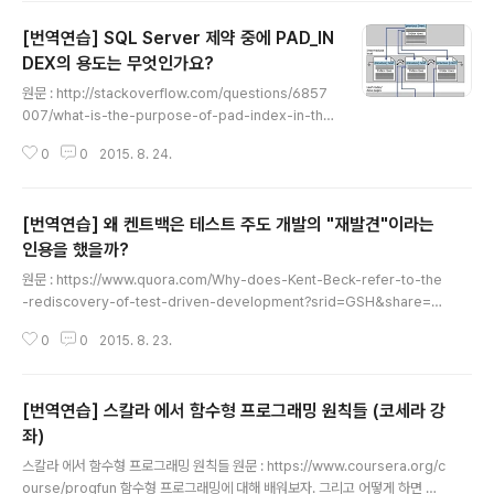
t을 사용하는 경우 평서문에서 앞에 What을 붙이고 상태와 정체(대상)를 나타
[번역연습] SQL Server 제약 중에 PAD_IN
내는 문구가 그 뒤에 위치한다. She is a pretty girl. 이 문장에서 상태를 나타
내는 단어인 pretty와 정체를 나타내는 girl을 What뒤에 위치시킨다. What a
DEX의 용도는 무엇인가요?
글 내용
pretty g..
원문 : http://stackoverflow.com/questions/6857
007/what-is-the-purpose-of-pad-index-in-this
-sql-server-constraint [질문] 제 테이블들 중에서 아
0
0
2015. 8. 24.
래와 같은 제약을 가진 테이블들이 있지만 PAD_INDEX가
무엇을 의미하는지 모르겠어요. 누군가 저를 이해 시켜주
실 수 있을까요? CONSTRAINT [PK_Employees] PR
[번역연습] 왜 켄트백은 테스트 주도 개발의 "재발견"이라는
IMARY KEY CLUSTERED ( [EmployeeId] ASC ) W
ITH (PAD_INDEX = OFF, IGNORE_DUP_KEY = OF
인용을 했을까?
글 내용
F) ON [PRIMARY] ^--------------^ this part here
원문 : https://www.quora.com/Why-does-Kent-Beck-refer-to-the
[답변 1] SQL Server 에서 인덱스는 B-Tree 입니다...
-rediscovery-of-test-driven-development?srid=GSH&share=1 j
unitmax.com과 테스트 주도 개발 위키피디아 글에서 켄트백은 테스트 주도
0
0
2015. 8. 23.
개발을 이전에 사용 했던것을 잊어버렸음을 암시하는 "재발견"이라 인용했다.
켄트백의 재발견이라는 말이 나오기 이전의 테스트 주도 개발의 히스토리는 무
엇일까? 켄트백의 답변 TDD의 본래 의미는 프로그래밍에 대한 오래된 책에 있
[번역연습] 스칼라 에서 함수형 프로그래밍 원칙들 (코세라 강
었다. 거기서는 입력 테이프를 가지고 당신이 예상하는 아웃풋 테이프를 수동
타이핑 해라. 그리고 나서 프로그램을 활성화된 아웃풋과 예상되는 아웃풋이 매
좌)
글 내용
치될 때까지 수행하라고 말한다. 그 후에 나는 스..
스칼라 에서 함수형 프로그래밍 원칙들 원문 : https://www.coursera.org/c
ourse/progfun 함수형 프로그래밍에 대해 배워보자. 그리고 어떻게 하면 객