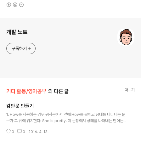
(새창열림)
로그 정보
개발 노트
구독하기
더보기
기타 활동/영어공부
의 다른 글
감탄문 만들기
글 내용
1. How를 사용하는 경우 평서문에서 앞에 How를 붙이고 상태를 나타내는 문
구가 그 뒤에 위치한다. She is pretty. 이 문장에서 상태를 나타내는 단어는 p
retty 이므로, How를 사용하여 감탄문을 만들 때 How 뒤에 pretty를 위치시
0
0
2016. 4. 13.
킨다. How pretty she is! 여기서 대화를 하는 사람은 감탄문의 대상이 누구
인지 유추할 수 있으므로 주어와 동사를 생략할 수 있다. How pretty! 2. Wha