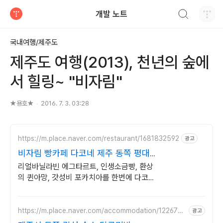
검색하기
개발 노트
티스토리
국내여행/제주도
제주도 여행(2013), 천년의 숲에
서 힐링~ "비자림"
★용호★
2016. 7. 3. 03:28
https://m.place.naver.com/restaurant/1681832592
광고
비자림 빵카페 다코네 제주 동쪽 평대
리
리얼바닐라빈 에그타르트, 인생소금빵, 환상
의 퀸아망, 갓성비 포카치아를 한번에 다코네
에서 행복한 시간 보내세요
https://m.place.naver.com/accommodation/1226740
광고
854