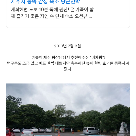
제주시 동쪽 감성 숙소 당근민박
세화해변 도보 10분 독채 펜션! 온 가족이 함
께 즐기기 좋은 자연 속 단체 숙소 오션뷰 민
박집에서 자쿠지, 사우나 그리고 수영장까지
한 번에 즐기세요
2013년 7월 8일
예솔이 제주 팀장님께서 추천해주신
"비자림"
!
먹구름도 조금 있고 비도 살짝 내렸지만 촉촉해진 숲이 힐링 효과를 증폭시켜
줬다.