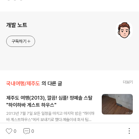
로그 정보
개발 노트
구독하기
더보기
국내여행/제주도
의 다른 글
제주도 여행(2013), 깔끔! 심플! 정예솔 스탈
"하이하바 게스트 하우스"
글 내용
2013년 7월 7일 모든 일정을 마치고 마지막 밤은 "하이하
바 게스트하우스"에서 보내기로 했다.예솔이네 회사 팀장
님이 회사 그만 두시고 제주도로 내려와서 게스트하우스를
0
0
2016. 7. 3.
0
0
준비하고 계셨는데근처에 계셔서 밤에 게스트 하우스에서
잠깐 뵙기로 했다. 새로 생긴 게스트 하우스라 손님도 우리