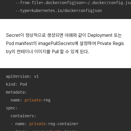
    --from-file=.dockerconfigjson=~/.docker/config.jso
    --type=kubernetes.io/dockerconfigjson
Secret이 정상적으로 생성되면 아래와 같이 Deployment 또는
Pod manifest의 imagePullSecrets에 설정하여 Private Regis
try의 컨테이너 이미지를 Pull 할 수 있게 된다.
apiVersion: v1

kind: Pod

metadata:

  name: 
private
-reg

spec:

  containers:

  - name: 
private
-reg-container
