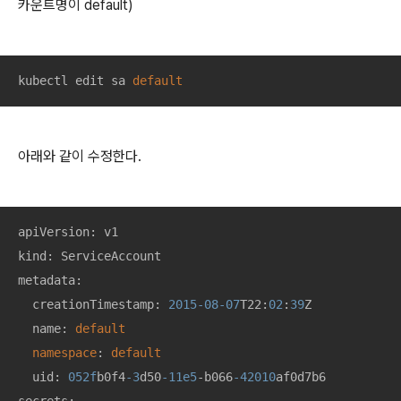
카운트명이 default)
kubectl edit sa 
default
아래와 같이 수정한다.
apiVersion: v1

kind: ServiceAccount

metadata:

  creationTimestamp: 
2015
-08
-07
T22:
02
:
39
Z

  name: 
default
namespace
: 
default
  uid: 
052f
b0f4
-3
d50
-11e5
-b066
-42010
af0d7b6
