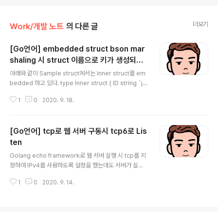
더보기
Work/개발 노트
의 다른 글
[Go언어] embedded struct bson mar
shaling 시 struct 이름으로 키가 생성되는
글 내용
문제
아래와 같이 Sample struct에서는 Inner struct를 em
bedded 하고 있다. type Inner struct { ID string `js
on:"id,omitempty" bson:"_id,omitempty" Name s
1
0
2020. 9. 18.
tring `json:"name" bson:"name"` CreatedAt int6
4 `json:"created_at,omitempty" bson:"created_
at,omitempty"` ModifiedAt int64 `json:"modifie
[Go언어] tcp로 웹 서버 구동시 tcp6로 Lis
d_at,omitempty" bson:"modified_at,omitempt
y"` } type Sample struct { Inner } 이 때 marshaling
ten
글 내용
을 수행하면 json의 경우에는 아래와 같이 원하는 대로 변
Golang echo framework로 웹 서버 실행 시 tcp를 지
환 된다...
정하여 IPv4를 사용하도록 설정을 했는데도 서버가 실행
된 후 LISTEN 상태를 보면 아래와 같이 tcp6만 실행되어
1
0
2020. 9. 14.
있다. netstat -anp | grep 8080 (Not all processe
s could be identified, non-owned process info
will not be shown, you would have to be root to
see it all.) tcp6 0 0 :::8080 :::* LISTEN - 그럼에도