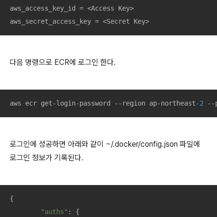
aws_access_key_id = <Access Key>

aws_secret_access_key = <Secret Key>
다음 명령으로 ECR에 로그인 한다.
aws ecr get-login-password --region ap-northeast
-2
 --
로그인에 성공하면 아래와 같이 ~/.docker/config.json 파일에
로그인 정보가 기록된다.
{

"auths"
: {
