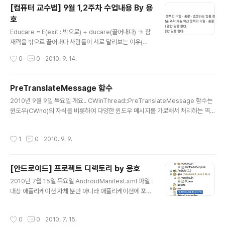
면 말이 바뀌고 말이 달라지면 행동이 바뀌
[컴퓨터 교수법] 9월 1,2주차 수업내용 By 용
고……………………………..)
호
글 내용
Educare = E(exit : 밖으로) + ducare(끌어내다) → 잠
재력을 밖으로 끌어내다 사람들이 서로 달리보는 이유(다
른 주장을 하는 이유) 1. 생물학적 한계 2. 관심의 개입 3.
작성시간
0
0
2010. 9. 14.
이데올로기의 개입 공산주의 ↔ 자본주의 민주주의 ↔
독재, 군주제 교과부의 명칭 변화 문교부 → 교육부 → 교
육인적자원부 → 교육과학기술부 지방자치단체 (광역단체
PreTranslateMessage 함수
장 16개, 기초단체 234개) 광역자치단체 : 서울, 대전, 대
글 내용
2010년 9월 9일 목요일 개요.. CWinThread::PreTranslateMessage 함수는
구, 부산, 광주, 인천, 울산, 강원도, 충청남북도, 전라남북
윈도우(CWnd)의 자식을 비롯하여 다양한 윈도우 메시지를 가로채서 처리하는 역
도, 경상남북도, 경기도, 제주도 교직의 직급 2급 정교사 →
할을 합니다. PreTranslateMessage 함수를 재정의하여 메시지(Message, M
1급 정교사 → 수석교사 → 교감 → 교장 일본으로부터 일
SG) 를 처리한 이후에 리턴값을 어떻게 하는지 설명합니다. 설명 PreTranslateM
제 식민치하에서 벗어나서 해방이 되며 3년동안 미군정청
작성시간
1
0
2010. 9. 9.
essage함수를 재정의 하여, - 더 이상 메시지가 처리되지 않기를 바란다면 1(0이
이 들어오게됨. 각 교육과정이 미국의 영향을 많이 받음 ..
아닌값)을 리턴 합니다. - 만일 메시지가 계속 처리하기를 원한다면 0을 리턴 합니
다. 참고로 MFC CWnd 의 다음과 같은 코드를 보면 PreTranslateMessage 함
[안드로이드] 프로젝트 디렉토리 by 용호
수의 리턴값이 0 이 아니라면 더 이상 메시지를 Walk 하지 않습니다. BOOL P..
글 내용
2010년 7월 15일 목요일 AndroidManifest.xml 파일 :
대상 애플리케이션 자체 뿐만 아니라 애플리케이션에 포함
된 컴포넌트(액티비티나 서비스 등)에 어떤것이 있는지를
정의 Bin 디렉토리 : 컴파일된 애플리케이션 코드가 들어간
작성시간
0
0
2010. 7. 15.
다. Bin/classes/ 디렉토리 : 컴파일된 자바 클래스가 들