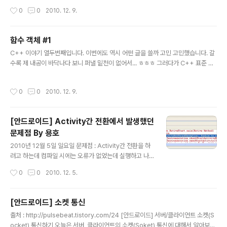
C++ 이야기를 써오면서 C++ 표준 라이브러리의 알고리
작성시간
0
0
2010. 12. 9.
즘에 대해서는 자세하게 설명한 적이 없는데, 불쑥 find_if
() 사용예를 보여준다는 게 조금 고민되긴 했지만, 그냥 이
번 글을 풀어가기 쉽게 하려고 사용예를 보여드렸습니다.
함수 객체 #1
그런데 마침 Alones님이 std::find_if 사용해보기 라는
글 내용
좋은 글을 알려 주셨습니다. find_if(beg, end, conditio
C++ 이야기 열두번째입니다. 이번에도 역시 어떤 글을 쓸까 고민 고민했습니다. 갈
n) 알고리즘은 [beg, end) 범위내에서 condition에 맞
수록 제 내공이 바닥나다 보니 퍼낼 밑천이 없어서... ㅎㅎㅎ 그러다가 C++ 표준 함
는 첫번째 원소를 찾아주는 일을 해 줍니다. 사실 C++ 표
수 객체부터 시작해서 Boost 에 포함되어 있는 lambda 템플릿을 소개하기로 맘을
준 라이브러리에는 find_i..
먹었습니다. 왜냐구요 ? 그건 다음 글을 읽으면서 한 번 느껴보시죠. 그럼 제일 먼저
작성시간
0
0
2010. 12. 9.
함수 객체가 무엇인지 알아 보죠. 이 글을 읽으시는 독자 대부분이 함수 객체가 무엇
인지를 대강 아실듯 하지만... 그래도 기본을 다시 짚어 본다는 의미에서 설명해 보도
록 하겠습니다. '함수 객체란 무엇인가 ?' 그 이름에서 뜻을 유추해 본다면 함수처럼
[안드로이드] Activity간 전환에서 발생했던
작동하는 객체다라고 말씀드릴 수 있겠네요. 그럼 일단은 객체라고 했으니, class 나
문제점 By 용호
struct 로 정의를 해야하는..
글 내용
2010년 12월 5일 일요일 문제점 : Activity간 전환을 하
려고 하는데 컴파일 시에는 오류가 없었는데 실행하고 나
서 해당 메뉴를 선택하면 자꾸 오류가 났다. LogCat을 이
작성시간
0
0
2010. 12. 5.
용하여 오류를 찾아본 결과.. Activity를 찾을 수 없다는 오
류가 나타난다. Intent만 사용하면 화면 전환이 당연히 될
거라 생각하고 이 부분만 하루종일 찾아보고, 다시 만들어
[안드로이드] 소켓 통신
보기도 하고 이것 저것 다 해봤는데도 전혀 문제가 없어 보
글 내용
출처 : http://pulsebeat.tistory.com/24 [안드로이드] 서버/클라이언트 소켓(S
였다. 하지만.... AndroidManifest.xml에서 이 한 줄 때
ocket) 통신하기 오늘은 서버, 클라이언트의 소켓(Soket) 통신에 대해서 알아보겠
문에 발생하는 오류였다. 이 것 때문에 하루 버렸는데 참 허