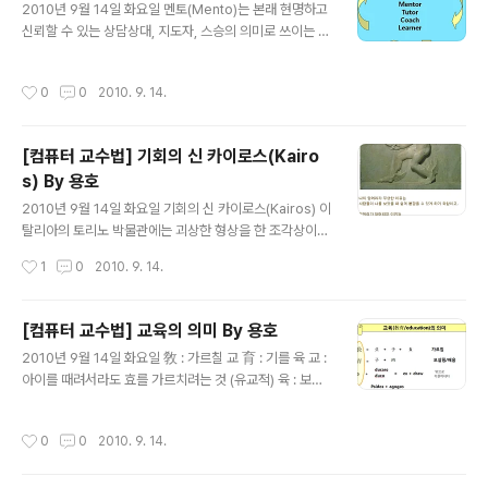
2010년 9월 14일 화요일 멘토(Mento)는 본래 현명하고
신뢰할 수 있는 상담상대, 지도자, 스승의 의미로 쓰이는 말
로, 오디세이아에 나오는 오디세우스의 충실한 조언자의
이름에서 유래했다. 오딧세우스가 트로이 전쟁에 출정하면
작성시간
0
0
2010. 9. 14.
서 집안 일과 아들 텔레마코스의 교육을 그의 친구인 멘토
에게 맡기게 되는데, 오딧세이가 전쟁에서 돌아오기까지 1
0여 년 동안 멘토는 왕자의 친구, 선생, 상담자, 때로는 아
[컴퓨터 교수법] 기회의 신 카이로스(Kairo
버지 역할을 하면서 그를 잘 돌봐줬다고 한다. 이후 멘토라
s) By 용호
는 그의 이름은 지혜와 신뢰로 한 사람의 인생을 이끌어 주
글 내용
는 지도자의 의미로 사용되기 시작했다.
2010년 9월 14일 화요일 기회의 신 카이로스(Kairos) 이
탈리아의 토리노 박물관에는 괴상한 형상을 한 조각상이
하나 있다. 앞머리는 길게 길러져 있고, 뒤머리는 대머리,
작성시간
1
0
2010. 9. 14.
등에 커다란 날개가 있으며 다리에도 날개가 있다. 손에는
저울을... 제우스의 아들 카이로스의 동상인 '기회의 신'이
다. 누구나 쉽게 잡을 수 있는것 하지만 지나가면 다시는 잡
[컴퓨터 교수법] 교육의 의미 By 용호
을 수 없는 것 기회란 눈앞에 있을때 신중하게 판단(저울
글 내용
2010년 9월 14일 화요일 敎 : 가르칠 교 育 : 기를 육 교 :
질)하고 재빨리 잡지 않으면 달아나 버린다.
아이를 때려서라도 효를 가르치려는 것 (유교적) 육 : 보살
펴서 살찌움 Pedagogy : 교육학 (paidos(아이들) + ag
ogos(익힌다)) Andragogy : 성인 교육학 느낌은 운명
작성시간
0
0
2010. 9. 14.
이다. 느낌 → 생각 → 말 → 행동 → 습관 → 성격 → 인격
→ 운명 (느낌을 달리하면 생각이 달라지고 생각을 달리하