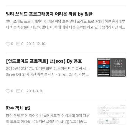
해서 알아봅시다. 단일 프로세싱에서 다음과 같은 두 코드가 있다고 하죠. 코드1 int t
emp[1000][1000]; for( int i = 0; i < 1000; ++i ) { for( int j = 0; j < 1000;
멀티 쓰레드 프로그래밍이 어려운 까닭 by 펌글
++j ) { temp[ i ][ j ] = i * j; // 인덱싱 i, j..
글 내용
멀티 쓰레드 프로그래밍이 어려운 까닭 보통 멀티 쓰레드 프로그래밍 하면 손사레부
터 치는 사람들이 대단히 많다. 이 쪽에 대해 나름 공부를 하고 있다 생각하지만 아직
까지 버그가 없으면서 높은 병렬성을 가진, 어느 정도 이상 규모를 가진 프로그램을
일반적인 순차적 프로그래밍을 짜듯 쉽게 만들 자신은 없다. 팀 스위니 같은 천재조
작성시간
0
0
2012. 12. 10.
차도 멀티 쓰레드 프로그래밍은 쉽지 않다고 고백하는 것을 보면 현재 주된 개발 방
식 어딘가에 동시성과 맞지 않는 근본적인 한계가 존재한다는 추측을 하게 된다. 멀
티 쓰레드 프로그래밍이 어려운 까닭을 파고 들어가면 현재 가장 주류를 이루고 있고
[안드로이드 프로젝트] 낸(sos) By 용호
또 성공적으로 적용 중인 구조적 프로그래밍이라는 개념 자체가 동시성 프로그래밍
글 내용
에 적합하지 않다는 점에 그 근본적인 원인이 있음을 알게 된다. 이..
2010년 12월 17일 1. 메인 화면 2. 싸이렌 버튼 클릭 시 -
Siren Off 3. 사이렌 버튼 클릭 시 - Siren On 4. 기본 설
정 메뉴 선택 시 화면 5. 상용구 지정 화면 6. 연락처 지정
화면 7. 싸이렌 설정 화면 8. 메인에서 긴급 통화 선택 시 9.
작성시간
0
0
2011. 3. 8.
원격지에 있는 서버에 자신의 위치 정보가 전송되어 기록
되는 화면 10. 원격지에 있는 서버에 주기적으로 변경된 사
항이 기록되는 화면
함수 객체 #2
글 내용
함수 객체 #1에 이어 이번 글에서도 함수 객체에 대해 다루
어 보도록 하겠습니다. 지난 글에서 find_if() 알고리즘 사
용예를 보여드렸던 것 기억하시나요 ? 사실 제가 지금까지