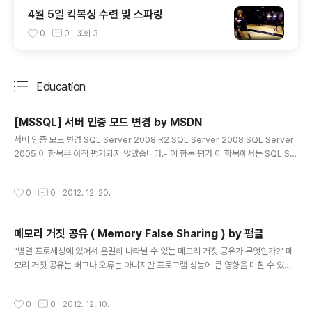
4월 5일 킥복싱 수련 및 스파링
0
0
조회
3
Education
분류 전체보기
주요 글 목록
[MSSQL] 서버 인증 모드 변경 by MSDN
글 내용
서버 인증 모드 변경 SQL Server 2008 R2 SQL Server 2008 SQL Server
2005 이 항목은 아직 평가되지 않았습니다.- 이 항목 평가 이 항목에서는 SQL Se
rver Management Studio 또는 Transact-SQL을 사용하여 SQL Server 20
12에서 서버 인증 모드를 변경하는 방법에 대해 설명합니다.설치하는 동안 SQL Se
작성시간
0
0
2012. 12. 20.
rver 데이터베이스 엔진은 Windows 인증 모드 또는 SQL Server 및 Windows
인증 모드로 설정됩니다.설치 후 언제든지 인증 모드를 변경할 수 있습니다. 설치 중
에 Windows 인증 모드를 선택하면 sa 로그인이 해제되며 설치 프로그램에서 암호
메모리 거짓 공유 ( Memory False Sharing ) by 펌글
를 할당합니다.나중에 인증 모드를 SQL Server 및 Windows..
글 내용
"병렬 프로세싱에 있어서 은밀히 나타날 수 있는 메모리 거짓 공유가 무엇인가?" 메
모리 거짓 공유는 버그나 오류는 아니지만 프로그램 성능에 큰 영향을 미칠 수 있는
문제입니다. 따라서 똑같은 기능의 프로그램을 작성하더라도 메모리 거짓 공유를 어
느 정도 고려한 것과 그렇지 않은 것은 프로그램의 질에 큰 차이가 나타날 수 있습니
작성시간
0
0
2012. 12. 10.
다. 일종의 최적화와 동일한 테마일 수도 있겠네요. 일단 먼저 간단히 캐시라인에 대