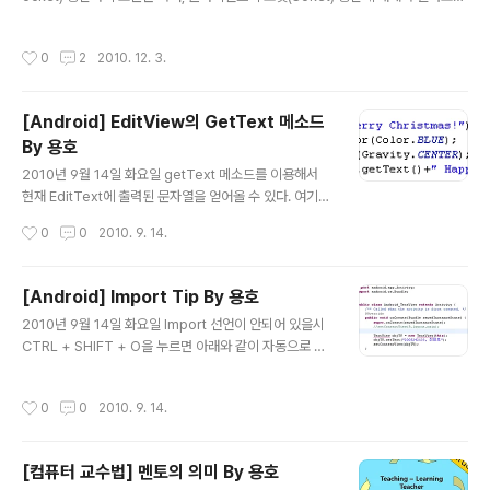
습니다. 기존의 많은 안드로이드 어플리케이션이 각각의 서버를 이용하여 정보를 주
무하다.. Activity간의 전환을 위해서는 manifest 파일에
고 받습니다. 아무래도 기기 내에서 만으로 서비스하기에는 한계가 있기 때문이죠.
등록해줘야 한다는 점을.. 명심하자. 그래도 이번 오류 덕분
작성시간
0
2
2010. 12. 3.
정보를 저장하고, 서버에서 처리하여 결과를 주고, 클라이언트는 그 결과를 받아서
에 디버깅 하는 방법에 대해..
어플리케이션에 알맞은 동작을 취하도록 합니다. 트위터 서비스나 스마트폰을 이용
해서 공짜 문자(통신료 제외)를 주고 받을 수 있는 것도 서비스를 제공하는 곳에서 서
[Android] EditView의 GetText 메소드
버를 두기 때문입니다. 그 덕분에 핸드폰을 벗어나 더 많은 정보를 처리할 수 있도록
By 용호
할 수 있습니다. 서버/클라이언트 소..
글 내용
2010년 9월 14일 화요일 getText 메소드를 이용해서
현재 EditText에 출력된 문자열을 얻어올 수 있다. 여기서
얻어진 문자열은 Editable 타입이다.
작성시간
0
0
2010. 9. 14.
[Android] Import Tip By 용호
글 내용
2010년 9월 14일 화요일 Import 선언이 안되어 있을시
CTRL + SHIFT + O을 누르면 아래와 같이 자동으로 Te
xtView를 참조하는 구문이 생성된다.
작성시간
0
0
2010. 9. 14.
[컴퓨터 교수법] 멘토의 의미 By 용호
글 내용