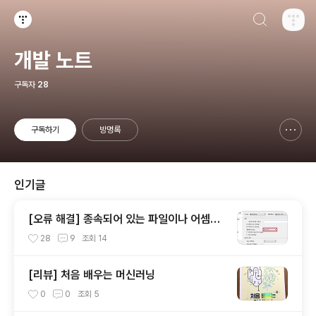
검색하기
티스토리
개발 노트
구독자
28
구독하기
방명록
신고하기 레이어
열기
인기글
[오류 해결] 종속되어 있는 파일이나 어셈블
리 중 하나를 로드할 수 없습니다
28
9
조회
14
[리뷰] 처음 배우는 머신러닝
0
0
조회
5