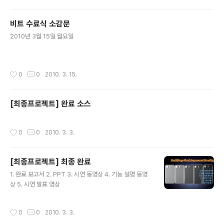
어간다. Bin/classes.dex 파일 : 컴파일된 자바 클래스로
만든 실행 파일이다. Bin/애플리케이션이름.ap_ 파일 : 애
비트 수료식 소감문
플리케이션의 모든 리소스 파일. ZIP으로 압축돼있다. Bi
글 내용
n/애플리케이션이름-debug.apk(or unsigned.apk)
2010년 3월 15일 월요일
파일 : 실제 안드로이드 애플리케이션 Libs 디렉토리 : 애
플리케이션에서 사용하는 외부 라이브러리 파일이 위치 Sr
c 디렉토리 : 애플리케이션..
작성시간
0
0
2010. 3. 15.
[최종프로젝트] 완료 소스
작성시간
0
0
2010. 3. 3.
[최종프로젝트] 최종 완료
글 내용
1. 완료 보고서 2. PPT 3. 시연 동영상 4. 기능 설명 동영
상 5. 시연 발표 영상
작성시간
0
0
2010. 3. 3.