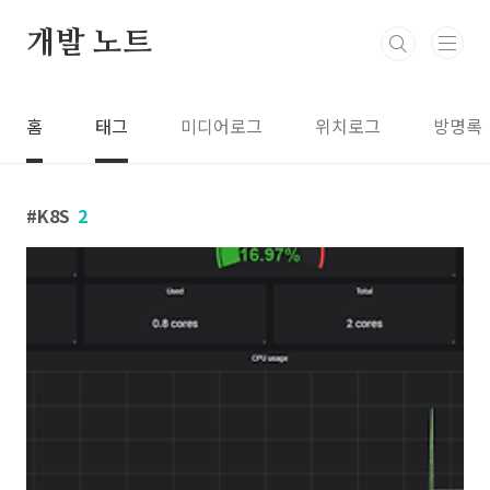
본문 바로가기
개발 노트
홈
태그
미디어로그
위치로그
방명록
K8S
2