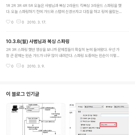
글 내용
1R 2R 3R 4R 5R 오늘은 사범님과 복싱 2라운드 킥복싱 3라운드 스파링을 했
다. 오늘 스파링하기 전에 가드와 스탭에 신경쓰자고 다짐을 하고 링에 올랐는
데 처음에는 잘 되는가 싶더니 점점 가드가 떨어졌던 것 같다. 사범님의 잽이 몇
0
0
2010. 3. 17.
번 들어와서 맞았지만 가드에 계속 신경을 썼더니 그래도 저번보다는 덜 맞은
것 같은 느낌이다. 킥복싱 스파링에서 처음에 사범님이 하단공격과 상단공격을
번갈아가면서 하시고 페이크에 속아 당황했었다. 어떤 공격이 올지 예측할 수
10.3.8(월) 사범님과 복싱 스파링
없게 위 아래로 번갈아 들어오니까 정신을 차리기 힘들었다. 그리고 가끔씩 들
글 내용
어오는 앞차기... 공격의 흐름이 끊기고 다시 공격해 들어가기가 두려워졌다. 사
2R 3R 스파링 했던 영상을 보니까 문제점들이 확실히 눈에 들어왔다. 우선 가
범님의 앞차기는 정말 송곳처럼 푹푹 박히는 기분이다. 오늘 연습하면서 깨달은
장 큰 문제는 왼손 가드가 너무 많이 내려간다. 스파링 도중에는 왼손이 이렇게
것은 사범님께서 앞..
까지 많이 떨어지는 줄 몰랐는데 공격 후에나 공격 할 때 거의 허리까지 왼손을
0
0
2010. 3. 9.
내리고 있었다. 왜 자꾸 사범님의 공격을 보면서도 맞을까 생각했었는데 영상을
보니까 이유를 알 것 같다. 잽을 치고 난 후에 그대로 가드로 돌아와야 하는데 팔
이 한번 밑으로 떨어졌다가 올라온다. 그 동안 집이나 여기저기서 거울도 안보
고 연습했던적이 여러번 있었는데 사범님 말씀처럼 장난스레 연습 했던 거에 잘
못 길들여진 것 같다. 그리고 가드 외에도 스탭을 봐도 발이 너무 묶여있어서 펀
이 블로그 인기글
치가 팔 힘만으로 휘두르고 있다는 것이 느껴졌다. 그래서 더 지치는 것 같다. 3
라운드때는 ..