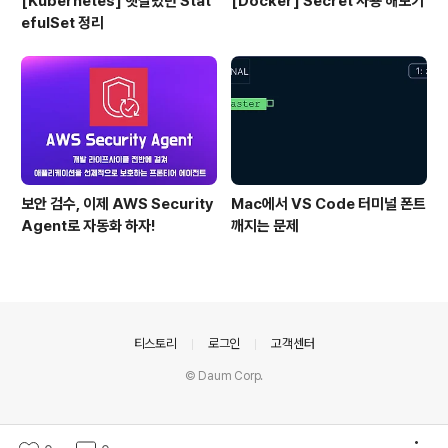
[Kubernetes] 헷갈렸던 Stat
[Docker] Secret 사용 해보기
efulSet 정리
보안 검수, 이제 AWS Security
Mac에서 VS Code 터미널 폰트
Agent로 자동화 하자!
깨지는 문제
의안내
티스토리
로그인
고객센터
© Daum Corp.