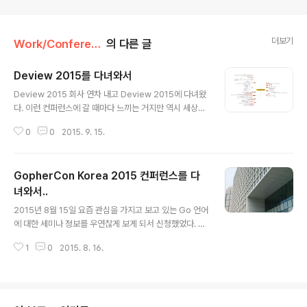
더보기
Work/Conference
의 다른 글
Deview 2015를 다녀와서
글 내용
Deview 2015 회사 연차 내고 Deview 2015에 다녀왔
다. 이런 컨퍼런스에 갈 때마다 느끼는 거지만 역시 세상은
넓고 모르는게 너무 많다. 각 세션마다 알던 지식보다 생소
0
0
2015. 9. 15.
한 지식이 훨씬 더 많았고 그렇기 때문에 유익했었다. 이틀
중 하루만 선택이 가능해서 비교적 백엔드에 관련된 내용
이 많은 둘째날로 선택해서 오게되었다. 못들은 세션들은
GopherCon Korea 2015 컨퍼런스를 다
인터넷을 통해 들어봐야지. ▲ 참가등록 직전 대기 중 ▲
팔찌를 꼭 해야 입장이 가능 했다. 입장 시 받았던 커피 쿠
녀와서..
글 내용
폰으로 행사장 구석에 마련된 빈스브라더에서 커피를 받아
2015년 8월 15일 요즘 관심을 가지고 보고 있는 Go 언어
마셨다. 줄이 길어서 한참 기다린 후에야 받았는데 알고보
에 대한 세미나 정보를 우연찮게 보게 되서 신청했었다. 2
니 뜨거운 커피 줄이었다는..ㅠㅠ 아이스가 좋은데. 커피를
50명이 참가 인원이었는데 가득차서 처음엔 대기자로 등
받은 후에 행사장으로 들어갔다. Session 1 : Large sca
1
0
2015. 8. 16.
록되었다가 얼마전에 참가 확정이 되었다는 메일을 받게
le ..
되었다. 이 전 주에 Go 언어에 대해 전혀 모르면 얻는게 별
로 없을거 같아서 Go 언어 책을 사서 급하게 읽어보았다.
다 보진 못했고 겉핥기 식으로 보긴 했지만 그래도 도움이
많이 되었다. 장소는 삼성역에 있는 구글 캠퍼스 서울, 컨퍼