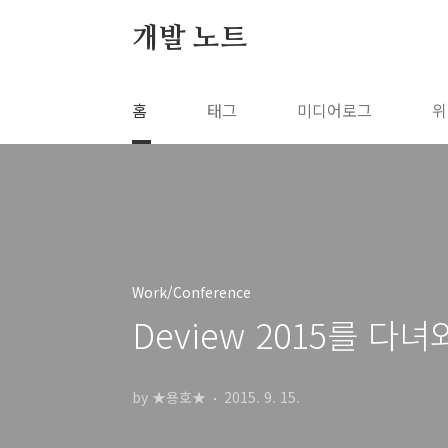
본문 바로가기
개발 노트
홈
태그
미디어로그
위
Work/Conference
Deview 2015를 다
by ★용호★
2015. 9. 15.