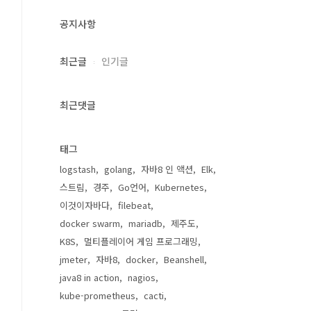
공지사항
최근글
인기글
최근댓글
태그
logstash
golang
자바8 인 액션
Elk
스트림
경주
Go언어
Kubernetes
이것이자바다
filebeat
docker swarm
mariadb
제주도
K8S
멀티플레이어 게임 프로그래밍
jmeter
자바8
docker
Beanshell
java8 in action
nagios
kube-prometheus
cacti