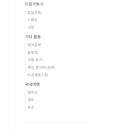
이종격투기
일일운동
스파링
시합
기타 활동
영어공부
동호회
각종 후기
게임 분석(비공개)
비공개포스팅
국내여행
제주도
경주
속초