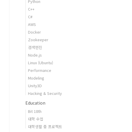
Python
C++
C#
AWS
Docker
Zookeeper
검색엔진
Node.js
Linux (Ubuntu)
Performance
Modeling
Unity3D
Hacking & Security
Education
Bit 18th
대학 수업
대학생활 중 프로젝트