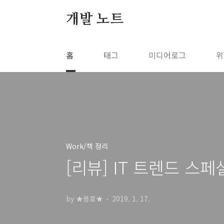
본문 바로가기
개발 노트
홈
태그
미디어로그
위
Work/책 정리
[리뷰] IT 트렌드 스페
by ★용호★
2019. 1. 17.