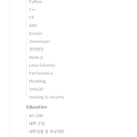
Python
C++
C#
AWS
Docker
Zookeeper
검색엔진
Node.js
Linux (Ubuntu)
Performance
Modeling
Unity3D
Hacking & Security
Education
Bit 18th
대학 수업
대학생활 중 프로젝트