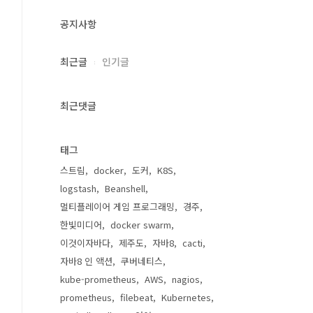
공지사항
최근글
인기글
최근댓글
태그
스트림
docker
도커
K8S
logstash
Beanshell
멀티플레이어 게임 프로그래밍
경주
한빛미디어
docker swarm
이것이자바다
제주도
자바8
cacti
자바8 인 액션
쿠버네티스
kube-prometheus
AWS
nagios
prometheus
filebeat
Kubernetes