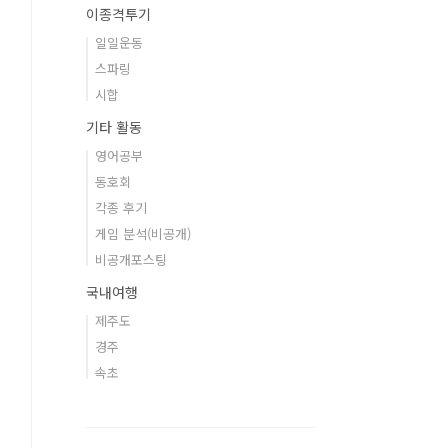
이종격투기
일일운동
스파링
시합
기타 활동
영어공부
동호회
각종 후기
게임 분석(비공개)
비공개포스팅
국내여행
제주도
경주
속초