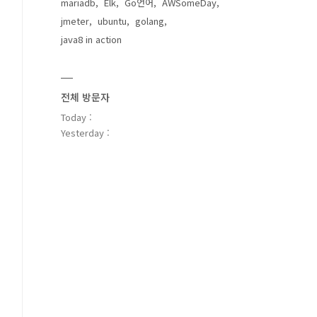
mariadb
Elk
Go언어
AWSomeDay
jmeter
ubuntu
golang
java8 in action
전체 방문자
Today :
Yesterday :