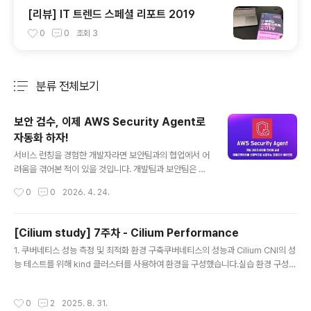
[리뷰] IT 트렌드 스페셜 리포트 2019
0
0
조회
3
분류 전체보기
주요 글 목록
보안 검수, 이제 AWS Security Agent로
자동화 하자!
글 내용
서비스 런칭을 경험한 개발자라면 보안팀과의 협업에서 어
려움을 겪어본 적이 있을 것입니다. 개발팀과 보안팀은 각
자 다른 우선순위와 관점을 가지고 있고, 이로 인해 마찰이
작성시간
0
0
2026. 4. 24.
생기는 것은 자연스러운 일입니다.개발자들이 서비스를 만
드는 프로세스는 대체로 비슷합니다. 프로젝트 기획 단계
에서 요구 사항 명세서를 작성하고, 데이터 모델링을 하고,
[Cilium study] 7주차 - Cilium Performance
코딩 컨벤션을 정하고, API 명세서를 작성합니다. 이후 실
글 내용
1. 쿠버네티스 성능 측정 및 최적화 환경 구축쿠버네티스의 성능과 Cilium CNI의 성
제 개발에 들어가 애플리케이션 코드를 작성하고, 인프라
능 테스트를 위해 kind 클러스터를 사용하여 환경을 구성했습니다.실습 환경 구성먼
를 코드로 관리하며, 테스트와 배포 자동화를 적용합니다.
저 kind 클러스터를 생성하고, 성능 모니터링을 위한 도구들을 설치했습니다:kind
그리고 개발이 어느 정도 완료된 시점에 보안팀과 협의하
create cluster --name myk8s --image kindest/node:v1.33.2 --config
여 보안 검수를 진행합니다. 보안 요구사항 반영 여부를 확
작성시간
0
2
2025. 8. 31.
- 이 구성에서는 Prometheus가 클러스터 구성요소(kube-controller-manag
인하고, 네트워크와 인프라 규칙을 검토하고, 보안 테스트