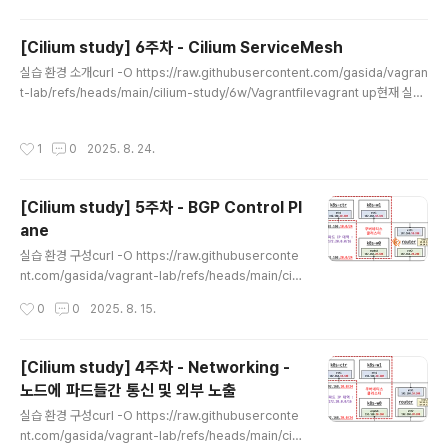
er, kube-scheduler, etcd, kube-proxy)의 메트릭을 수집할 수 있도록 bind-
시나리오를 실행하고, 보안 정책을 점검합..
address 설정을 추가했습니다.추가로 모니터링 도구를 설치했습니다:kube-ops
[Cilium study] 6주차 - Cilium ServiceMesh
-view: 클러스터 노드와 파드 상태를 시각화met..
글 내용
실습 환경 소개curl -O https://raw.githubusercontent.com/gasida/vagran
t-lab/refs/heads/main/cilium-study/6w/Vagrantfilevagrant up현재 실습
환경은 다음과 같이 구성되어 있습니다:Kubernetes 1.33.4Cilium 1.18.1가상 머
신: k8s-ctr(컨트롤 플레인), k8s-w1(워커 노드)각 노드: vCPU 4코어, 메모리 2
작성시간
1
0
2025. 8. 24.
560MB (기본 설정보다 상향)pwru 도구 설치됨 (ARM64 CPU 지원 추가)서비스
메시 개념 소개서비스 메시는 마이크로서비스 아키텍처에서 애플리케이션 네트워킹
과 관련된 공통 관심사를 애플리케이션 코드와 분리하여 인프라 수준에서 투명하게
[Cilium study] 5주차 - BGP Control Pl
제공하는 기술입니다. 다양한 개발팀이 각자..
ane
글 내용
실습 환경 구성curl -O https://raw.githubuserconte
nt.com/gasida/vagrant-lab/refs/heads/main/cili
um-study/5w/Vagrantfilevagrant up기본 배포 가상
작성시간
0
0
2025. 8. 15.
머신 : k8s-ctr, k8s-w1, k8s-w0, router (frr 라우팅)r
outer : 192.168.10.0/24 ↔ 192.168.20.0/24 대역
라우팅 역할, k8s 에 join 되지 않은 서버, BGP 동작을 위
[Cilium study] 4주차 - Networking -
한 frr 툴 설치됨 - FRRk8s-w0 : k8s-ctr/w1 노드와 다
노드에 파드들간 통신 및 외부 노출
른 네트워크 대역에 배치실습 동작에 필요한 static routi
글 내용
ng 설정 됨 with vagrant script fileFRR은 서버에서 돌
실습 환경 구성curl -O https://raw.githubuserconte
아가는 라우팅 도구(데몬)라고..
nt.com/gasida/vagrant-lab/refs/heads/main/cili