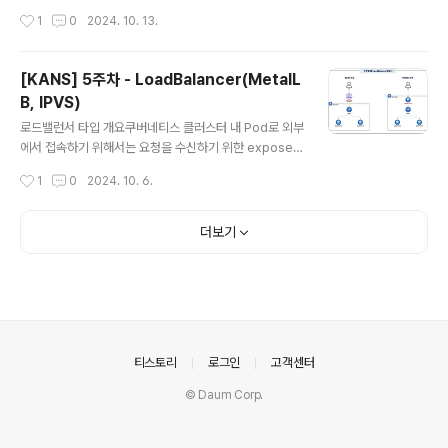
s에서 kernel space와 ..
도록 제공하고, Service와 달리 HTTP 및 HTTPS를 사
작성시간
1
0
2024. 10. 13.
용할 수 있도록 하는 Kubernetes의 오브젝트 Ingress
는 다양한 환경과 요구사항에 맞춰 구현될 수 있어야 하고,
SSL 인증서 관리, 고급 로드 밸런싱 알고리즘, 웹 애플리케
[KANS] 5주차 - LoadBalancer(MetalL
이션 방화벽 등의 기능을 제공할 수 있어야 하기 때문에 S
B, IPVS)
ervice 처럼 Built-in으로 제공되지 않고 별도로 설치해야
글 내용
함Ingress의 실제 동작 구현은 인그레스 컨트롤러가 처리
로드밸런서 타입 개요쿠버네티스 클러스터 내 Pod로 외부
함 (대표적으로 Nginx, Kong, AWS Loadbalancer C
에서 접속하기 위해서는 요청을 수신하기 위한 expose
ontroller 등이 있음..
설정을 해야하는데 방법 중 하나가 LoadBalancer 타입
작성시간
1
0
2024. 10. 6.
을 지정하는 것기본적으로 쿠버네티스는 로드밸런서 컴포
턴트를 직접적으로 제공하지 않음public cloud를 사용하
는 경우에는 CSP에서 제공하는 자체 로드밸런서를 사용
더보기
온프레미스에서는 주로 MetalLB를 사용함 (MetalLB는
소프트웨어로 동작함)일반적으로 다수의 워커 노드로 트래
픽을 분산하기 위해서 앞단에 로드밸런서를 두고, 로드밸
런서가 수신한 요청을 대상 노드에 전달하면 수신받은 노
드는 기존의 ClusterIP 타입의 동작과 동일하게 iptable
s rule을 통해 대상 Pod로 트래픽을 전달함이 때는 노드
의안내
티스토리
로그인
고객센터
의 포트로 수신한 트래..
© Daum Corp.