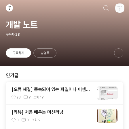
검색하기
티스토리
개발 노트
구독자
28
구독하기
방명록
신고하기 레이어
열기
인기글
[오류 해결] 종속되어 있는 파일이나 어셈블
리 중 하나를 로드할 수 없습니다
28
9
조회
19
[리뷰] 처음 배우는 머신러닝
0
0
조회
9