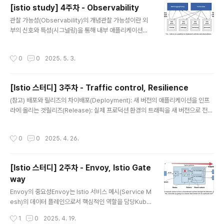
인증과 최종 사용자 인증이라는 두 가지 유형의 인증이 존
[istio study] 4주차 - Observability
재함서비스 간 인증은 인프라 레벨에서 이루어지는 반면,
글 내용
관찰 가능성(Observability)의 개념관찰 가능성이란 외
최종 사용자 인증은 사용자의 ID와 비밀번호 등을 통해 이
부의 신호와 특성(시그널링)을 통해 내부 애플리케이션의
루어짐테스트를 위해 Istio install 시 profile을 demo로
상태를 이해하고 추론할 수 있게 하는 시스템 특성시스템
지정기본적으로 디버깅 레벨이 높고 샘플링이 100%로 설
의 외부에서 내부 상태를 파악할 수 있는 능력을 의미Istio
정되어 데모 테스트에 적합Istio 프록시 컨테이너에서 TC
작성시간
0
0
2025. 5. 3.
의 관찰 가능성 기능은 마이크로서비스 아키텍처의 복잡성
P 덤프를 직접 가능하게 하기 위해 privileges 권한을 부
을 관리하는 데 큰 도움을 주며, 데이터 플레인과 컨트롤 플
여하는 옵션..
레인에서 제공하는 다양한 메트릭을 통해 시스템 상태를
[Istio 스터디] 3주차 - Traffic control, Resilience
효과적으로 모니터링하고, 장애 발생 시 신속하게 대응할
글 내용
수 있음. 특히 Istio는 서비스 간 통신을 중간에서 처리하기
(참고) 배포와 릴리즈의 차이배포(Deployment): 새 버전의 애플리케이션을 인프
때문에, 애플리케이션 수준의 메트릭을 효과적으로 수집할
라에 올리는 것릴리즈(Release): 실제 프로덕션 환경의 트래픽을 새 버전으로 전달
수 있는 이상적인 위치에 있어 관찰 가능성 구현에 매우 적
하는 것배포 전략블루-그린 배포: 새 버전을 완전히 배포한 후 한 번에 전환카나리 배
합함모니터링과의 차이모니터링: 시스템의 특정 상태와 메
포: 일부 트래픽만 새 버전으로 점진적 전환다크 런치: 특정 사용자(예: 내부 QA 팀)
작성시간
0
0
2025. 4. 26.
트릭을 추적하고 알림을 제공..
만 새 버전에 접근 가능하게 함Istio API 리소스 핵심 개념VirtualService트래픽
라우팅 방법을 지정하는 리소스약어: vs트래픽 분배, 경로 지정, 헤더 기반 라우팅 등
설정DestinationRule트래픽 대상과 서브셋을 정의하는 리소스약어: dr서비스 내
[Istio 스터디] 2주차 - Envoy, Istio Gate
의 다양한 버전을 서브셋으로 정의카탈로그 서비스의 버전 관리 및 다크 런치초기 환
way
경 구성1. 카탈..
글 내용
Envoy의 중요성Envoy는 Istio 서비스 메시(Service M
esh)의 데이터 플레인으로서 핵심적인 역할을 담당Kube
rnetes가 컨테이너 오케스트레이션 플랫폼이듯이, Istio
작성시간
1
0
2025. 4. 19.
서비스 메시를 제대로 이해하고 운영하기 위해서는 Envo