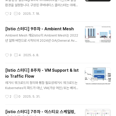
는 것을 권장합니다. --set endpointHealthCheckin
환경을 설정합니다. 구성된 쿠버네티스 클러스터는 아래와
g...
같습니다. Vagrantfile을 기반으로 vagrant up 명령을
작성시간
2
0
2025. 7. 18.
실행하여 아래와 같이 쿠버네티스 컨트롤 플레인 1대와 워
커노드 2대로 구성된 클러스터를 생성합니다. 각 서버들은
독립적으로 실행된 가상머신들이기 때문에 아래와 같이 동
[Istio 스터디] 9주차 - Ambient Mesh
일 IP를 가지고 있더라도 문제는 없습니다. 쿠버네티스 클
글 내용
Ambient Mesh 개요Istio의 Ambient Mesh는 2022
러스터에서 Pod간 통신에 활용되는 IP는 아니고 vagran
년 알파 버전으로 시작되어 2024년 GA(General Avail
t ssh와 같이 호스트와 가상 서버간 통신을 위한 IP입니다.
ability) 버전에 도달한 혁신적인 데이터 플레인 아키텍처
위 네트워크 구성은 아래와 같습니다. 쿠버네티스 네트워
입니다. Ambient Mesh는 한국어로 '주변 모드'로 번역
킹쿠버네티스의 네트워킹은 CNI를 통해 이루어지며 이 C
작성시간
3
4
2025. 6. 8.
되며, 기존 사이드카 프록시 없이 동작하는 Istio 데이터 플
NI는 아래 4가지 문제를 해결해야 합니다. 1. 파드 내..
레인 모드를 의미합니다.사이드카 모드의 한계점:애플리케
이션 간섭: 사이드카 설치나 업그레이드 시 애플리케이션
[Istio 스터디] 8주차 - VM Support & Ist
파드 재시작 필요리소스 활용도 저하: 각 파드마다 사이드
io Traffic Flow
카 컨테이너의 CPU/메모리 리소스 소비트래픽 차단: HT
글 내용
TP 구현에 맞지 않는 애플리케이션 중단 가능성컴퓨팅 비
레거시 워크로드의 정의와 통합 필요성레거시 워크로드는
용 증가: 사이드카당 개별 리소스 할당으로 인한 비효율A
Kubernetes의 파드가 아닌, VM(가상 머신) 또는 베어메
mbient Mesh는 기존 사이드카 모델의 한계를 극복..
탈 서버에 올라가 있는 애플리케이션을 의미레거시 워크로
작성시간
2
0
2025. 5. 31.
드를 Istio 서비스 메시에 통합 시 이점:트래픽 라우팅 관리
인증 관련 기능(mTLS 통신)세밀한 권한 정책(Authoriza
tion policies)텔레메트리(Telemetry) 기능많은 기업
[istio 스터디] 7주차 - 이스티오 스케일링,
환경에서는 모든 워크로드를 Kubernetes로 마이그레이