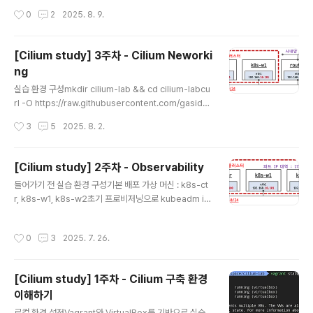
um-study/4w/Vagrantfilevagrant up기본 배포 가상
작성시간
0
2
2025. 8. 9.
머신 : k8s-ctr, k8s-w1, k8s-w0, routerrouter : 19
2.168.10.0/24 ↔ 192.168.20.0/24 대역 라우팅 역
할, k8s 에 join 되지 않은 서버, loop1/loop2 dump 인
[Cilium study] 3주차 - Cilium Neworki
터페이스 배치k8s-w0 : k8s-ctr/w1 노드와 다른 네트
ng
워크 대역에 배치라우팅 테이블 살펴보기아래와 같이 Rou
글 내용
ter에서 라우팅 테이블을 확인해보면 각 네트워크에 접근
실습 환경 구성mkdir cilium-lab && cd cilium-labcu
할 수 있는 네트워크 인터페이스가 구성되어 있습니다. 아
rl -O https://raw.githubusercontent.com/gasida/
래와 같이 각 쿠..
vagrant-lab/refs/heads/main/cilium-study/3w/V
작성시간
3
5
2025. 8. 2.
agrantfilevagrant up기본 배포 가상 머신 : k8s-ctr, k
8s-w1, routerrouter : 사내망 10.10.0.0/16 대역 통신
과 연결, k8s 에 join 되지 않은 서버, loop1/loop2 dum
[Cilium study] 2주차 - Observability
p 인터페이스 배치Cilium CNI 설치 상태로 배포 완료됨IP
글 내용
들어가기 전 실습 환경 구성기본 배포 가상 머신 : k8s-ct
Address Management (IPAM)IPAM은 네트워크상의
r, k8s-w1, k8s-w2초기 프로비저닝으로 kubeadm ini
IP 주소를 체계적으로 계획, 추적, 관리하는 방법론과 도구
t 과 join 실행됨Cilium CNI 설치 상태로 배포 완료됨Cili
를 말합니다. 단순히 IP 주소를 할당하는 것..
um을 설치 할 때 endpointHealthChecking.enabled
작성시간
0
3
2025. 7. 26.
옵션을 통해 헬스체크 활성 여부를 선택할 수 있는데, 3~1
0대의 노드로 유지할 때는 헬스체크를 켜놓는 것이 유리하
지만 11대 이상으로 노드 수가 많아질 경우에는 헬스 체크
[Cilium study] 1주차 - Cilium 구축 환경
를 비활성화 하는 것을 권장합니다. 이는 아래 Cilium의 S
이해하기
calability Report 문서에 명시되어 있으며, 노드 수가 1
글 내용
0대를 넘어가는 경우 별도의 전문 모니터링 도구를 활용하
로컬 환경 설정Vagrant와 VirtualBox를 기반으로 실습