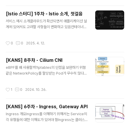
y에 대한 깊은 이해가 필수적Istio가 제공하는 다양한 기능
(트래픽 라우팅, TLS 터미네이션 등)은 모두 Envoy의 기
[Istio 스터디] 1주차 - Istio 소개, 첫걸음
능을 기반으로 함Istio 컨트롤 플레인은 단지 Envoy의 설
글 내용
서비스 메시 소개클라우드가 확산되면서 애플리케이션 설
정을 관리하는 역할만 수행하며, 실제 모든 프록시 기능은
계에 있어서도 고려할 사항들이 변화하고 있음컨테이너화
Envoy가 담당Envoy 프록시 소개와 핵심 원칙Envoy 프
된 애플리케이션들은 언제든 삭제되고 재생성될 수 있음네
록시 배경2016년 9월에 오픈 소스로 공개CNCF(Cloud
트워크는 신뢰할 수 없으므로 더 크고 더 분산된 시스템을
Native Computing Foundation)에 빠르게 합류C+
작성시간
0
0
2025. 4. 12.
구축할 때는 네트워크에 대해 재시도, 타임아웃, 서킷 브레
+로 작성되어 높은 성능 제공높..
이커와 같은 네트워크 복원력이나 관찰가능성, 애플리케이
션 계층은 보안 등을 신경써야함네트워킹, 보안, 메트릭 수
[KANS] 8주차 - Cilium CNI
집은 애플리케이션 구현에 있어서 필수이지만 차별화 요소
글 내용
는 아님중요한 자원인 개발자들이 네트워크 단의 설계와
eBPF를 왜 사용할까?iptables의 단점을 보완하기 위함
구현에 많은 시간을 투자하는 것보다는 더 가치있는 본연
같은 NetworkPolicy를 할당받는 Pod가 무수히 많다면
의 업무를 수행할 수 있도록 해야함서비스 메시는 이런 공
Pod 수 만큼 iptables rule에 해당 NetworkPolicy가
통 관심사를 애플리케이션 대신 프로세스 외부에서 투명한
반영되기 때문에 개수가 많아지고, 결과적으로 성능 저하
작성시간
1
0
2024. 10. 26.
방식으로 구현하기 위함네트워킹, 보안, 메트릭 수집과 같..
로 이어짐contrack 테이블의 지속적으로 유지 관리해야
함iptables의 규칙에 일치할 때까지 모든 규칙을 평가하
기 때문에 비효율적임iptables는 iptables는 규칙을 변
[KANS] 6주차 - Ingress, Gateway API
경할 때 개별 규칙만을 수정하는 것이 아니라, 전체 규칙 세
글 내용
트를 한 번에 교체하기 때문에 incremental update가
Ingress 개요Ingress를 이해하기 위해서는 Service의
불가능함결과적으로 iptables를 사용하면 클러스터 규모
각 유형들에 대한 이해도가 있어야 함Ingress는 클러스터
가 커지면 커질 수록 성능 저하가 발생함eBPF는 iptable
외부에서 클러스터 내부 서비스로 트래픽을 전달할 수 있