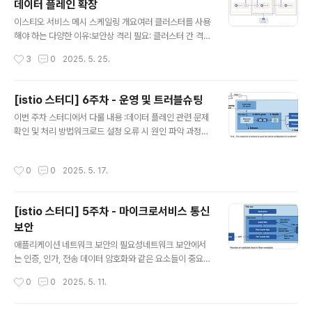
데이터 플레인 확장
션하기 어려운 상황이 존재함:유지 관리하는 업체가 없어
글 내용
히스토리가 불분명할 수 있음컨테이너화하려면 새로운 설
이스티오 서비스 메시 스케일링 개요여러 클러스터를 사용
계가 필요함다양한 추가 고려사항이 필요함Istio VM 지원
해야 하는 다양한 이유:보안상 격리 필요: 클러스터 간 격리
의 주요 기법Istio의 VM 지원 기능을 통해 Kubernetes
를 통해 보안 강화장애 영향도 최소화: 한 클러스터 문제가
작성시간
3
0
2025. 5. 25.
Pod와 VM 워크로드를 단일 서비스 메시로 통합할 ..
다른 클러스터에 영향을 주지 않도록 함데이터 접근 제한:
민감한 데이터에 접근하는 서비스 분리가용성 향상: 여러
클러스터를 통한 고가용성 구현따라서 여러 개의 작은 클
[istio 스터디] 6주차 - 운영 및 트러블슈팅
러스터를 사용하는 방식이 많은 환경에서 선호됩니다.다중
글 내용
이번 주차 스터디에서 다룰 내용 :데이터 플레인 관련 문제
클러스터 서비스 메시의 유형다중 클러스터 서비스 메시는
확인 및 처리 방법워크로드 설정 오류 시 원인 파악 과정과
크게 두 가지 모델로 구분됩니다.다중 클러스터 서비스 메
절차로그, 텔레메트리(Telemetry) 등의 확인 기법Istiod
시(Multi-cluster Service Mesh) : 다중 클러스터 서비
컨트롤 플레인 파드 최적화성능 최적화를 위한 방법들실습
스 메시에서는 컨트롤 플레인이 여러 Kubernetes 클러
작성시간
0
0
2025. 5. 17.
시 주의 사항 :11장에서는 컨트롤 플레인 튜닝 실습을 위해
스터를 관리하고, 이 모델에서 하나의 컨트롤 플레인이 여
약 200개 이상의 더미 서비스를 생성해야 하는데, 초기에
러 클러스터의 서비..
서비스 IP를 24비트로 설정하면 IP가 고갈되는 문제 있을
[istio 스터디] 5주차 - 마이크로서비스 통신
수 있음이를 해결하기 위해 CIDR를 22비트로 변경하여
보안
약 1,000개 정도의 IP를 사용할 수 있도록 수정 필요데이
글 내용
터 플레인 트러블슈팅Istio API를 통해 설정을 하게 되면
애플리케이션 네트워크 보안의 필요성네트워크 보안에서
(예: VirtualService나 DestinationRule 선언), Istiod
는 인증, 인가, 전송 데이터 암호화와 같은 요소들이 중요함
가 이를 Envoy 설정으로..
인증은 사용자나 서비스의 신원을 확인하는 과정인가는 인
작성시간
0
0
2025. 5. 11.
증된 사용자나 서비스가 특정 리소스나 작업에 접근할 수
있는 권한이 있는지 확인하는 절차 Istio에서는 서비스 간