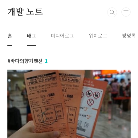
본문 바로가기
개발 노트
홈
태그
미디어로그
위치로그
방명록
바다의향기펜션
1