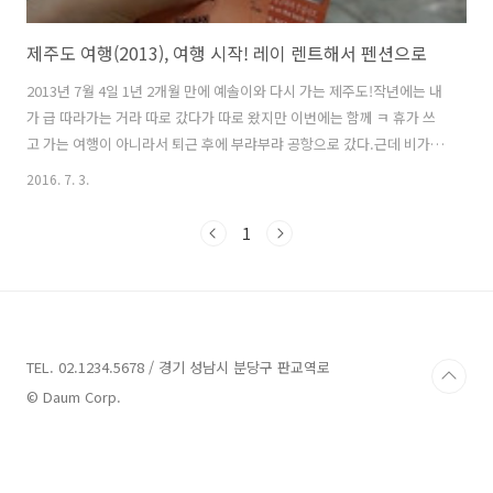
제주도 여행(2013), 여행 시작! 레이 렌트해서 펜션으로
2013년 7월 4일 1년 2개월 만에 예솔이와 다시 가는 제주도!작년에는 내
가 급 따라가는 거라 따로 갔다가 따로 왔지만 이번에는 함께 ㅋ 휴가 쓰
고 가는 여행이 아니라서 퇴근 후에 부랴부랴 공항으로 갔다.근데 비가
너무 와서 옷도 짐도 다 젖었다하필 퇴근 시간에 맞춰서 비가 억수로 쏟
2016. 7. 3.
아졌었다.. 지하철 타고 김포공항까지 갔는데 얘기하고 좀 일찍 나오길
잘한 것 같다.생각보다 시간이 좀 걸려서 한시간 일찍 퇴근하고 왔는데도
1
그렇게 여유롭지 않았었다. 짐 맡기고 표를 받고 비행기 타러 고고~! 제주
항공을 타고 대략 한시간정도 날아서 제주도에 도착!날씨가 별로 좋지 않
아서 걱정했는데 다행히 무사 도착했다. ▲ 홈플러스에서 만원주고 산 신
발 ㅋ 퇴근 후에 온 거라 도착했을 때는 이미 깜깜한 밤!미리 렌트 ..
TEL. 02.1234.5678 / 경기 성남시 분당구 판교역로
© Daum Corp.